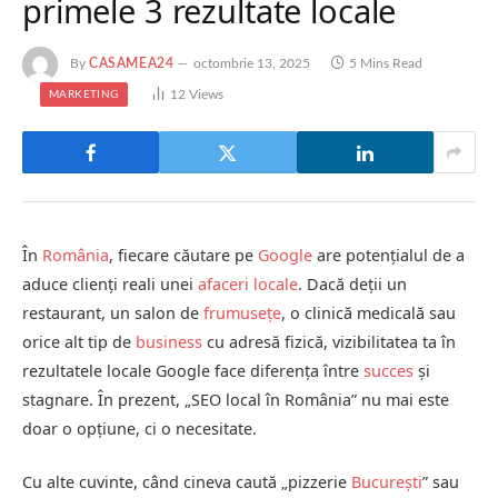
primele 3 rezultate locale
By
CASAMEA24
octombrie 13, 2025
5 Mins Read
12
Views
MARKETING
În
România
, fiecare căutare pe
Google
are potențialul de a
aduce clienți reali unei
afaceri locale
. Dacă deții un
restaurant, un salon de
frumusețe
, o clinică medicală sau
orice alt tip de
business
cu adresă fizică, vizibilitatea ta în
rezultatele locale Google face diferența între
succes
și
stagnare. În prezent, „SEO local în România” nu mai este
doar o opțiune, ci o necesitate.
Cu alte cuvinte, când cineva caută „pizzerie
București
” sau