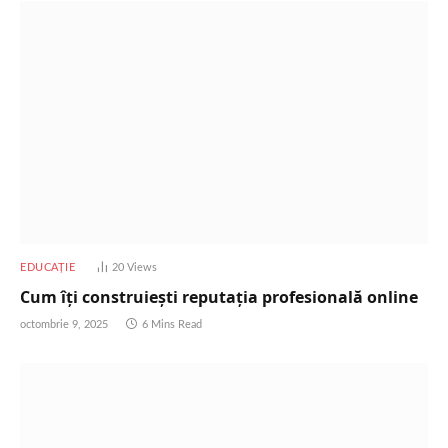
EDUCAȚIE
20
Views
Cum îți construiești reputația profesională online
octombrie 9, 2025
6 Mins Read