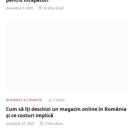
pentru începători
decembrie 5, 2025
12 Mins Read
BUSINESS & FINANȚE
1
Views
Cum să îți deschizi un magazin online în România
și ce costuri implică
octombrie 19, 2025
7 Mins Read