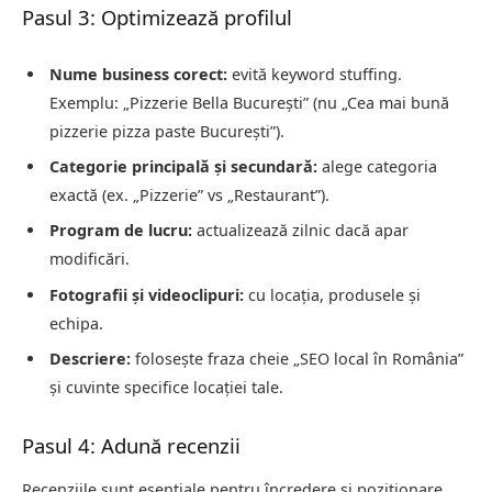
Pasul 3: Optimizează profilul
Nume business corect:
evită keyword stuffing.
Exemplu: „Pizzerie Bella București” (nu „Cea mai bună
pizzerie pizza paste București”).
Categorie principală și secundară:
alege categoria
exactă (ex. „Pizzerie” vs „Restaurant”).
Program de lucru:
actualizează zilnic dacă apar
modificări.
Fotografii și videoclipuri:
cu locația, produsele și
echipa.
Descriere:
folosește fraza cheie „SEO local în România”
și cuvinte specifice locației tale.
Pasul 4: Adună recenzii
Recenziile sunt esențiale pentru încredere și poziționare.