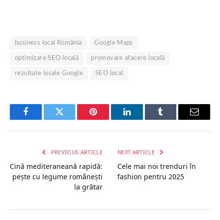
business local România
Google Maps
optimizare SEO locală
promovare afacere locală
rezultate locale Google
SEO local
Facebook
Twitter
Pinterest
LinkedIn
Tumblr
Email
PREVIOUS ARTICLE
NEXT ARTICLE
Cină mediteraneană rapidă:
Cele mai noi trenduri în
pește cu legume românești
fashion pentru 2025
la grătar