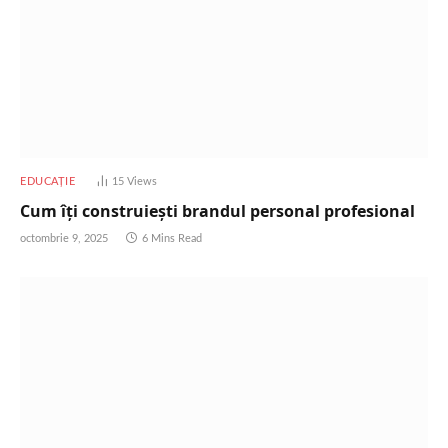
EDUCAȚIE
15
Views
Cum îți construiești brandul personal profesional
octombrie 9, 2025
6 Mins Read