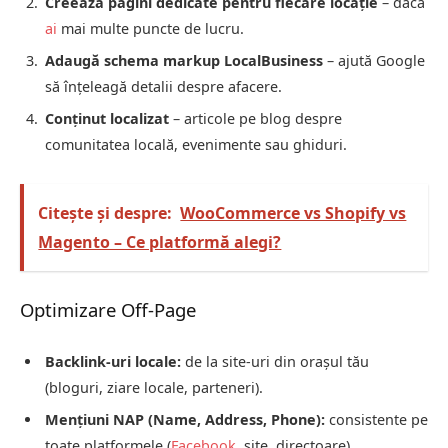
Creează pagini dedicate pentru fiecare locație
– dacă
ai
mai multe puncte de lucru.
Adaugă schema markup LocalBusiness
– ajută Google
să înțeleagă detalii despre afacere.
Conținut localizat
– articole pe blog despre
comunitatea locală, evenimente sau ghiduri.
Citește și despre:
WooCommerce vs Shopify vs
Magento – Ce platformă alegi?
Optimizare Off-Page
Backlink-uri locale:
de la site-uri din orașul tău
(bloguri, ziare locale, parteneri).
Mențiuni NAP (Name, Address, Phone):
consistente pe
toate platformele (
Facebook
, site, directoare).