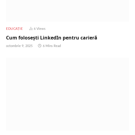
EDUCAȚIE
6
Views
Cum folosești LinkedIn pentru carieră
octombrie 9, 2025
6 Mins Read