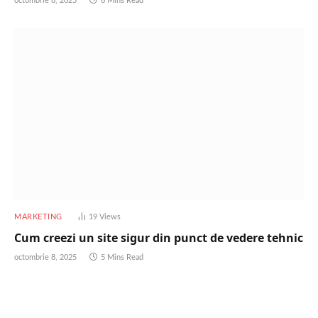
octombrie 8, 2025
6 Mins Read
MARKETING
19
Views
Cum creezi un site sigur din punct de vedere tehnic
octombrie 8, 2025
5 Mins Read