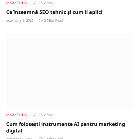
MARKETING
15
Views
Ce înseamnă SEO tehnic și cum îl aplici
octombrie 8, 2025
5 Mins Read
MARKETING
13
Views
Cum folosești instrumente AI pentru marketing
digital