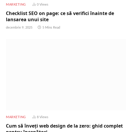
MARKETING
0
Views
Checklist SEO on page: ce să verifici înainte de
lansarea unui site
decembrie 9, 2025
5 Mins Read
MARKETING
8
Views
Cum să înveți web design de la zero: ghid complet