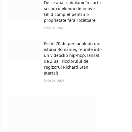
De ce apar șobolanii în curte
și cum îi elimini definitiv –
Ghid complet pentru o
proprietate fără rozătoare
iunie 30, 2026
Peste 70 de personalități din
istoria României, reunite într-
un videoclip hip-hop, lansat
de Ziua Tricolorului de
regizorul Richard Stan
(Kartel)
iunie 26, 2026