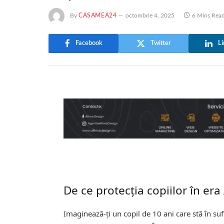
By
CASAMEA24
octombrie 4, 2025
6 Mins Rea
Facebook
Twitter
Li
De ce protecția copiilor în era
Imaginează-ți un copil de 10 ani care stă în suf