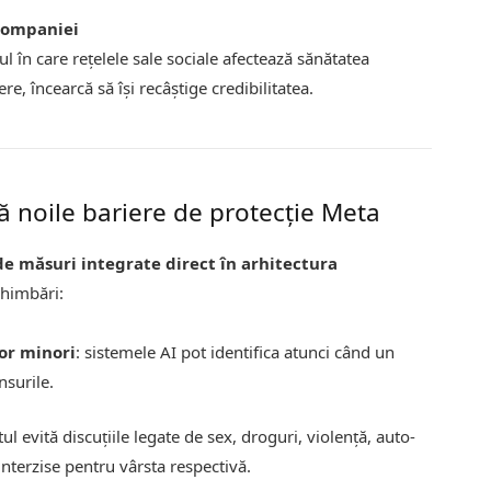
 companiei
ul în care rețelele sale sociale afectează sănătatea
re, încearcă să își recâștige credibilitatea.
ă noile bariere de protecție Meta
 de măsuri integrate direct în arhitectura
chimbări:
or minori
: sistemele AI pot identifica atunci când un
nsurile.
tul evită discuțiile legate de sex, droguri, violență, auto-
interzise pentru vârsta respectivă.