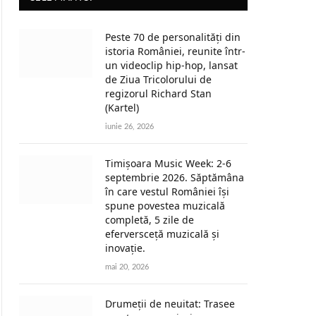
Peste 70 de personalități din
istoria României, reunite într-
un videoclip hip-hop, lansat
de Ziua Tricolorului de
regizorul Richard Stan
(Kartel)
iunie 26, 2026
Timișoara Music Week: 2-6
septembrie 2026. Săptămâna
în care vestul României își
spune povestea muzicală
completă, 5 zile de
eferversceță muzicală și
inovație.
mai 20, 2026
Drumeții de neuitat: Trasee