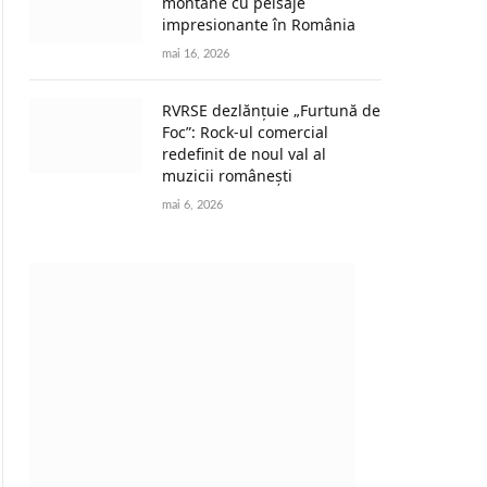
montane cu peisaje
impresionante în România
mai 16, 2026
RVRSE dezlănțuie „Furtună de
Foc”: Rock-ul comercial
redefinit de noul val al
muzicii românești
mai 6, 2026