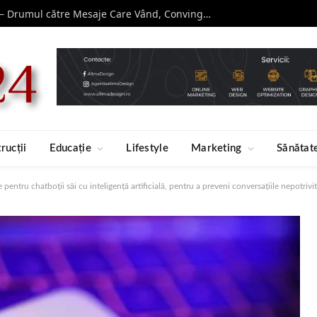
Curs de Copywriting – Drumul către Mesaje Care Vând, Conving și Construiesc Branduri Puternice
rucții
Educație
Lifestyle
Marketing
Sănătat
 pentru chatboții săi cu inteligență artificială, pentru a preveni conversațiile nepotrivit