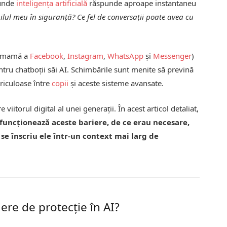
 unde
inteligența artificială
răspunde aproape instantaneu
pilul meu în siguranță? Ce fel de conversații poate avea cu
-mamă a
Facebook
,
Instagram
,
WhatsApp
și
Messenger
)
entru chatboții săi AI. Schimbările sunt menite să prevină
ericuloase între
copii
și aceste sisteme avansate.
re viitorul digital al unei generații. În acest articol detaliat,
funcționează aceste bariere, de ce erau necesare,
 se înscriu ele într-un context mai larg de
ere de protecție în AI?