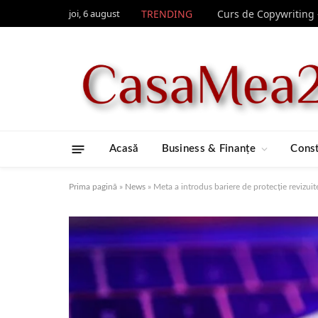
joi, 6 august
TRENDING
Acasă
Business & Finanțe
Const
Prima pagină
»
News
»
Meta a introdus bariere de protecție revizuite