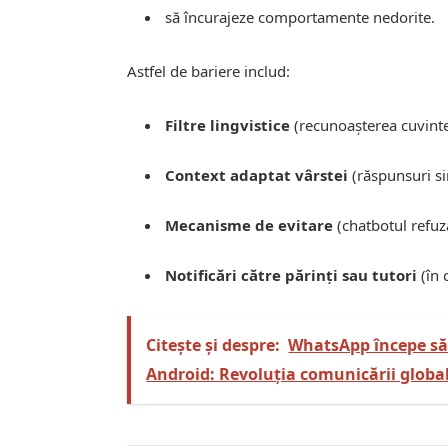
să încurajeze comportamente nedorite.
Astfel de bariere includ:
Filtre lingvistice
(recunoașterea cuvintel
Context adaptat vârstei
(răspunsuri si
Mecanisme de evitare
(chatbotul refuz
Notificări către părinți sau tutori
(în 
Citește și despre:
WhatsApp începe să
Android: Revoluția comunicării globa