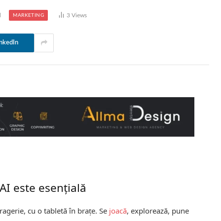
d
3
Views
MARKETING
nkedIn
 AI este esențială
ragerie, cu o tabletă în brațe. Se
joacă
, explorează, pune