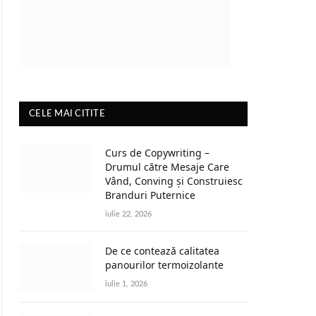
CELE MAI CITITE
Curs de Copywriting –
Drumul către Mesaje Care
Vând, Conving și Construiesc
Branduri Puternice
iulie 22, 2026
De ce contează calitatea
panourilor termoizolante
iulie 1, 2026