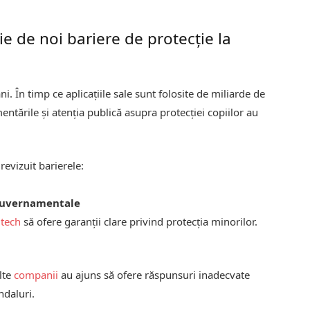
ie de noi bariere de protecție la
ni. În timp ce aplicațiile sale sunt folosite de miliarde de
ntările și atenția publică asupra protecției copiilor au
revizuit barierele:
 guvernamentale
r
tech
să ofere garanții clare privind protecția minorilor.
alte
companii
au ajuns să ofere răspunsuri inadecvate
ndaluri.