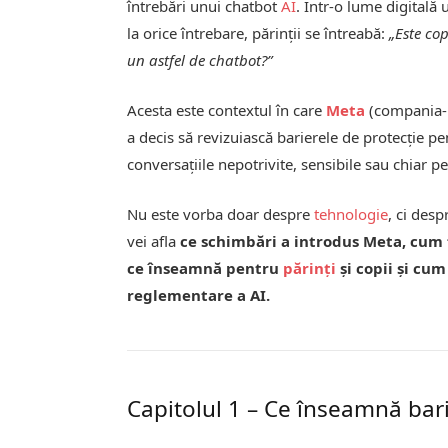
întrebări unui chatbot
AI
. Într-o lume digitală
la orice întrebare, părinții se întreabă:
„Este co
un astfel de chatbot?”
Acesta este contextul în care
Meta
(compania
a decis să revizuiască barierele de protecție p
conversațiile nepotrivite, sensibile sau chiar p
Nu este vorba doar despre
tehnologie
, ci desp
vei afla
ce schimbări a introdus Meta, cum 
ce înseamnă pentru
părinți
și copii și cum
reglementare a AI.
Capitolul 1 – Ce înseamnă bari