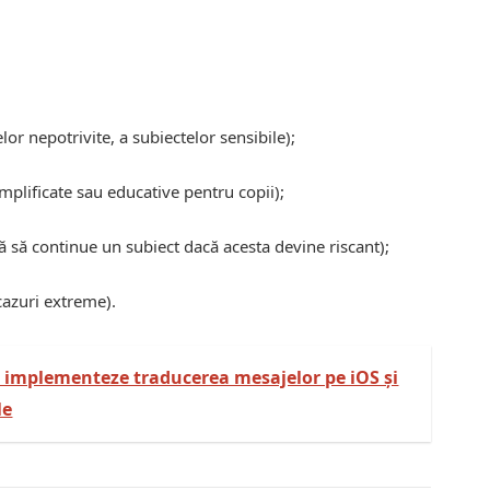
or nepotrivite, a subiectelor sensibile);
mplificate sau educative pentru copii);
ă să continue un subiect dacă acesta devine riscant);
cazuri extreme).
 implementeze traducerea mesajelor pe iOS și
le