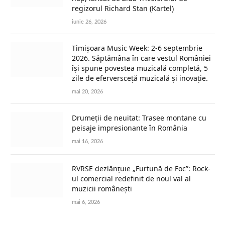
regizorul Richard Stan (Kartel)
iunie 26, 2026
Timișoara Music Week: 2-6 septembrie
2026. Săptămâna în care vestul României
își spune povestea muzicală completă, 5
zile de eferversceță muzicală și inovație.
mai 20, 2026
Drumeții de neuitat: Trasee montane cu
peisaje impresionante în România
mai 16, 2026
RVRSE dezlănțuie „Furtună de Foc”: Rock-
ul comercial redefinit de noul val al
muzicii românești
mai 6, 2026