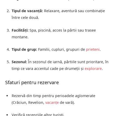
Tipul de vacanță:
Relaxare, aventură sau combinație
între cele două.
Facilități:
Spa, piscină, acces la pârtii sau trasee
montane.
Tipul de grup:
Familii, cupluri, grupuri de
prieteni
.
Sezonul:
În sezonul de iarnă, pârtiile sunt prioritare, în
timp ce vara accentul cade pe drumeții și
explorare
.
Sfaturi pentru rezervare
Rezervă din timp pentru perioadele aglomerate
(Crăciun, Revelion,
vacanțe
de vară).
Verifică recenziile altor turiști.