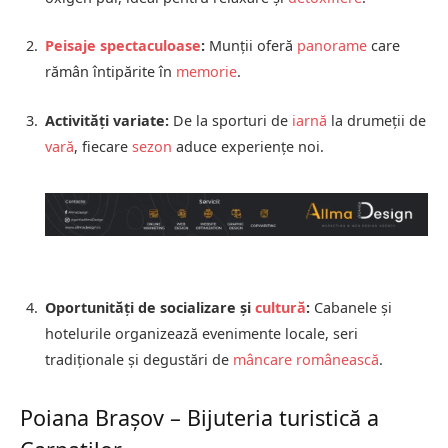
Peisaje spectaculoase
:
Munții oferă
panorame
care
rămân întipărite în
memorie
.
Activități variate:
De la sporturi de
iarnă
la drumeții de
vară
, fiecare
sezon
aduce experiențe noi.
Oportunități de socializare și
cultură
:
Cabanele și
hotelurile organizează evenimente locale, seri
tradiționale și degustări de
mâncare românească
.
Poiana Brașov – Bijuteria turistică a