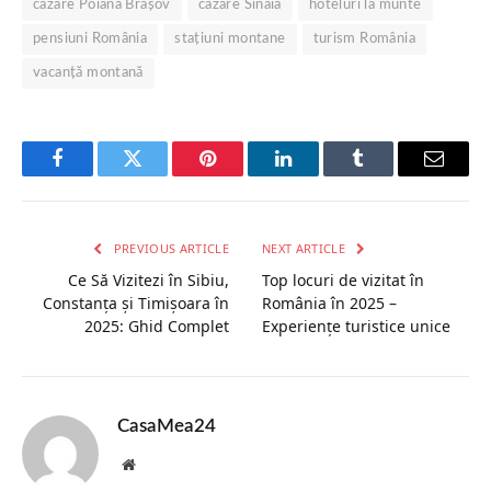
cazare Poiana Brașov
cazare Sinaia
hoteluri la munte
pensiuni România
stațiuni montane
turism România
vacanță montană
Facebook
Twitter
Pinterest
LinkedIn
Tumblr
Email
PREVIOUS ARTICLE
NEXT ARTICLE
Ce Să Vizitezi în Sibiu,
Top locuri de vizitat în
Constanța și Timișoara în
România în 2025 –
2025: Ghid Complet
Experiențe turistice unice
CasaMea24
Website