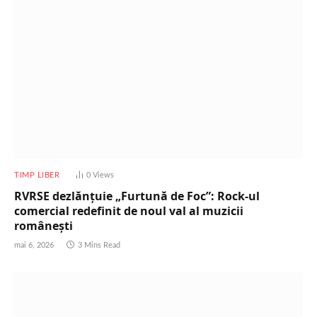
TIMP LIBER
0
Views
RVRSE dezlănțuie „Furtună de Foc”: Rock-ul
comercial redefinit de noul val al muzicii
românești
mai 6, 2026
3 Mins Read