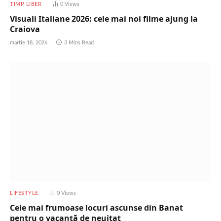
TIMP LIBER
0
Views
Visuali Italiane 2026: cele mai noi filme ajung la
Craiova
martie 18, 2026
3 Mins Read
LIFESTYLE
0
Views
Cele mai frumoase locuri ascunse din Banat
pentru o vacanță de neuitat