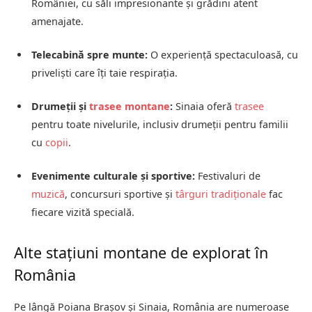
României, cu săli impresionante și grădini atent
amenajate.
Telecabină spre munte:
O experiență spectaculoasă, cu
priveliști care îți taie respirația.
Drumeții și
trasee montane
:
Sinaia oferă
trasee
pentru toate nivelurile, inclusiv drumeții pentru familii
cu
copii
.
Evenimente culturale și sportive:
Festivaluri de
muzică
, concursuri sportive și
târguri tradiționale
fac
fiecare vizită specială.
Alte stațiuni montane de explorat în
România
Pe lângă Poiana Brașov și Sinaia, România are numeroase