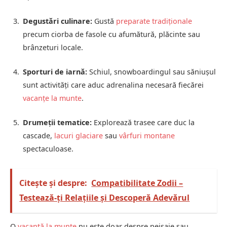
Degustări culinare:
Gustă
preparate tradiționale
precum ciorba de fasole cu afumătură, plăcinte sau
brânzeturi locale.
Sporturi de iarnă:
Schiul, snowboardingul sau săniușul
sunt activități care aduc adrenalina necesară fiecărei
vacanțe la munte
.
Drumeții tematice:
Explorează trasee care duc la
cascade,
lacuri glaciare
sau
vârfuri montane
spectaculoase.
Citește și despre:
Compatibilitate Zodii –
Testează-ți Relațiile și Descoperă Adevărul
O
vacanță la munte
nu este doar despre peisaje sau