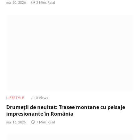
mai 20, 2026
3 Mins Read
LIFESTYLE
0
Views
Drumeții de neuitat: Trasee montane cu peisaje
impresionante în România
mai 16, 2026
7 Mins Read