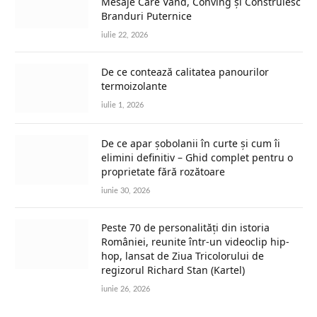
Mesaje Care Vând, Conving și Construiesc
Branduri Puternice
iulie 22, 2026
De ce contează calitatea panourilor
termoizolante
iulie 1, 2026
De ce apar șobolanii în curte și cum îi
elimini definitiv – Ghid complet pentru o
proprietate fără rozătoare
iunie 30, 2026
Peste 70 de personalități din istoria
României, reunite într-un videoclip hip-
hop, lansat de Ziua Tricolorului de
regizorul Richard Stan (Kartel)
iunie 26, 2026