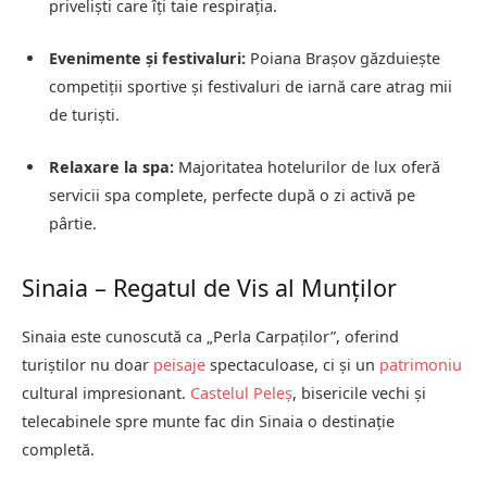
priveliști care îți taie respirația.
Evenimente și festivaluri:
Poiana Brașov găzduiește
competiții sportive și festivaluri de iarnă care atrag mii
de turiști.
Relaxare la spa:
Majoritatea hotelurilor de lux oferă
servicii spa complete, perfecte după o zi activă pe
pârtie.
Sinaia – Regatul de Vis al Munților
Sinaia este cunoscută ca „Perla Carpaților”, oferind
turiștilor nu doar
peisaje
spectaculoase, ci și un
patrimoniu
cultural impresionant.
Castelul Peleș
, bisericile vechi și
telecabinele spre munte fac din Sinaia o destinație
completă.