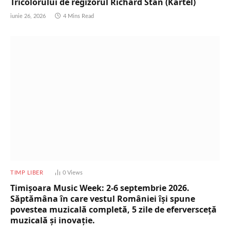
Tricolorului de regizorul Richard Stan (Kartel)
iunie 26, 2026
4 Mins Read
TIMP LIBER
0
Views
Timișoara Music Week: 2-6 septembrie 2026.
Săptămâna în care vestul României își spune
povestea muzicală completă, 5 zile de eferversceță
muzicală și inovație.