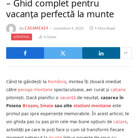
– Ghid complet pentru
vacanța perfectă la munte
By
CASAMEA24
octombrie 4, 2025
5 Mins Read
4
Views
LIFESTYLE
Când te gândești la
România
, mintea îți zboară imediat
către
peisaje montane
spectaculoase, aer curat și
cabane
pitorești. Dacă planifici o
vacanță
de neuitat,
cazarea în
Poiana
Brașov
,
Sinaia
sau alte
stațiuni montane
este
primul pas spre experiențe memorabile. În acest articol, te
voi ghida pas cu pas prin cele mai bune opțiuni de
cazare
,
activități pe care le poți face și cum să transformi fiecare
moment petrecut la
munte
într-o poveste de spus cu