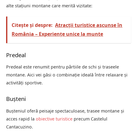
alte stațiuni montane care merită vizitate:
Citește și despre:
Atracții turistice ascunse în
România – Experiențe unice la munte
Predeal
Predeal este renumit pentru pârtiile de schi și traseele
montane. Aici vei găsi o combinație ideală între relaxare și
activități sportive.
Bușteni
Bușteniul oferă peisaje spectaculoase, trasee montane și
acces rapid la
obiective turistice
precum Castelul
Cantacuzino.