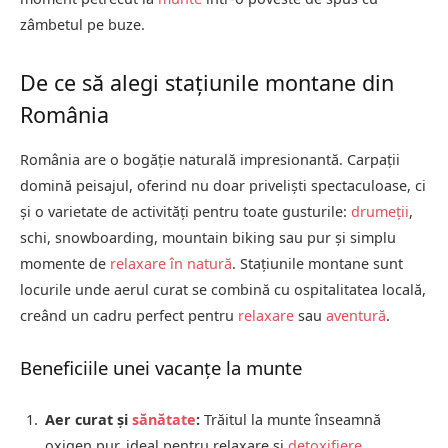
zâmbetul pe buze.
De ce să alegi stațiunile montane din
România
România are o bogăție naturală impresionantă. Carpații
domină peisajul, oferind nu doar priveliști spectaculoase, ci
și o varietate de activități pentru toate gusturile:
drumeții
,
schi, snowboarding, mountain biking sau pur și simplu
momente de
relaxare în natură
. Stațiunile montane sunt
locurile unde aerul curat se combină cu ospitalitatea locală,
creând un cadru perfect pentru
relaxare
sau
aventură
.
Beneficiile unei vacanțe la munte
Aer curat și
sănătate
:
Trăitul la munte înseamnă
oxigen pur, ideal pentru relaxare și
detoxifiere
.