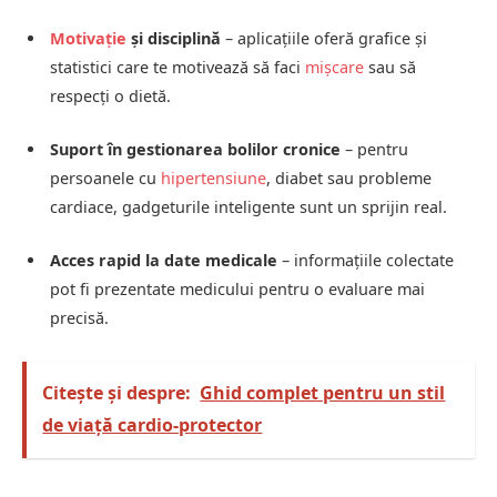
Motivație
și disciplină
– aplicațiile oferă grafice și
statistici care te motivează să faci
mișcare
sau să
respecți o dietă.
Suport în gestionarea bolilor cronice
– pentru
persoanele cu
hipertensiune
, diabet sau probleme
cardiace, gadgeturile inteligente sunt un sprijin real.
Acces rapid la date medicale
– informațiile colectate
pot fi prezentate medicului pentru o evaluare mai
precisă.
Citește și despre:
Ghid complet pentru un stil
de viață cardio-protector