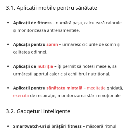
3.1. Aplicații mobile pentru sănătate
Aplicații de fitness
– numără pașii, calculează caloriile
și monitorizează antrenamentele.
Aplicații pentru
somn
– urmăresc ciclurile de somn și
calitatea odihnei.
Aplicații de
nutriție
– îți permit să notezi mesele, să
urmărești aportul caloric și echilibrul nutrițional.
Aplicații pentru
sănătate mintală
–
meditație
ghidată,
exerciții
de respirație, monitorizarea stării emoționale.
3.2. Gadgeturi inteligente
Smartwatch-uri și brățări fitness
– măsoară ritmul