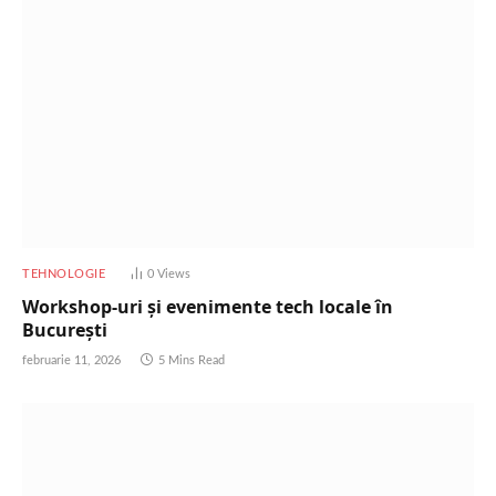
TEHNOLOGIE
0
Views
Workshop-uri și evenimente tech locale în
București
februarie 11, 2026
5 Mins Read