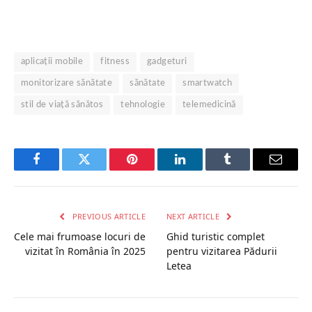
aplicații mobile
fitness
gadgeturi
monitorizare sănătate
sănătate
smartwatch
stil de viață sănătos
tehnologie
telemedicină
Facebook
Twitter
Pinterest
LinkedIn
Tumblr
Email
PREVIOUS ARTICLE
NEXT ARTICLE
Cele mai frumoase locuri de
Ghid turistic complet
vizitat în România în 2025
pentru vizitarea Pădurii
Letea