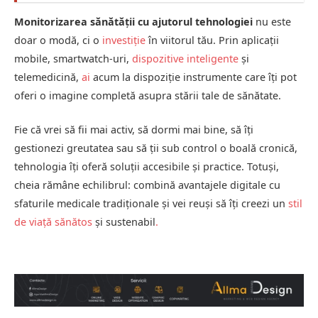
Monitorizarea sănătății cu ajutorul tehnologiei
nu este
doar o modă, ci o
investiție
în viitorul tău. Prin aplicații
mobile, smartwatch-uri,
dispozitive inteligente
și
telemedicină,
ai
acum la dispoziție instrumente care îți pot
oferi o imagine completă asupra stării tale de sănătate.
Fie că vrei să fii mai activ, să dormi mai bine, să îți
gestionezi greutatea sau să ții sub control o boală cronică,
tehnologia îți oferă soluții accesibile și practice. Totuși,
cheia rămâne echilibrul: combină avantajele digitale cu
sfaturile medicale tradiționale și vei reuși să îți creezi un
stil
de viață sănătos
și sustenabil
.