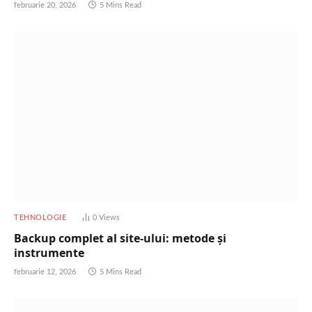
februarie 20, 2026
5 Mins Read
TEHNOLOGIE
0
Views
Backup complet al site-ului: metode și
instrumente
februarie 12, 2026
5 Mins Read