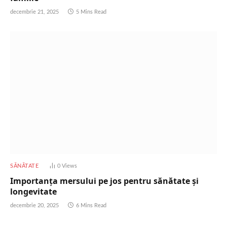
decembrie 21, 2025
5 Mins Read
SĂNĂTATE
0
Views
Importanța mersului pe jos pentru sănătate și
longevitate
decembrie 20, 2025
6 Mins Read