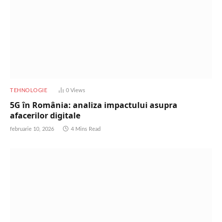
TEHNOLOGIE
0
Views
5G în România: analiza impactului asupra
afacerilor digitale
februarie 10, 2026
4 Mins Read