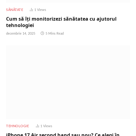
SĂNĂTATE
1
Views
Cum să îți monitorizezi sănătatea cu ajutorul
tehnologiei
decembrie 14, 2025
5 Mins Read
TEHNOLOGIE
1
Views
iPhone 17 Air second hand sau nou? Ce alegi în