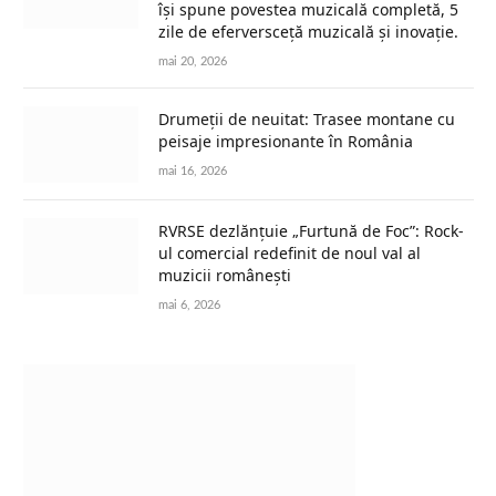
își spune povestea muzicală completă, 5
zile de eferversceță muzicală și inovație.
mai 20, 2026
Drumeții de neuitat: Trasee montane cu
peisaje impresionante în România
mai 16, 2026
RVRSE dezlănțuie „Furtună de Foc”: Rock-
ul comercial redefinit de noul val al
muzicii românești
mai 6, 2026