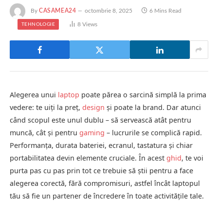
By
CASAMEA24
octombrie 8, 2025
6 Mins Read
8
Views
TEHNOLOGIE
Alegerea unui
laptop
poate părea o sarcină simplă la prima
vedere: te uiți la preț,
design
și poate la brand. Dar atunci
când scopul este unul dublu – să servească atât pentru
muncă, cât și pentru
gaming
– lucrurile se complică rapid.
Performanța, durata bateriei, ecranul, tastatura și chiar
portabilitatea devin elemente cruciale. În acest
ghid
, te voi
purta pas cu pas prin tot ce trebuie să știi pentru a face
alegerea corectă, fără compromisuri, astfel încât laptopul
tău să fie un partener de încredere în toate activitățile tale.