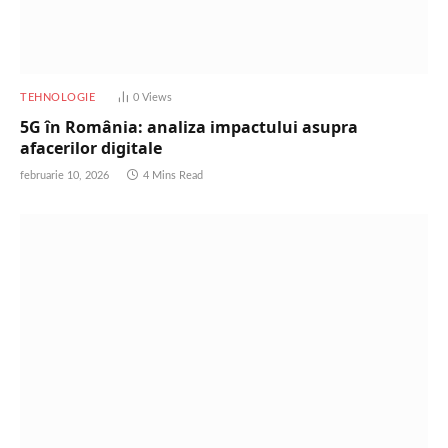
TEHNOLOGIE
0
Views
5G în România: analiza impactului asupra
afacerilor digitale
februarie 10, 2026
4 Mins Read