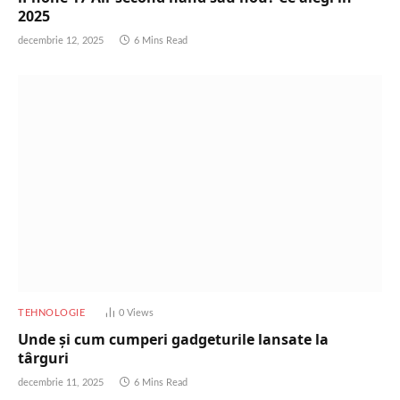
2025
decembrie 12, 2025
6 Mins Read
TEHNOLOGIE
0
Views
Unde și cum cumperi gadgeturile lansate la
târguri
decembrie 11, 2025
6 Mins Read