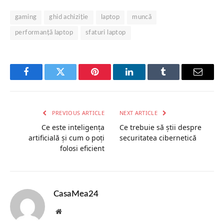
gaming
ghid achiziție
laptop
muncă
performanță laptop
sfaturi laptop
Facebook
Twitter
Pinterest
LinkedIn
Tumblr
Email
PREVIOUS ARTICLE
NEXT ARTICLE
Ce este inteligența
Ce trebuie să știi despre
artificială și cum o poți
securitatea cibernetică
folosi eficient
CasaMea24
Website