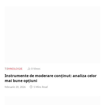
TEHNOLOGIE
0
Views
Instrumente de moderare conținut: analiza celor
mai bune opțiuni
februarie 20, 2026
5 Mins Read