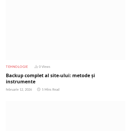
TEHNOLOGIE
0
Views
Backup complet al site-ului: metode și
instrumente
februarie 12, 2026
5 Mins Read