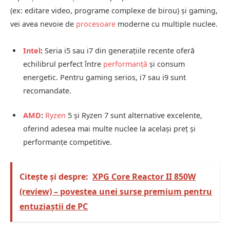
(ex: editare video, programe complexe de birou) și gaming,
vei avea nevoie de
procesoare
moderne cu multiple nuclee.
Intel
:
Seria i5 sau i7 din generațiile recente oferă
echilibrul perfect între
performanță
și consum
energetic. Pentru gaming serios, i7 sau i9 sunt
recomandate.
AMD
:
Ryzen
5 și Ryzen 7 sunt alternative excelente,
oferind adesea mai multe nuclee la același preț și
performanțe competitive.
Citește și despre:
XPG Core Reactor II 850W
(review) – povestea unei surse premium pentru
entuziaștii de PC