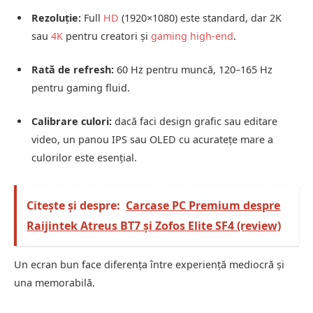
Rezoluție:
Full
HD
(1920×1080) este standard, dar 2K
sau
4K
pentru creatori și
gaming high-end
.
Rată de refresh:
60 Hz pentru muncă, 120–165 Hz
pentru gaming fluid.
Calibrare culori:
dacă faci design grafic sau editare
video, un panou IPS sau OLED cu acuratețe mare a
culorilor este esențial.
Citește și despre:
Carcase PC Premium despre
Raijintek Atreus BT7 și Zofos Elite SF4 (review)
Un ecran bun face diferența între experiență mediocră și
una memorabilă.