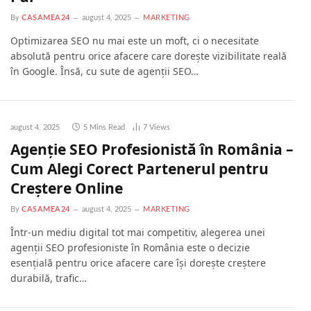
By
CASAMEA24
august 4, 2025
MARKETING
Optimizarea SEO nu mai este un moft, ci o necesitate
absolută pentru orice afacere care dorește vizibilitate reală
în Google. Însă, cu sute de agenții SEO…
august 4, 2025
5 Mins Read
7
Views
Agenție SEO Profesionistă în România –
Cum Alegi Corect Partenerul pentru
Creștere Online
By
CASAMEA24
august 4, 2025
MARKETING
Într-un mediu digital tot mai competitiv, alegerea unei
agenții SEO profesioniste în România este o decizie
esențială pentru orice afacere care își dorește creștere
durabilă, trafic…