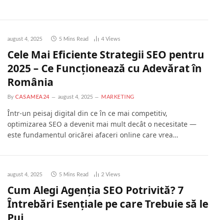
august 4, 2025
5 Mins Read
4
Views
Cele Mai Eficiente Strategii SEO pentru
2025 – Ce Funcționează cu Adevărat în
România
By
CASAMEA24
august 4, 2025
MARKETING
Într-un peisaj digital din ce în ce mai competitiv,
optimizarea SEO a devenit mai mult decât o necesitate —
este fundamentul oricărei afaceri online care vrea…
august 4, 2025
5 Mins Read
2
Views
Cum Alegi Agenția SEO Potrivită? 7
Întrebări Esențiale pe care Trebuie să le
Pui