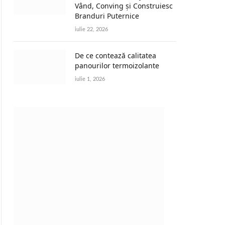
Vând, Conving și Construiesc
Branduri Puternice
iulie 22, 2026
De ce contează calitatea
panourilor termoizolante
iulie 1, 2026