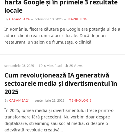
harta Google și în primele 3 rezultate
locale
By
CASAMEA24
octombrie 13, 2025
MARKETING
În România, fiecare căutare pe Google are potențialul de a
aduce clienți reali unei afaceri locale. Dacă deții un
restaurant, un salon de frumusețe, o clinică…
septembrie 28, 2025
6 Mins Read
25
Views
Cum revoluţionează IA generativă
sectoarele media şi divertismentul în
2025
By
CASAMEA24
septembrie 28, 2025
TEHNOLOGIE
În 2025, lumea media şi divertismentului trece printr-o
transformare fără precedent. Nu vorbim doar despre
digitalizare, streaming sau social media, ci despre o
adevărată revoluţie creativă…