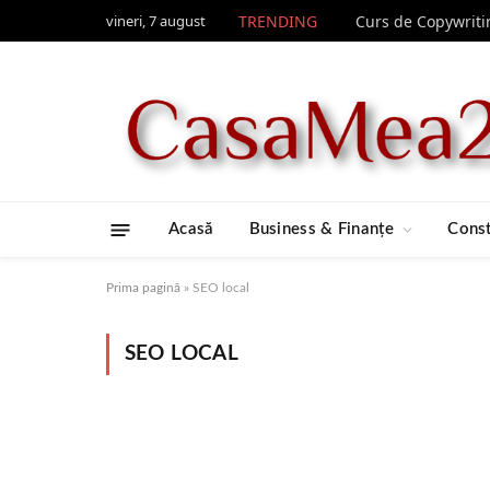
vineri, 7 august
TRENDING
Acasă
Business & Finanțe
Const
Prima pagină
»
SEO local
SEO LOCAL