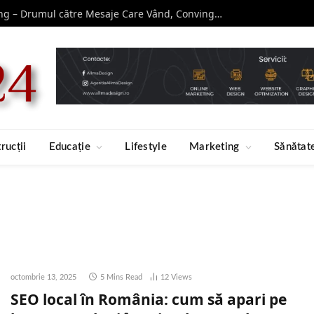
Curs de Copywriting – Drumul către Mesaje Care Vând, Conving și Construiesc Branduri Puternice
rucții
Educație
Lifestyle
Marketing
Sănătat
octombrie 13, 2025
5 Mins Read
12
Views
SEO local în România: cum să apari pe