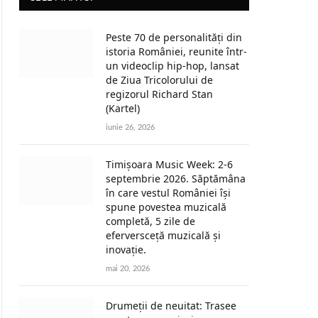
Peste 70 de personalități din
istoria României, reunite într-
un videoclip hip-hop, lansat
de Ziua Tricolorului de
regizorul Richard Stan
(Kartel)
iunie 26, 2026
Timișoara Music Week: 2-6
septembrie 2026. Săptămâna
în care vestul României își
spune povestea muzicală
completă, 5 zile de
eferversceță muzicală și
inovație.
mai 20, 2026
Drumeții de neuitat: Trasee