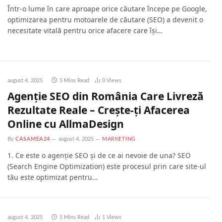
Într-o lume în care aproape orice căutare începe pe Google,
optimizarea pentru motoarele de căutare (SEO) a devenit o
necesitate vitală pentru orice afacere care își…
august 4, 2025
5 Mins Read
0
Views
Agenție SEO din România Care Livreză
Rezultate Reale – Crește-ți Afacerea
Online cu AllmaDesign
By
CASAMEA24
august 4, 2025
MARKETING
1. Ce este o agenție SEO și de ce ai nevoie de una? SEO
(Search Engine Optimization) este procesul prin care site-ul
tău este optimizat pentru…
august 4, 2025
5 Mins Read
1
Views