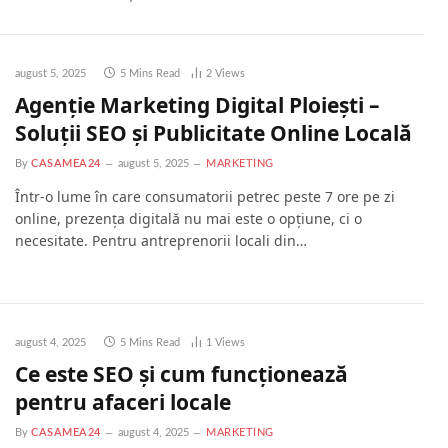
august 5, 2025
5 Mins Read
2
Views
Agenție Marketing Digital Ploiești –
Soluții SEO și Publicitate Online Locală
By
CASAMEA24
august 5, 2025
MARKETING
Într-o lume în care consumatorii petrec peste 7 ore pe zi
online, prezența digitală nu mai este o opțiune, ci o
necesitate. Pentru antreprenorii locali din…
august 4, 2025
5 Mins Read
1
Views
Ce este SEO și cum funcționează
pentru afaceri locale
By
CASAMEA24
august 4, 2025
MARKETING