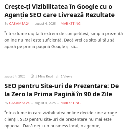
Crește-ți Vizibilitatea în Google cu o
Agenție SEO care Livrează Rezultate
By
CASAMEA24
august 4, 2025
MARKETING
Într-o lume digitală extrem de competitivă, simpla prezență
online nu mai este suficientă. Dacă vrei ca site-ul tău să
apară pe prima pagină Google și să…
august 4, 2025
5 Mins Read
1
Views
SEO pentru Site-uri de Prezentare: De
la Zero la Prima Pagină în 90 de Zile
By
CASAMEA24
august 4, 2025
MARKETING
Într-o lume în care vizibilitatea online decide cine atrage
clienții, SEO pentru site-uri de prezentare nu mai este
opțional. Dacă deții un business local, o agenție,…