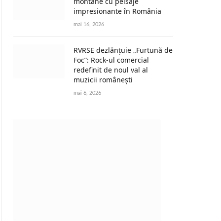
montane cu peisaje
impresionante în România
mai 16, 2026
RVRSE dezlănțuie „Furtună de
Foc”: Rock-ul comercial
redefinit de noul val al
muzicii românești
mai 6, 2026