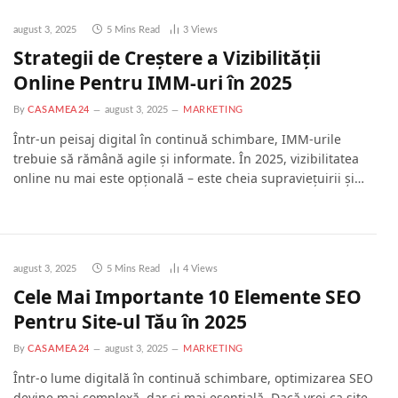
august 3, 2025
5 Mins Read
3
Views
Strategii de Creștere a Vizibilității
Online Pentru IMM-uri în 2025
By
CASAMEA24
august 3, 2025
MARKETING
Într-un peisaj digital în continuă schimbare, IMM-urile
trebuie să rămână agile și informate. În 2025, vizibilitatea
online nu mai este opțională – este cheia supraviețuirii și…
august 3, 2025
5 Mins Read
4
Views
Cele Mai Importante 10 Elemente SEO
Pentru Site-ul Tău în 2025
By
CASAMEA24
august 3, 2025
MARKETING
Într-o lume digitală în continuă schimbare, optimizarea SEO
devine mai complexă, dar și mai esențială. Dacă vrei ca site-