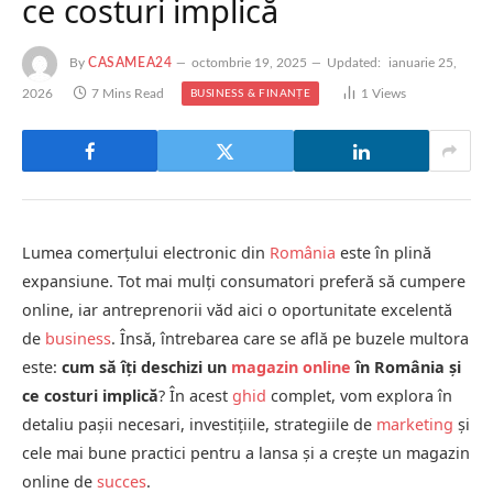
ce costuri implică
By
CASAMEA24
octombrie 19, 2025
Updated:
ianuarie 25,
2026
7 Mins Read
1
Views
BUSINESS & FINANȚE
Lumea comerțului electronic din
România
este în plină
expansiune. Tot mai mulți consumatori preferă să cumpere
online, iar antreprenorii văd aici o oportunitate excelentă
de
business
. Însă, întrebarea care se află pe buzele multora
este:
cum să îți deschizi un
magazin online
în România și
ce costuri implică
? În acest
ghid
complet, vom explora în
detaliu pașii necesari, investițiile, strategiile de
marketing
și
cele mai bune practici pentru a lansa și a crește un magazin
online de
succes
.