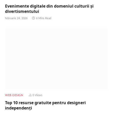
Evenimente digitale din domeniul culturii și
divertismentului
februarie 24, 2026
6 Mins Read
WEB DESIGN
0
Views
Top 10 resurse gratuite pentru designeri
independenți