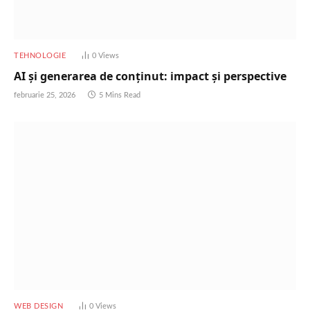
TEHNOLOGIE
0
Views
AI și generarea de conținut: impact și perspective
februarie 25, 2026
5 Mins Read
WEB DESIGN
0
Views