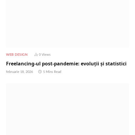
WEB DESIGN
0
Views
Freelancing-ul post-pandemie: evoluții și statistici
februarie 18, 2026
5 Mins Read