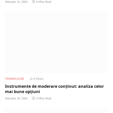
februarie 21, 2026
6 Mins Read
TEHNOLOGIE
0
Views
Instrumente de moderare conținut: analiza celor
mai bune opțiuni
februarie 20, 2026
5 Mins Read