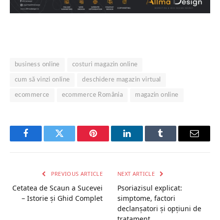
business online
costuri magazin online
cum să vinzi online
deschidere magazin virtual
ecommerce
ecommerce România
magazin online
Facebook
Twitter
Pinterest
LinkedIn
Tumblr
Email
PREVIOUS ARTICLE
NEXT ARTICLE
Cetatea de Scaun a Sucevei
Psoriazisul explicat:
– Istorie și Ghid Complet
simptome, factori
declanșatori și opțiuni de
tratament