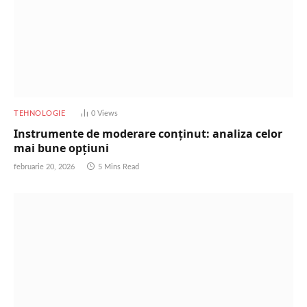
TEHNOLOGIE
0
Views
Instrumente de moderare conținut: analiza celor
mai bune opțiuni
februarie 20, 2026
5 Mins Read