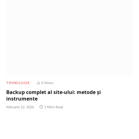
TEHNOLOGIE
0
Views
Backup complet al site-ului: metode și
instrumente
februarie 12, 2026
5 Mins Read