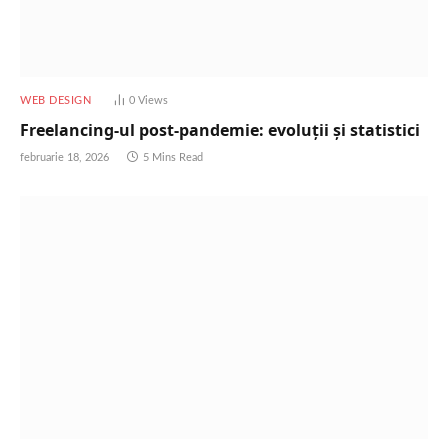
WEB DESIGN
0
Views
Freelancing-ul post-pandemie: evoluții și statistici
februarie 18, 2026
5 Mins Read