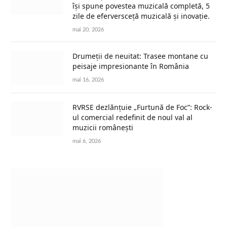
își spune povestea muzicală completă, 5
zile de eferversceță muzicală și inovație.
mai 20, 2026
Drumeții de neuitat: Trasee montane cu
peisaje impresionante în România
mai 16, 2026
RVRSE dezlănțuie „Furtună de Foc”: Rock-
ul comercial redefinit de noul val al
muzicii românești
mai 6, 2026