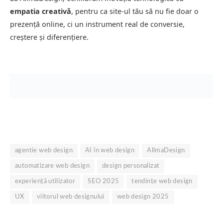
empatia creativă
, pentru ca site-ul tău să nu fie doar o
prezență online, ci un instrument real de conversie,
creștere și diferențiere.
agentie web design
AI în web design
AllmaDesign
automatizare web design
design personalizat
experiență utilizator
SEO 2025
tendințe web design
UX
viitorul web designului
web design 2025