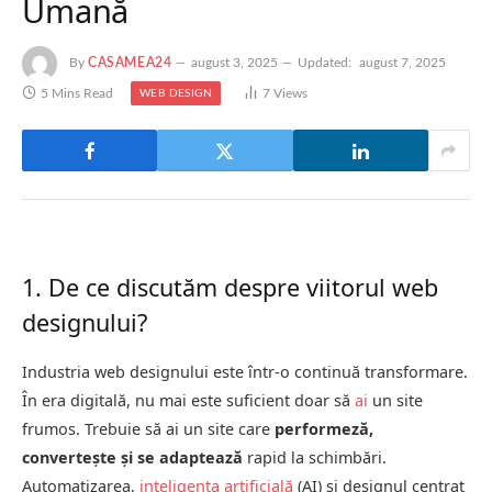
Umană
By
CASAMEA24
august 3, 2025
Updated:
august 7, 2025
5 Mins Read
7
Views
WEB DESIGN
1. De ce discutăm despre viitorul web
designului?
Industria web designului este într-o continuă transformare.
În era digitală, nu mai este suficient doar să
ai
un site
frumos. Trebuie să ai un site care
performeză,
convertește și se adaptează
rapid la schimbări.
Automatizarea,
inteligența artificială
(AI) și designul centrat