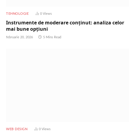
TEHNOLOGIE
0
Views
Instrumente de moderare conținut: analiza celor
mai bune opțiuni
februarie 20, 2026
5 Mins Read
WEB DESIGN
0
Views