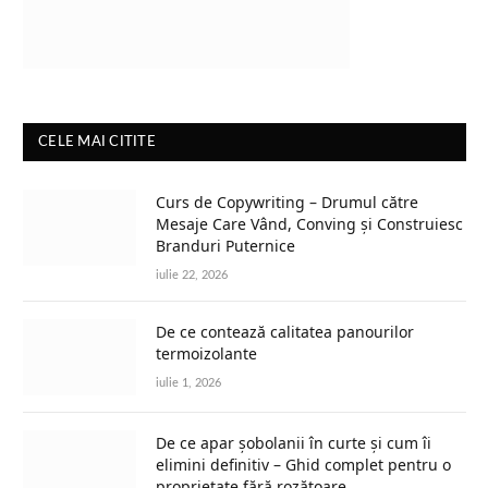
CELE MAI CITITE
Curs de Copywriting – Drumul către
Mesaje Care Vând, Conving și Construiesc
Branduri Puternice
iulie 22, 2026
De ce contează calitatea panourilor
termoizolante
iulie 1, 2026
De ce apar șobolanii în curte și cum îi
elimini definitiv – Ghid complet pentru o
proprietate fără rozătoare