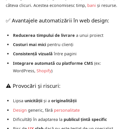
câteva clicuri. Acestea economisesc timp,
bani
și resurse.
✅ Avantajele automatizării în web design:
Reducerea timpului de livrare
a unui proiect
Costuri mai mici
pentru clienți
Consistență vizuală
între pagini
Integrare automată cu platforme CMS
(ex:
WordPress,
Shopify
)
⚠️ Provocări și riscuri:
Lipsa
unicității
și a
originalității
Design
generic, fără
personalitate
Dificultăți în adaptarea la
publicul țintă specific
Risc de
UX
slab
dacă nu este testat de un specialist