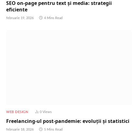
SEO on-page pentru text și media: strategii
eficiente
februarie 19, 2026
4 Mins Read
WEB DESIGN
0
Views
Freelancing-ul post-pandemie: evoluții și statistici
februarie 18, 2026
5 Mins Read