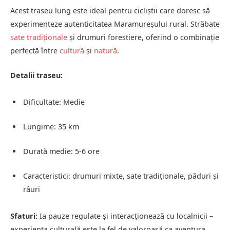
Acest traseu lung este ideal pentru cicliștii care doresc să
experimenteze autenticitatea Maramureșului rural. Străbate
sate tradiționale
și drumuri forestiere, oferind o combinație
perfectă între
cultură
și
natură
.
Detalii traseu:
Dificultate: Medie
Lungime: 35 km
Durată medie: 5-6 ore
Caracteristici: drumuri mixte, sate tradiționale, păduri și
râuri
Sfaturi:
Ia pauze regulate și interacționează cu localnicii –
experiența culturală este la fel de valoroasă ca aventura