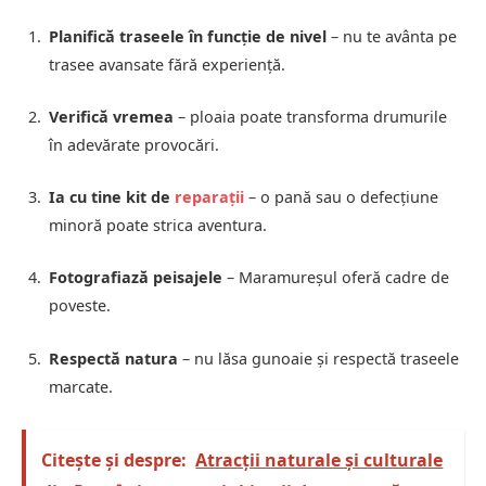
Planifică traseele în funcție de nivel
– nu te avânta pe
trasee avansate fără experiență.
Verifică vremea
– ploaia poate transforma drumurile
în adevărate provocări.
Ia cu tine kit de
reparații
– o pană sau o defecțiune
minoră poate strica aventura.
Fotografiază peisajele
– Maramureșul oferă cadre de
poveste.
Respectă natura
– nu lăsa gunoaie și respectă traseele
marcate.
Citește și despre:
Atracții naturale și culturale