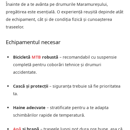
Înainte de a te avânta pe drumurile Maramureșului,
pregătirea este esențială. O experiență reușită depinde atât
de echipament, cât și de condiția fizică și cunoașterea
traseelor.
Echipamentul necesar
Bicicletă
MTB
robustă
– recomandabil cu suspensie
completă pentru coborâri tehnice și drumuri
accidentate.
Cască și protecții
– siguranța trebuie să fie prioritatea
ta.
Haine adecvate
– stratificate pentru a te adapta
schimbărilor rapide de temperatură.
Apă
și hrană
– traseele lungi pot dura ore bune, așa că