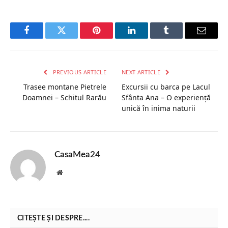
Facebook
Twitter
Pinterest
LinkedIn
Tumblr
Email
PREVIOUS ARTICLE
NEXT ARTICLE
Trasee montane Pietrele
Excursii cu barca pe Lacul
Doamnei – Schitul Rarău
Sfânta Ana – O experiență
unică în inima naturii
CasaMea24
Website
CITEȘTE ȘI DESPRE....