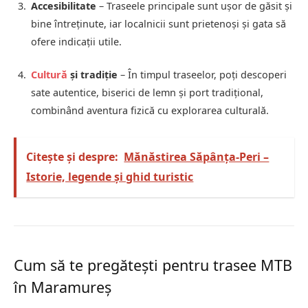
Accesibilitate
– Traseele principale sunt ușor de găsit și
bine întreținute, iar localnicii sunt prietenoși și gata să
ofere indicații utile.
Cultură
și tradiție
– În timpul traseelor, poți descoperi
sate autentice, biserici de lemn și port tradițional,
combinând aventura fizică cu explorarea culturală.
Citește și despre:
Mănăstirea Săpânța-Peri –
Istorie, legende și ghid turistic
Cum să te pregătești pentru trasee MTB
în Maramureș