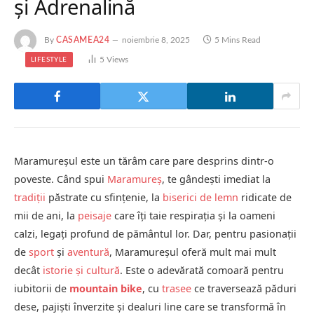
și Adrenalină
By
CASAMEA24
noiembrie 8, 2025
5 Mins Read
5
Views
LIFESTYLE
Maramureșul este un tărâm care pare desprins dintr-o
poveste. Când spui
Maramureș
, te gândești imediat la
tradiții
păstrate cu sfințenie, la
biserici de lemn
ridicate de
mii de ani, la
peisaje
care îți taie respirația și la oameni
calzi, legați profund de pământul lor. Dar, pentru pasionații
de
sport
și
aventură
, Maramureșul oferă mult mai mult
decât
istorie și cultură
. Este o adevărată comoară pentru
iubitorii de
mountain bike
, cu
trasee
ce traversează păduri
dese, pajiști înverzite și dealuri line care se transformă în