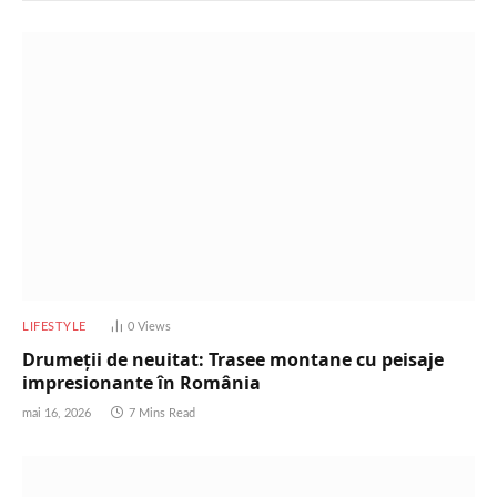
LIFESTYLE
0
Views
Drumeții de neuitat: Trasee montane cu peisaje
impresionante în România
mai 16, 2026
7 Mins Read