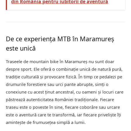
din România pentru iubitorii de aventură
De ce experiența MTB în Maramureș
este unică
Traseele de mountain bike în Maramureș nu sunt doar
despre sport. Ele oferă o combinație unică de natură pură,
tradiție culturală și provocare fizică. În timp ce pedalezi pe
drumurile forestiere sau urci pante abrupte, simți o
conexiune cu acest ținut ancestral, cu oameni și locuri care
păstrează autenticitatea României tradiționale. Fiecare
traseu este o poveste în sine, fiecare coborâre sau urcare
este o aventură care te transformă, iar fiecare priveliște îți
amintește de frumusețea simplă a lumii.