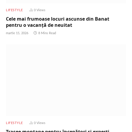
LIFESTYLE
0
Views
Cele mai frumoase locuri ascunse din Banat
pentru o vacanță de neuitat
martie 15, 2026
8 Mins Read
LIFESTYLE
0
Views
Trasee montane pentru începători și experți –