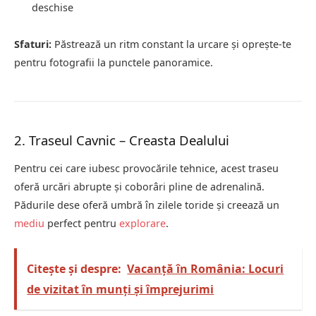
deschise
Sfaturi:
Păstrează un ritm constant la urcare și oprește-te
pentru fotografii la punctele panoramice.
2. Traseul Cavnic – Creasta Dealului
Pentru cei care iubesc provocările tehnice, acest traseu
oferă urcări abrupte și coborâri pline de adrenalină.
Pădurile dese oferă umbră în zilele toride și creează un
mediu
perfect pentru
explorare
.
Citește și despre:
Vacanță în România: Locuri
de vizitat în munți și împrejurimi