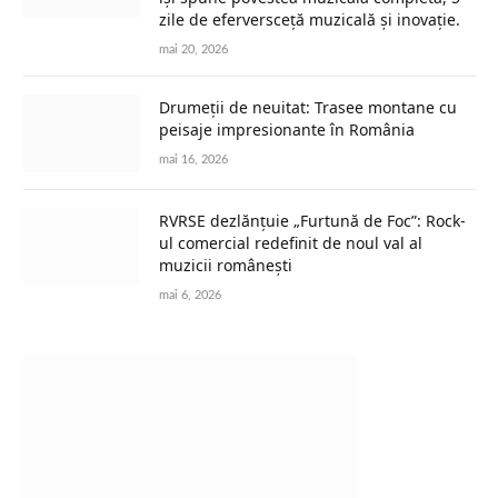
zile de eferversceță muzicală și inovație.
mai 20, 2026
Drumeții de neuitat: Trasee montane cu
peisaje impresionante în România
mai 16, 2026
RVRSE dezlănțuie „Furtună de Foc”: Rock-
ul comercial redefinit de noul val al
muzicii românești
mai 6, 2026