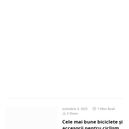
octombrie 4, 2025
7 Mins Read
2
Views
Cele mai bune biciclete și
accesorii pentru ciclism