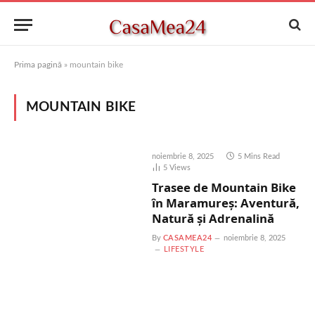
Prima pagină
»
mountain bike
MOUNTAIN BIKE
noiembrie 8, 2025
5 Mins Read
5
Views
Trasee de Mountain Bike
în Maramureș: Aventură,
Natură și Adrenalină
By
CASAMEA24
noiembrie 8, 2025
LIFESTYLE