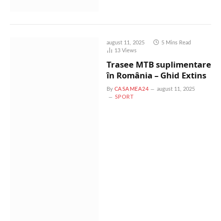
august 11, 2025
5 Mins Read
13
Views
Trasee MTB suplimentare
în România – Ghid Extins
By
CASAMEA24
august 11, 2025
SPORT