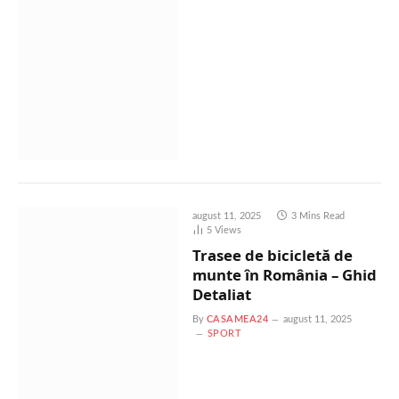
august 11, 2025
3 Mins Read
5
Views
Trasee de bicicletă de
munte în România – Ghid
Detaliat
By
CASAMEA24
august 11, 2025
SPORT