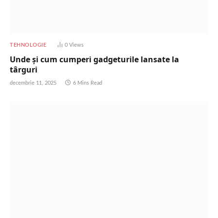
TEHNOLOGIE
0
Views
Unde și cum cumperi gadgeturile lansate la
târguri
decembrie 11, 2025
6 Mins Read