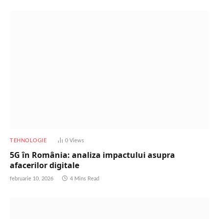
TEHNOLOGIE
0
Views
5G în România: analiza impactului asupra
afacerilor digitale
februarie 10, 2026
4 Mins Read