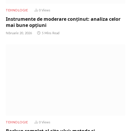
TEHNOLOGIE
0
Views
Instrumente de moderare conținut: analiza celor
mai bune opțiuni
februarie 20, 2026
5 Mins Read
TEHNOLOGIE
0
Views
Backup complet al site-ului: metode și