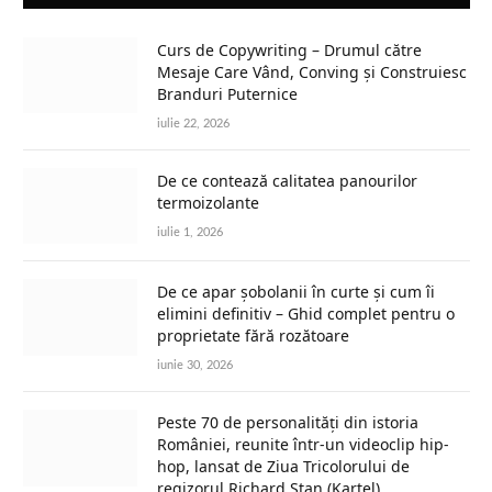
Curs de Copywriting – Drumul către
Mesaje Care Vând, Conving și Construiesc
Branduri Puternice
iulie 22, 2026
De ce contează calitatea panourilor
termoizolante
iulie 1, 2026
De ce apar șobolanii în curte și cum îi
elimini definitiv – Ghid complet pentru o
proprietate fără rozătoare
iunie 30, 2026
Peste 70 de personalități din istoria
României, reunite într-un videoclip hip-
hop, lansat de Ziua Tricolorului de
regizorul Richard Stan (Kartel)