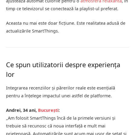
ajustează automat culorile pentru o
atmosferă relaxantă
, în
timp ce televizorul se conectează la playlist-ul preferat.
Aceasta nu mai este doar ficțiune. Este realitatea adusă de
actualizările SmartThings.
Ce spun utilizatorii despre experiența
lor
Integrarea recenziilor și părerilor reale este esențială
pentru a înțelege impactul unei astfel de platforme.
Andrei, 34 ani,
București
:
„Am folosit SmartThings încă de la primele versiuni și
trebuie să recunosc că noua interfață e mult mai
prietenoasă. Automatizările sunt acum mai ușor de setat și