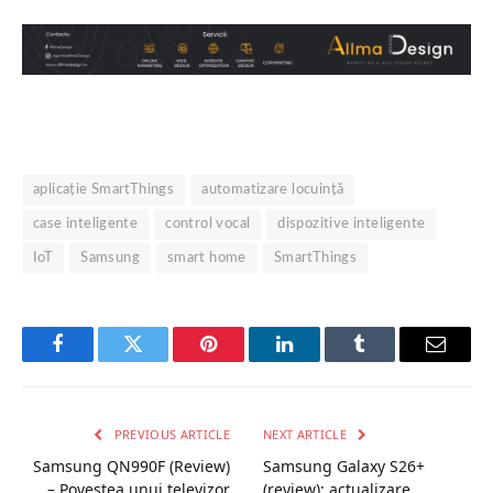
aplicație SmartThings
automatizare locuință
case inteligente
control vocal
dispozitive inteligente
IoT
Samsung
smart home
SmartThings
Facebook
Twitter
Pinterest
LinkedIn
Tumblr
Email
PREVIOUS ARTICLE
NEXT ARTICLE
Samsung QN990F (Review)
Samsung Galaxy S26+
– Povestea unui televizor
(review): actualizare