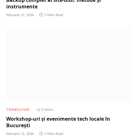
instrumente
februarie 12, 2026
5 Mins Read
TEHNOLOGIE
0
Views
Workshop-uri și evenimente tech locale în
București
februarie 11, 2026
5 Mins Read