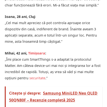
chiar funcționează fără erori. Mi-a făcut viața mai simplă.”
Ioana, 28 ani, Cluj:
„Cel mai mult apreciez că pot controla aproape orice
dispozitiv din casă, indiferent de brand. Înainte aveam 3
aplicații separate, acum e totul într-un singur loc. Pentru
mine, asta înseamnă timp câștigat.”
Mihai, 42 ani,
Timișoara
:
„Îmi place cum SmartThings s-a adaptat la protocolul
Matter. Am câteva device-uri mai noi și integrarea lor a fost
incredibil de rapidă. Totuși, aș vrea să văd și mai multe
opțiuni pentru
securitate
.”
Citește și despre:
Samsung MiniLED Neo QLED
50QN80F – Recenzie completă 2025