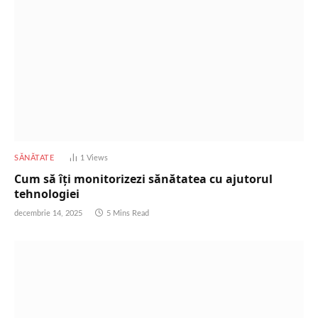
SĂNĂTATE
1
Views
Cum să îți monitorizezi sănătatea cu ajutorul
tehnologiei
decembrie 14, 2025
5 Mins Read