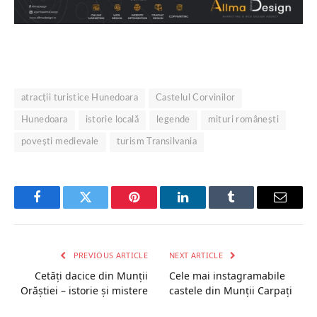
atracții turistice Hunedoara
Castelul Corvinilor
Hunedoara
istorie locală
legende
mituri românești
povești medievale
turism Transilvania
Facebook
Twitter
Pinterest
LinkedIn
Tumblr
Email
PREVIOUS ARTICLE
NEXT ARTICLE
Cetăți dacice din Munții
Cele mai instagramabile
Orăștiei – istorie și mistere
castele din Munții Carpați