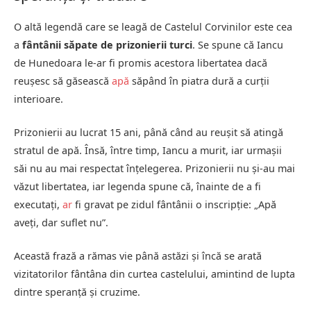
O altă legendă care se leagă de Castelul Corvinilor este cea
a
fântânii săpate de prizonierii turci
. Se spune că Iancu
de Hunedoara le-ar fi promis acestora libertatea dacă
reușesc să găsească
apă
săpând în piatra dură a curții
interioare.
Prizonierii au lucrat 15 ani, până când au reușit să atingă
stratul de apă. Însă, între timp, Iancu a murit, iar urmașii
săi nu au mai respectat înțelegerea. Prizonierii nu și-au mai
văzut libertatea, iar legenda spune că, înainte de a fi
executați,
ar
fi gravat pe zidul fântânii o inscripție: „Apă
aveți, dar suflet nu”.
Această frază a rămas vie până astăzi și încă se arată
vizitatorilor fântâna din curtea castelului, amintind de lupta
dintre speranță și cruzime.