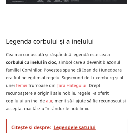
Legenda corbului și a inelului
Cea mai cunoscută și răspândită legendă este cea a
corbului cu inelul în cioc
, simbol care a devenit blazonul
familiei Corvinilor. Povestea spune că Ioan de Hunedoara
era fiul nelegitim al regelui Sigismund de Luxemburg și al
unei
femei
frumoase din
Țara Hațegului
. Drept
recunoaștere a originii sale nobile, regele i-a oferit
copilului un inel de
aur
, menit să-l ajute să fie recunoscut și
acceptat mai târziu în rândurile nobilimii.
Citește și despre:
Legendele satului