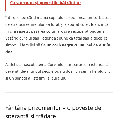
Caraorman și poveștile bătrânilor
Într-o zi, pe când mama copilului se odihnea, un corb atras
de strălucirea inelului l-a furat și a zburat cu el. Ioan, încă
mic, a săgetat pasărea cu un arc și a recuperat bijuteria.
Văzând curajul său, legenda spune că tatăl său a decis ca
simbolul familiei să fie
un corb negru cu un inel de aur în
cioc
.
Astfel s-a născut stema Corvinilor, iar pasărea misterioasă a
devenit, de-a lungul secolelor, nu doar un semn heraldic, ci
și un simbol al istețimii și curajului.
Fântâna prizonierilor – o poveste de
speranță și trădare