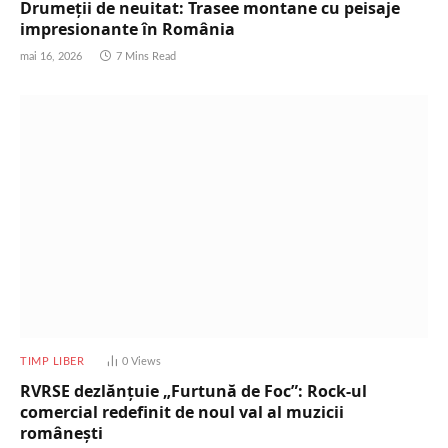
Drumeții de neuitat: Trasee montane cu peisaje
impresionante în România
mai 16, 2026
7 Mins Read
TIMP LIBER
0
Views
RVRSE dezlănțuie „Furtună de Foc”: Rock-ul
comercial redefinit de noul val al muzicii
românești