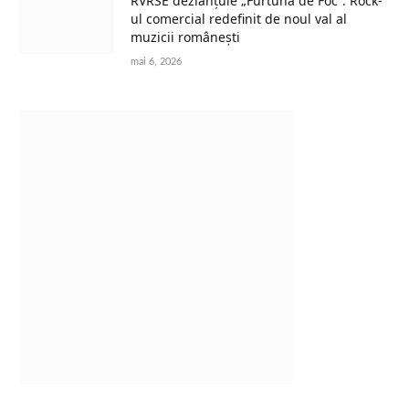
RVRSE dezlănțuie „Furtună de Foc”: Rock-
ul comercial redefinit de noul val al
muzicii românești
mai 6, 2026