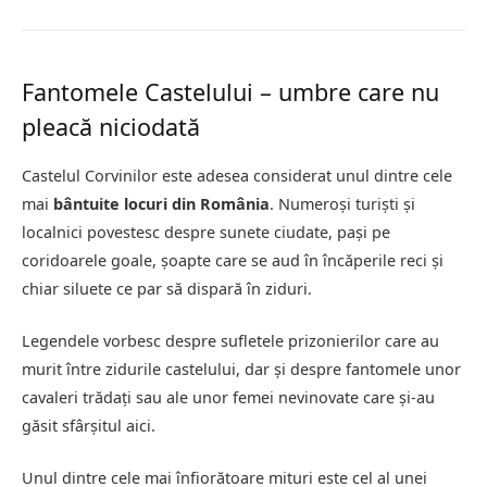
Fantomele Castelului – umbre care nu
pleacă niciodată
Castelul Corvinilor este adesea considerat unul dintre cele
mai
bântuite locuri din România
. Numeroși turiști și
localnici povestesc despre sunete ciudate, pași pe
coridoarele goale, șoapte care se aud în încăperile reci și
chiar siluete ce par să dispară în ziduri.
Legendele vorbesc despre sufletele prizonierilor care au
murit între zidurile castelului, dar și despre fantomele unor
cavaleri trădați sau ale unor femei nevinovate care și-au
găsit sfârșitul aici.
Unul dintre cele mai înfiorătoare mituri este cel al unei