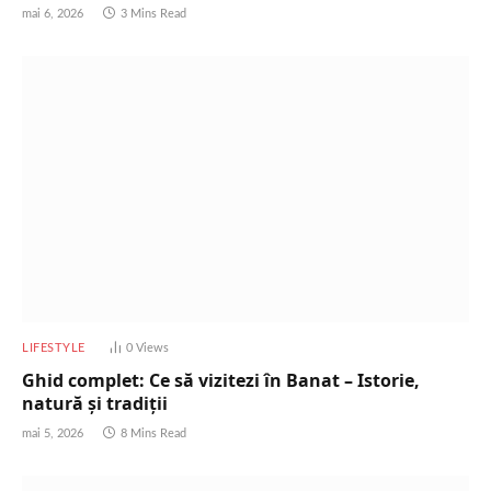
mai 6, 2026
3 Mins Read
LIFESTYLE
0
Views
Ghid complet: Ce să vizitezi în Banat – Istorie,
natură și tradiții
mai 5, 2026
8 Mins Read