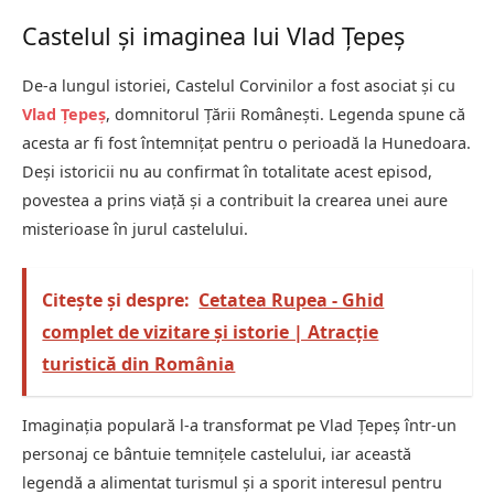
Castelul și imaginea lui Vlad Țepeș
De-a lungul istoriei, Castelul Corvinilor a fost asociat și cu
Vlad Țepeș
, domnitorul Țării Românești. Legenda spune că
acesta ar fi fost întemnițat pentru o perioadă la Hunedoara.
Deși istoricii nu au confirmat în totalitate acest episod,
povestea a prins viață și a contribuit la crearea unei aure
misterioase în jurul castelului.
Citește și despre:
Cetatea Rupea - Ghid
complet de vizitare și istorie | Atracție
turistică din România
Imaginația populară l-a transformat pe Vlad Țepeș într-un
personaj ce bântuie temnițele castelului, iar această
legendă a alimentat turismul și a sporit interesul pentru