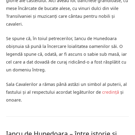
glorie ale castelului. Aici aveau loc banchete grandioase, cu
mese încărcate de bucate alese, cu vinuri dulci din viile
Transilvaniei și muzicanți care cântau pentru nobili și
cavaleri.
Se spune că, în toiul petrecerilor, Iancu de Hunedoara
obișnuia să pună la încercare loialitatea oamenilor săi. O
legendă spune că, odată, ar fi ascuns o sabie sub masă, iar
cel care a dat dovadă de curaj ridicând-o a fost răsplătit cu
un domeniu întreg.
Sala Cavalerilor a rămas până astăzi un simbol al puterii, al
fastului și al respectului acordat legăturilor de
credință
și
onoare.
Iancu de Hunedoara – între istorie și