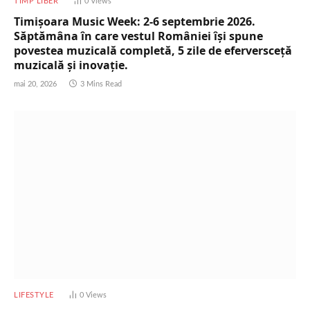
TIMP LIBER
0
Views
Timișoara Music Week: 2-6 septembrie 2026.
Săptămâna în care vestul României își spune
povestea muzicală completă, 5 zile de eferversceță
muzicală și inovație.
mai 20, 2026
3 Mins Read
LIFESTYLE
0
Views