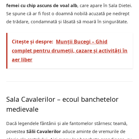
femei cu chip ascuns de voal alb
, care apare în Sala Dietei.
Se spune că ar fi fost o doamnă nobilă acuzată pe nedrept
de trădare, condamnată și lăsată să moară în singurătate.
Citește și despre:
Munții Bucegi – Ghid
complet pentru drumeții, cazare și activități în
aer liber
Sala Cavalerilor – ecoul banchetelor
medievale
Dacă legendele fântânii și ale fantomelor stârnesc teamă,
povestea
Sălii Cavalerilor
aduce aminte de vremurile de