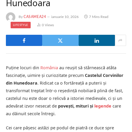
Hunedoara
By
CASAMEA24
ianuarie 10, 2026
7 Mins Read
0
Views
LIFESTYLE
Puține locuri din
România
au reușit să stârnească atâta
fascinație, uimire și curiozitate precum
Castelul Corvinilor
din Hunedoara
. Ridicat ca o fortăreață a puterii și
transformat treptat într-o reședință nobiliară plină de fast,
castelul nu este doar o relicvă a istoriei medievale, ci și un
adevărat izvor nesecat de
povești, mituri și
legende
care
au dăinuit secole întregi.
Cei care pășesc astăzi pe podul de piatră ce duce spre