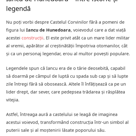
legendă
Nu poți vorbi despre Castelul Corvinilor fără a pomeni de
figura lui
Iancu de Hunedoara
, voievodul care a dat viață
acestei
construcții
. El este privit atât ca un mare lider militar
al vremii, apărător al creștinătății împotriva otomanilor, cât
și ca un personaj legendar, erou al multor povești populare.
Legendele spun că Iancu era de o tărie deosebită, capabil
să doarmă pe câmpul de luptă cu spada sub cap și să lupte
zile întregi fără să obosească. Altele îl înfățișează ca pe un
lider drept, dar sever, care pedepsea trădarea și răsplătea
vitejia.
Astfel, întreaga aură a castelului se leagă de imaginea
acestui voievod, transformând construcția într-un simbol al
puterii sale și al moștenirii lăsate poporului său.