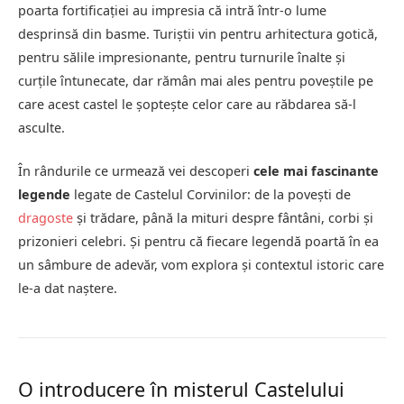
poarta fortificației au impresia că intră într-o lume
desprinsă din basme. Turiștii vin pentru arhitectura gotică,
pentru sălile impresionante, pentru turnurile înalte și
curțile întunecate, dar rămân mai ales pentru poveștile pe
care acest castel le șoptește celor care au răbdarea să-l
asculte.
În rândurile ce urmează vei descoperi
cele mai fascinante
legende
legate de Castelul Corvinilor: de la povești de
dragoste
și trădare, până la mituri despre fântâni, corbi și
prizonieri celebri. Și pentru că fiecare legendă poartă în ea
un sâmbure de adevăr, vom explora și contextul istoric care
le-a dat naștere.
O introducere în misterul Castelului