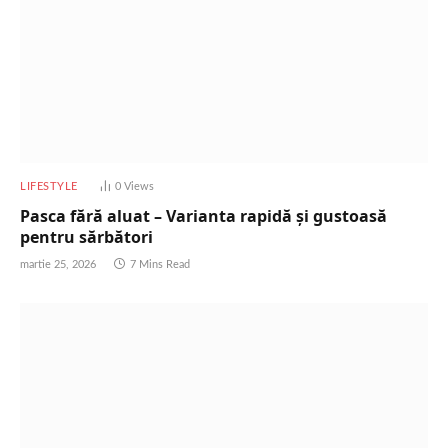
LIFESTYLE
0
Views
Pasca fără aluat – Varianta rapidă și gustoasă
pentru sărbători
martie 25, 2026
7 Mins Read