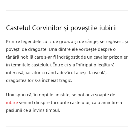
Castelul Corvinilor și poveștile iubirii
Printre legendele cu iz de groază și de sânge, se regăsesc și
povești de dragoste. Una dintre ele vorbește despre o
tânără nobilă care s-ar fi îndrăgostit de un cavaler prizonier
în temnițele castelului. Între ei s-a înfiripat o legătură
interzisă, iar atunci când adevărul a ieșit la iveală,
dragostea lor s-a încheiat tragic.
Unii spun că, în nopțile liniștite, se pot auzi șoapte de
iubire
venind dinspre turnurile castelului, ca o amintire a
pasiunii ce a învins timpul.