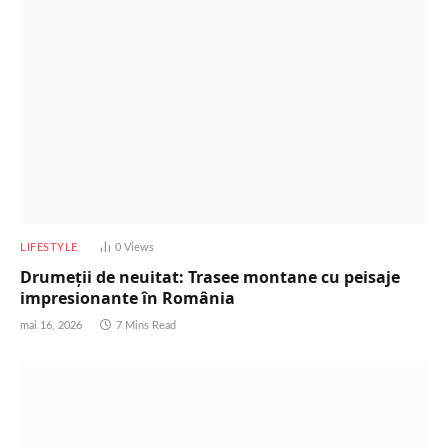
LIFESTYLE
0
Views
Drumeții de neuitat: Trasee montane cu peisaje
impresionante în România
mai 16, 2026
7 Mins Read