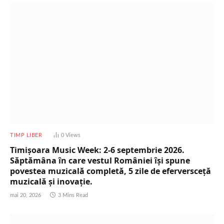
TIMP LIBER
0
Views
Timișoara Music Week: 2-6 septembrie 2026.
Săptămâna în care vestul României își spune
povestea muzicală completă, 5 zile de eferversceță
muzicală și inovație.
mai 20, 2026
3 Mins Read