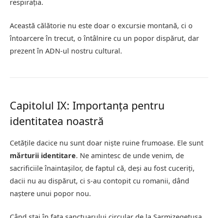
respirația.
Această călătorie nu este doar o excursie montană, ci o
întoarcere în trecut, o întâlnire cu un popor dispărut, dar
prezent în ADN-ul nostru cultural.
Capitolul IX: Importanța pentru
identitatea noastră
Cetățile dacice nu sunt doar niște ruine frumoase. Ele sunt
mărturii identitare
. Ne amintesc de unde venim, de
sacrificiile înaintașilor, de faptul că, deși au fost cuceriți,
dacii nu au dispărut, ci s-au contopit cu romanii, dând
naștere unui popor nou.
Când stai în fața sanctuarului circular de la Sarmizegetusa