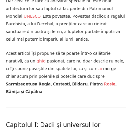
Dar ceea ce le face cu adevărat speciale nu este doar
arhitectura lor sau faptul că fac parte din Patrimoniul
Mondial
UNESCO
. Este povestea. Povestea dacilor, a regelui
Burebista, a lui Decebal, a preoților care au ridicat
sanctuare din piatră și lemn, a luptelor purtate împotriva
celui mai puternic imperiu al lumii antice.
Acest articol își propune să te poarte într-o călătorie
narativă, ca un
ghid
pasionat, care nu doar descrie ruinele,
ci îți spune poveștile din spatele lor, ca și cum
ai
merge
chiar acum prin poienile și potecile care duc spre
Sarmizegetusa Regia, Costești, Blidaru, Piatra
Roșie
,
Bănița și Căpâlna
.
Capitolul I: Dacii și universul lor