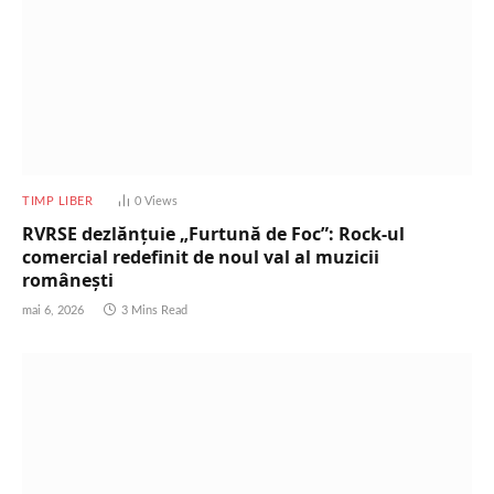
TIMP LIBER
0
Views
RVRSE dezlănțuie „Furtună de Foc”: Rock-ul
comercial redefinit de noul val al muzicii
românești
mai 6, 2026
3 Mins Read