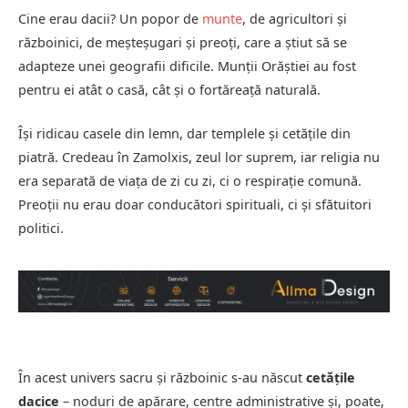
Cine erau dacii? Un popor de
munte
, de agricultori și
războinici, de meșteșugari și preoți, care a știut să se
adapteze unei geografii dificile. Munții Orăștiei au fost
pentru ei atât o casă, cât și o fortăreață naturală.
Își ridicau casele din lemn, dar templele și cetățile din
piatră. Credeau în Zamolxis, zeul lor suprem, iar religia nu
era separată de viața de zi cu zi, ci o respirație comună.
Preoții nu erau doar conducători spirituali, ci și sfătuitori
politici.
În acest univers sacru și războinic s-au născut
cetățile
dacice
– noduri de apărare, centre administrative și, poate,