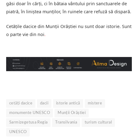
găsi doar în cărți, ci în bătaia vântului prin sanctuarele de
piatră, în liniștea munților, în ruinele care refuză să dispară.
Cetățile dacice din Munții Orăștiei nu sunt doar istorie. Sunt
o parte vie din noi
.
cetăți dacice
dacii
istorie antică
mistere
monumente UNESCO
Munții Orăștiei
Sarmizegetusa Regia
Transilvania
turism cultural
UNESCO