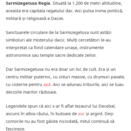
Sarmizegetusa Regia
. Situată la 1.200 de metri altitudine,
aceasta era capitala regatului dac. Aici pulsa inima politică,
militară și religioasă a Daciei.
Sanctuarele circulare de la Sarmizegetusa sunt astăzi
simboluri ale misterului dacic. Mulți cercetători le-au
interpretat ca fiind calendare uriașe, instrumente
astronomice sau temple sacre dedicate zeilor.
Dar Sarmizegetusa nu era doar un loc de cult. Era și un
centru militar puternic, cu ziduri masive, cu drumuri pavate,
cu cisterne pentru
apă
. Aici se adunau triburile, aici se luau
deciziile marilor războaie.
Legendele spun că aici s-ar fi aflat tezaurul lui Decebal,
ascuns în albia râului, în butoaie de
aur
și argint. Deși
comorile nu au fost găsite niciodată, mitul continuă să
fascineze.