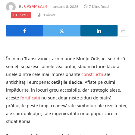
By
CASAMEA24
ianuarie 8, 2026
7 Mins Read
0
Views
LIFESTYLE
În inima Transilvaniei, acolo unde Munții Orăștiei se ridică
semeți și păzesc tainele veacurilor, stau mărturie tăcută
unele dintre cele mai impresionante
construcții
ale
antichității europene:
cetățile dacice
. Aflate pe culmi
împădurite, în locuri greu accesibile, dar strategic alese,
aceste
fortificații
nu sunt doar niște ziduri de piatră
prăbușite peste timp, ci adevărate simboluri ale rezistenței,
ale spiritualității și ale ingeniozității unui popor care a
sfidat Roma.