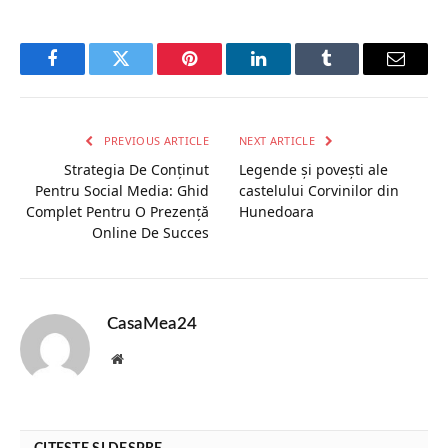
Facebook
Twitter
Pinterest
LinkedIn
Tumblr
Email
PREVIOUS ARTICLE
NEXT ARTICLE
Strategia De Conținut
Legende și povești ale
Pentru Social Media: Ghid
castelului Corvinilor din
Complet Pentru O Prezență
Hunedoara
Online De Succes
CasaMea24
Website