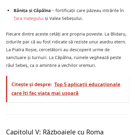
Bănița și Căpâlna
– fortificații care păzeau intrările în
Țara Hațegului
și Valea Sebeșului.
Fiecare dintre aceste cetăți are propria poveste. La Blidaru,
zidurile par că au fost ridicate să reziste unui asediu etern.
La Piatra Roșie, cercetătorii au descoperit urme de
sanctuare și turnuri. La Căpâlna, ruinele veghează peste
râul Sebeș, ca o amintire a vechilor vremuri.
Citește și despre:
Top 5 aplicații educaționale
care îți fac viața mai ușoară
Capitolul V: Războaiele cu Roma