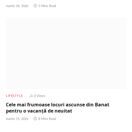
martie 18, 2026
3 Mins Read
LIFESTYLE
0
Views
Cele mai frumoase locuri ascunse din Banat
pentru o vacanță de neuitat
martie 15, 2026
8 Mins Read