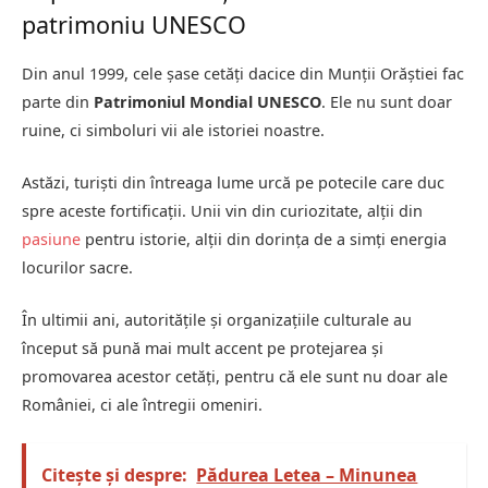
patrimoniu UNESCO
Din anul 1999, cele șase cetăți dacice din Munții Orăștiei fac
parte din
Patrimoniul Mondial UNESCO
. Ele nu sunt doar
ruine, ci simboluri vii ale istoriei noastre.
Astăzi, turiști din întreaga lume urcă pe potecile care duc
spre aceste fortificații. Unii vin din curiozitate, alții din
pasiune
pentru istorie, alții din dorința de a simți energia
locurilor sacre.
În ultimii ani, autoritățile și organizațiile culturale au
început să pună mai mult accent pe protejarea și
promovarea acestor cetăți, pentru că ele sunt nu doar ale
României, ci ale întregii omeniri.
Citește și despre:
Pădurea Letea – Minunea