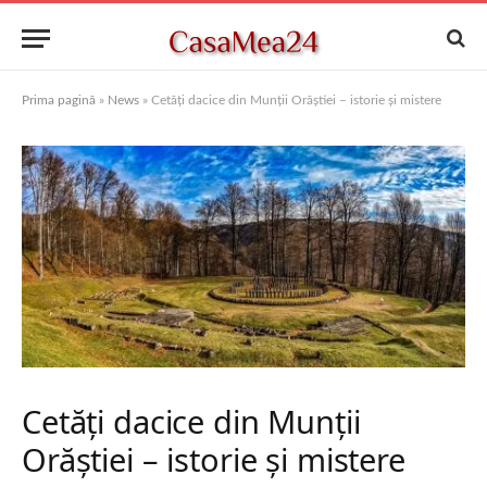
Prima pagină
»
News
»
Cetăți dacice din Munții Orăștiei – istorie și mistere
Cetăți dacice din Munții
Orăștiei – istorie și mistere