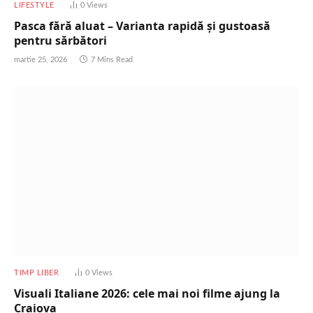
LIFESTYLE
0
Views
Pasca fără aluat – Varianta rapidă și gustoasă
pentru sărbători
martie 25, 2026
7 Mins Read
TIMP LIBER
0
Views
Visuali Italiane 2026: cele mai noi filme ajung la
Craiova