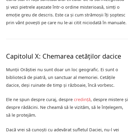
și vezi pietrele așezate într-o ordine misterioasă, simți o
emoție greu de descris. Este ca și cum strămoșii îți șoptesc
prin vânt povești pe care nu le-ai citit niciodată în manuale.
Capitolul X: Chemarea cetăților dacice
Munții Orăștiei nu sunt doar un loc geografic. Ei sunt o
bibliotecă de piatră, un sanctuar al memoriei. Cetățile
dacice, deși ruinate de timp și războaie, încă vorbesc.
Ele ne spun despre curaj, despre
credință
, despre mistere și
despre rădăcini. Ne cheamă să le vizităm, să le înțelegem,
să le protejăm.
Dacă vrei să cunoști cu adevărat sufletul Daciei, nu-l vei