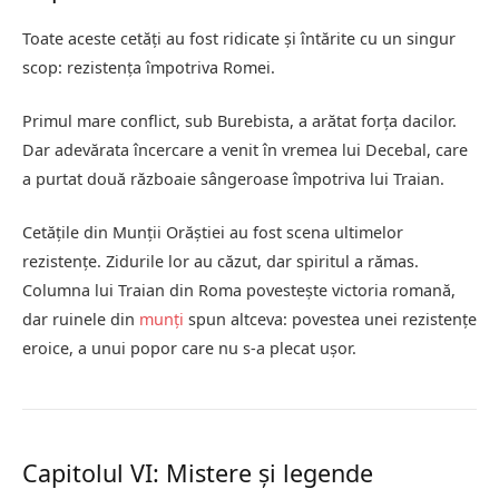
Toate aceste cetăți au fost ridicate și întărite cu un singur
scop: rezistența împotriva Romei.
Primul mare conflict, sub Burebista, a arătat forța dacilor.
Dar adevărata încercare a venit în vremea lui Decebal, care
a purtat două războaie sângeroase împotriva lui Traian.
Cetățile din Munții Orăștiei au fost scena ultimelor
rezistențe. Zidurile lor au căzut, dar spiritul a rămas.
Columna lui Traian din Roma povestește victoria romană,
dar ruinele din
munți
spun altceva: povestea unei rezistențe
eroice, a unui popor care nu s-a plecat ușor.
Capitolul VI: Mistere și legende