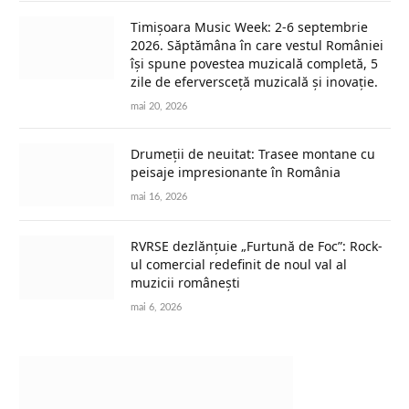
Timișoara Music Week: 2-6 septembrie
2026. Săptămâna în care vestul României
își spune povestea muzicală completă, 5
zile de eferversceță muzicală și inovație.
mai 20, 2026
Drumeții de neuitat: Trasee montane cu
peisaje impresionante în România
mai 16, 2026
RVRSE dezlănțuie „Furtună de Foc”: Rock-
ul comercial redefinit de noul val al
muzicii românești
mai 6, 2026