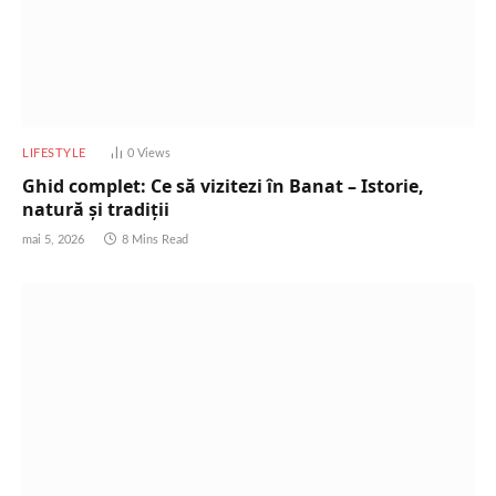
LIFESTYLE
0
Views
Ghid complet: Ce să vizitezi în Banat – Istorie,
natură și tradiții
mai 5, 2026
8 Mins Read