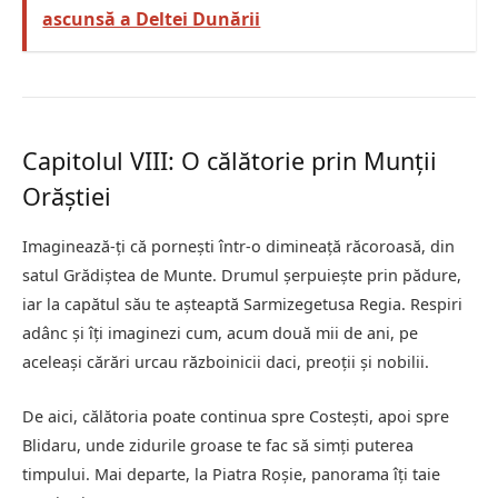
ascunsă a Deltei Dunării
Capitolul VIII: O călătorie prin Munții
Orăștiei
Imaginează-ți că pornești într-o dimineață răcoroasă, din
satul Grădiștea de Munte. Drumul șerpuiește prin pădure,
iar la capătul său te așteaptă Sarmizegetusa Regia. Respiri
adânc și îți imaginezi cum, acum două mii de ani, pe
aceleași cărări urcau războinicii daci, preoții și nobilii.
De aici, călătoria poate continua spre Costești, apoi spre
Blidaru, unde zidurile groase te fac să simți puterea
timpului. Mai departe, la Piatra Roșie, panorama îți taie