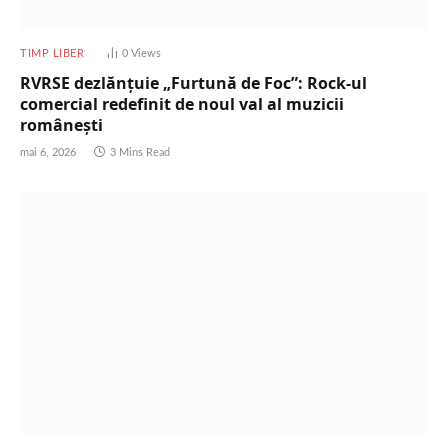
TIMP LIBER
0
Views
RVRSE dezlănțuie „Furtună de Foc”: Rock-ul
comercial redefinit de noul val al muzicii
românești
mai 6, 2026
3 Mins Read