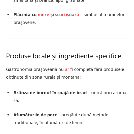
smântână și brânză, apoi gratinate.
Plăcinta cu
mere
și
scorțișoară
– simbol al toamnelor
brașovene.
Produse locale și ingrediente specifice
Gastronomia brașoveană nu
ar
fi completă fără produsele
obținute din zona rurală și montană:
Brânza de burduf în coajă de brad
– unică prin aroma
sa.
Afumăturile de porc
– pregătite după metode
tradiționale, în afumători de lemn.