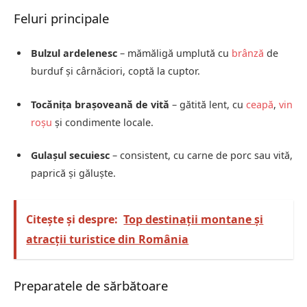
Feluri principale
Bulzul ardelenesc
– mămăligă umplută cu
brânză
de
burduf și cârnăciori, coptă la cuptor.
Tocănița brașoveană de vită
– gătită lent, cu
ceapă
,
vin
roșu
și condimente locale.
Gulașul secuiesc
– consistent, cu carne de porc sau vită,
paprică și găluște.
Citește și despre:
Top destinații montane și
atracții turistice din România
Preparatele de sărbătoare