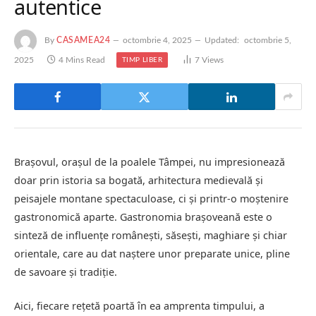
autentice
By
CASAMEA24
octombrie 4, 2025
Updated:
octombrie 5,
2025
4 Mins Read
7
Views
TIMP LIBER
Brașovul, orașul de la poalele Tâmpei, nu impresionează
doar prin istoria sa bogată, arhitectura medievală și
peisajele montane spectaculoase, ci și printr-o moștenire
gastronomică aparte. Gastronomia brașoveană este o
sinteză de influențe românești, săsești, maghiare și chiar
orientale, care au dat naștere unor preparate unice, pline
de savoare și tradiție.
Aici, fiecare rețetă poartă în ea amprenta timpului, a