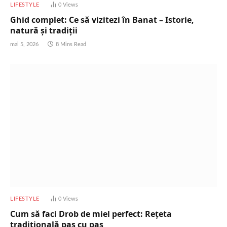
LIFESTYLE
0
Views
Ghid complet: Ce să vizitezi în Banat – Istorie,
natură și tradiții
mai 5, 2026
8 Mins Read
LIFESTYLE
0
Views
Cum să faci Drob de miel perfect: Rețeta
tradițională pas cu pas