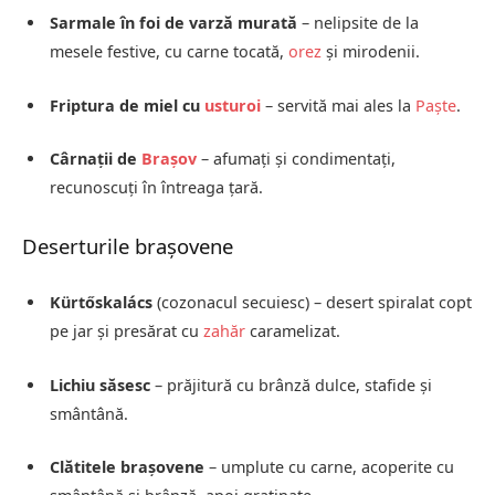
Sarmale în foi de varză murată
– nelipsite de la
mesele festive, cu carne tocată,
orez
și mirodenii.
Friptura de miel cu
usturoi
– servită mai ales la
Paște
.
Cârnații de
Brașov
– afumați și condimentați,
recunoscuți în întreaga țară.
Deserturile brașovene
Kürtőskalács
(cozonacul secuiesc) – desert spiralat copt
pe jar și presărat cu
zahăr
caramelizat.
Lichiu săsesc
– prăjitură cu brânză dulce, stafide și
smântână.
Clătitele brașovene
– umplute cu carne, acoperite cu