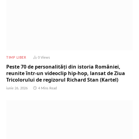
TIMP LIBER
0
Views
Peste 70 de personalități din istoria României,
reunite într-un videoclip hip-hop, lansat de Ziua
Tricolorului de regizorul Richard Stan (Kartel)
iunie 26, 2026
4 Mins Read