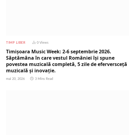
TIMP LIBER
0
Views
Timișoara Music Week: 2-6 septembrie 2026.
Săptămâna în care vestul României își spune
povestea muzicală completă, 5 zile de eferversceță
muzicală și inovație.
mai 20, 2026
3 Mins Read