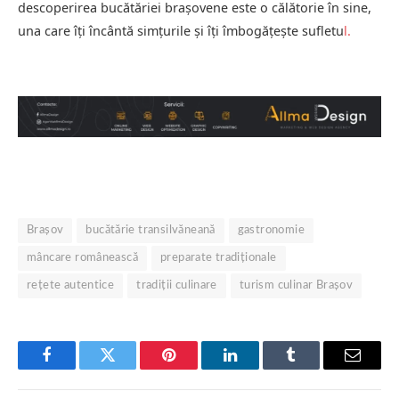
descoperirea bucătăriei brașovene este o călătorie în sine,
una care îți încântă simțurile și îți îmbogățește sufletu
l.
Brașov
bucătărie transilvăneană
gastronomie
mâncare românească
preparate tradiționale
rețete autentice
tradiții culinare
turism culinar Brașov
Facebook
Twitter
Pinterest
LinkedIn
Tumblr
Email