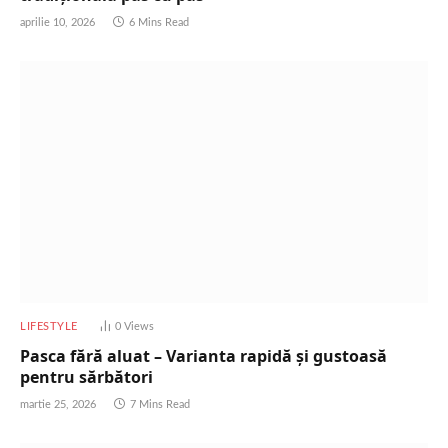
aprilie 10, 2026
6 Mins Read
LIFESTYLE
0
Views
Pasca fără aluat – Varianta rapidă și gustoasă
pentru sărbători
martie 25, 2026
7 Mins Read