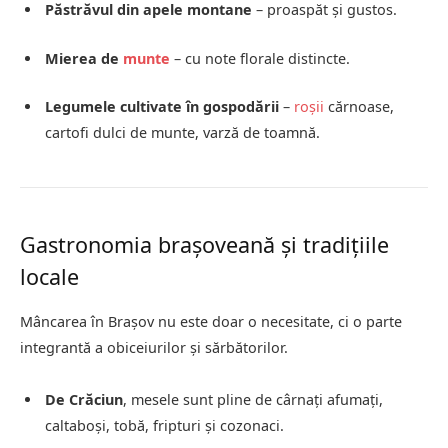
Păstrăvul din apele montane
– proaspăt și gustos.
Mierea de
munte
– cu note florale distincte.
Legumele cultivate în gospodării
–
roșii
cărnoase,
cartofi dulci de munte, varză de toamnă.
Gastronomia brașoveană și tradițiile
locale
Mâncarea în Brașov nu este doar o necesitate, ci o parte
integrantă a obiceiurilor și sărbătorilor.
De Crăciun
, mesele sunt pline de cârnați afumați,
caltaboși, tobă, fripturi și cozonaci.