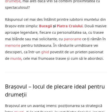
drumeție
, mai ales dacă vrei să combini proximitatea cu
spectaculosul?
Răspunsul cel mai des întâlnit printre iubitorii muntelui din
Brașov este simplu:
Bucegii
și
Piatra Craiului
. Două masive
aproape legendare, fiecare cu personalitatea sa, cu trasee
mai blânde sau mai solicitante, cu
panorame
ce-ți rămân în
memorie
pentru totdeauna. În rândurile următoare vei
descoperi, ca într-un
ghid
povestit de un prieten pasionat
de
munte
, cele mai frumoase trasee și cum să le abordezi.
Brașovul – locul de plecare ideal pentru
drumeții
Brașovul are un avantaj imens: poziționarea sa strategică