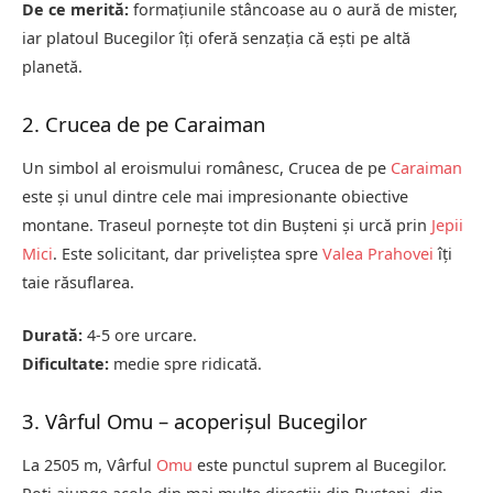
De ce merită:
formațiunile stâncoase au o aură de mister,
iar platoul Bucegilor îți oferă senzația că ești pe altă
planetă.
2. Crucea de pe Caraiman
Un simbol al eroismului românesc, Crucea de pe
Caraiman
este și unul dintre cele mai impresionante obiective
montane. Traseul pornește tot din Bușteni și urcă prin
Jepii
Mici
. Este solicitant, dar priveliștea spre
Valea Prahovei
îți
taie răsuflarea.
Durată:
4-5 ore urcare.
Dificultate:
medie spre ridicată.
3. Vârful Omu – acoperișul Bucegilor
La 2505 m, Vârful
Omu
este punctul suprem al Bucegilor.