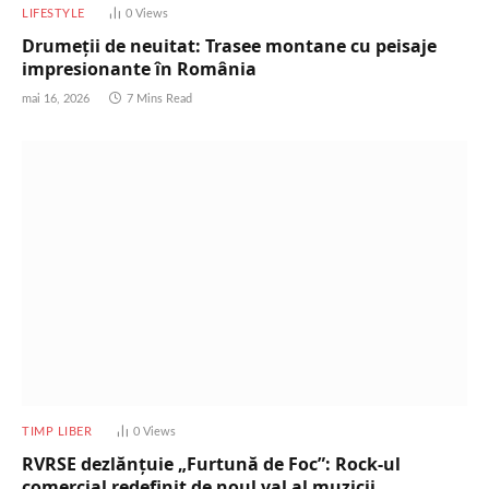
LIFESTYLE
0
Views
Drumeții de neuitat: Trasee montane cu peisaje
impresionante în România
mai 16, 2026
7 Mins Read
TIMP LIBER
0
Views
RVRSE dezlănțuie „Furtună de Foc”: Rock-ul
comercial redefinit de noul val al muzicii