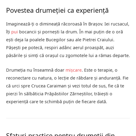
Povestea drumeției ca experiență
Imaginează-ți o dimineață răcoroasă în Brașov. Iei rucsacul,
îți
pui
bocancii și pornești la drum. În mai puțin de o oră
ești deja la poalele Bucegilor sau ale Pietrei Craiului.
Pășești pe potecă, respiri adânc aerul proaspăt, auzi
păsările și simți că orașul cu zgomotele lui a rămas departe.
Drumeția nu înseamnă doar
mișcare
. Este o terapie, o
reconectare cu natura, o lecție de răbdare și anduranță. Fie
că urci spre Crucea Caraiman și vezi totul de sus, fie că te
pierzi în sălbăticia Prăpăstiilor Zărneștilor, trăiești o
experiență care te schimbă puțin de fiecare dată.
Sfaturi practice pentru drumeții din