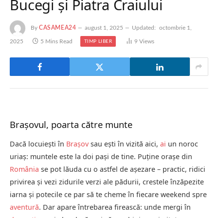
Bucegi și Piatra Craiului
By
CASAMEA24
august 1, 2025
Updated:
octombrie 1,
2025
5 Mins Read
9
Views
TIMP LIBER
Brașovul, poarta către munte
Dacă locuiești în
Brașov
sau ești în vizită aici,
ai
un noroc
uriaș: muntele este la doi pași de tine. Puține orașe din
România
se pot lăuda cu o astfel de așezare – practic, ridici
privirea și vezi zidurile verzi ale pădurii, crestele înzăpezite
iarna și potecile ce par să te cheme în fiecare weekend spre
aventură
. Dar apare întrebarea firească: unde mergi în