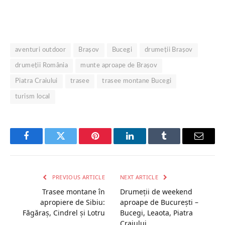
aventuri outdoor
Brașov
Bucegi
drumeții Brașov
drumeții România
munte aproape de Brașov
Piatra Craiului
trasee
trasee montane Bucegi
turism local
Facebook
Twitter
Pinterest
LinkedIn
Tumblr
Email
PREVIOUS ARTICLE
NEXT ARTICLE
Trasee montane în
Drumeții de weekend
apropiere de Sibiu:
aproape de București –
Făgăraș, Cindrel și Lotru
Bucegi, Leaota, Piatra
Craiului