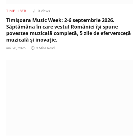
TIMP LIBER
0
Views
Timișoara Music Week: 2-6 septembrie 2026.
Săptămâna în care vestul României își spune
povestea muzicală completă, 5 zile de eferversceță
muzicală și inovație.
mai 20, 2026
3 Mins Read