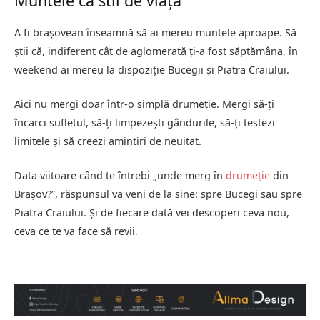
Muntele ca stil de viață
A fi brașovean înseamnă să ai mereu muntele aproape. Să
știi că, indiferent cât de aglomerată ți-a fost săptămâna, în
weekend ai mereu la dispoziție Bucegii și Piatra Craiului.
Aici nu mergi doar într-o simplă drumeție. Mergi să-ți
încarci sufletul, să-ți limpezești gândurile, să-ți testezi
limitele și să creezi amintiri de neuitat.
Data viitoare când te întrebi „unde merg în
drumeție
din
Brașov?”, răspunsul va veni de la sine: spre Bucegi sau spre
Piatra Craiului. Și de fiecare dată vei descoperi ceva nou,
ceva ce te va face să revii
.