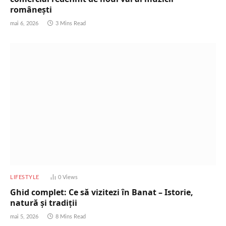
românești
mai 6, 2026
3 Mins Read
LIFESTYLE
0
Views
Ghid complet: Ce să vizitezi în Banat – Istorie,
natură și tradiții
mai 5, 2026
8 Mins Read