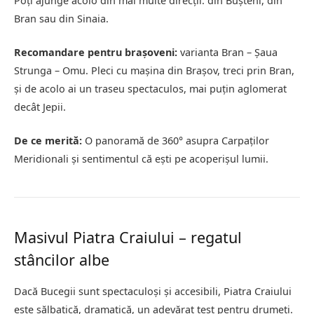
Poți ajunge acolo din mai multe direcții: din Bușteni, din
Bran sau din Sinaia.
Recomandare pentru brașoveni:
varianta Bran – Șaua
Strunga – Omu. Pleci cu mașina din Brașov, treci prin Bran,
și de acolo ai un traseu spectaculos, mai puțin aglomerat
decât Jepii.
De ce merită:
O panoramă de 360° asupra Carpaților
Meridionali și sentimentul că ești pe acoperișul lumii.
Masivul Piatra Craiului – regatul
stâncilor albe
Dacă Bucegii sunt spectaculoși și accesibili, Piatra Craiului
este sălbatică, dramatică, un adevărat test pentru drumeți.