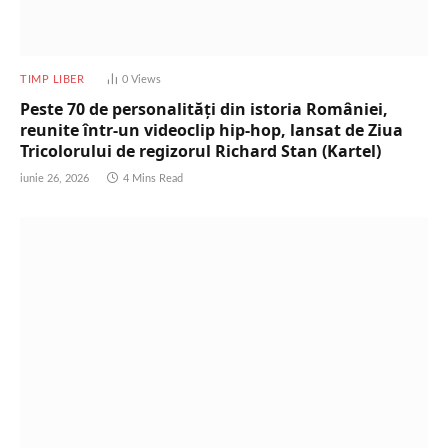
TIMP LIBER
0
Views
Peste 70 de personalități din istoria României,
reunite într-un videoclip hip-hop, lansat de Ziua
Tricolorului de regizorul Richard Stan (Kartel)
iunie 26, 2026
4 Mins Read