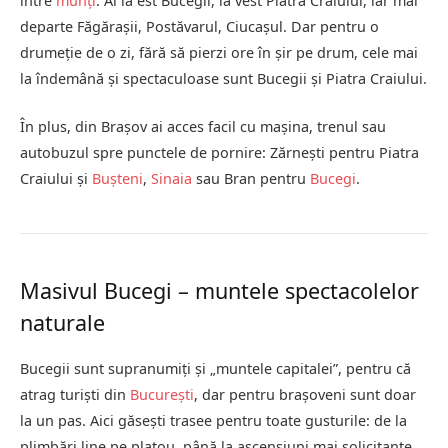
între
munți
. Ai la est Bucegii, la vest Piatra Craiului, iar mai
departe Făgărașii, Postăvarul, Ciucașul. Dar pentru o
drumeție de o zi, fără să pierzi ore în șir pe drum, cele mai
la îndemână și spectaculoase sunt Bucegii și Piatra Craiului.
În plus, din Brașov ai acces facil cu mașina, trenul sau
autobuzul spre punctele de pornire: Zărnești pentru Piatra
Craiului și
Bușteni
,
Sinaia
sau Bran pentru
Bucegi
.
Masivul Bucegi – muntele spectacolelor
naturale
Bucegii sunt supranumiți și „muntele capitalei”, pentru că
atrag turiști din
București
, dar pentru brașoveni sunt doar
la un pas. Aici găsești trasee pentru toate gusturile: de la
plimbări line pe platou, până la ascensiuni mai solicitante.