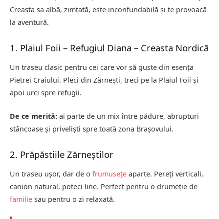
Creasta sa albă, zimțată, este inconfundabilă și te provoacă
la aventură.
1. Plaiul Foii – Refugiul Diana – Creasta Nordică
Un traseu clasic pentru cei care vor să guste din esența
Pietrei Craiului. Pleci din Zărnești, treci pe la Plaiul Foii și
apoi urci spre refugii.
De ce merită:
ai parte de un mix între pădure, abrupturi
stâncoase și priveliști spre toată zona Brașovului.
2. Prăpăstiile Zărneștilor
Un traseu ușor, dar de o
frumusețe
aparte. Pereți verticali,
canion natural, poteci line. Perfect pentru o drumeție de
familie
sau pentru o zi relaxată.