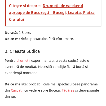
Citește și despre:
Drumeții de weekend
aproape de București – Bucegi, Leaota, Piatra
Craiului
Durată:
2-3 ore.
De ce merită:
spectaculos fără efort mare.
3. Creasta Sudică
Pentru
drumeții
experimentați, creasta sudică este o
aventură de neuitat. Necesită condiție fizică bună și
experiență montană.
De ce merită:
probabil cele mai spectaculoase panorame
din
Carpați
, cu vedere spre Bucegi,
Făgăraș
și depresiunile
din jur.