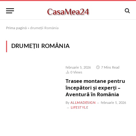
Prima pagină
»
drumeții România
DRUMEȚII ROMÂNIA
februarie 5, 2026
7 Mins Read
0
Views
Trasee montane pentru
începători și experți –
Aventură în România
By
ALLMADESIGN
februarie 5, 2026
LIFESTYLE