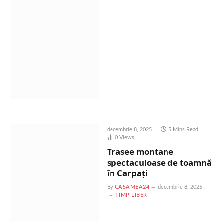
decembrie 8, 2025
5 Mins Read
0
Views
Trasee montane
spectaculoase de toamnă
în Carpați
By
CASAMEA24
decembrie 8, 2025
TIMP LIBER