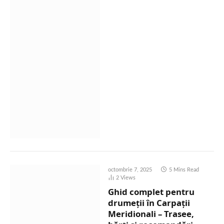
octombrie 7, 2025
5 Mins Read
2
Views
Ghid complet pentru
drumeții în Carpații
Meridionali – Trasee,