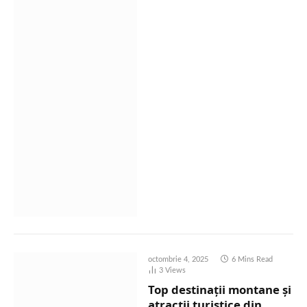
octombrie 4, 2025
6 Mins Read
3
Views
Top destinații montane și
atracții turistice din