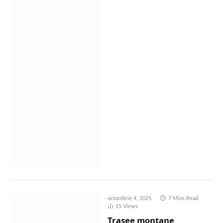
octombrie 4, 2025
7 Mins Read
15
Views
Trasee montane