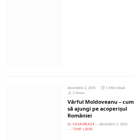
decembrie 2, 2025
5 Mins Read
2
Views
Vârful Moldoveanu – cum
să ajungi pe acoperișul
României
By
CASAMEA24
decembrie 2, 2025
TIMP LIBER