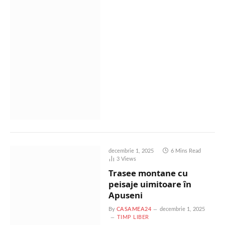
decembrie 1, 2025
6 Mins Read
3
Views
Trasee montane cu
peisaje uimitoare în
Apuseni
By
CASAMEA24
decembrie 1, 2025
TIMP LIBER