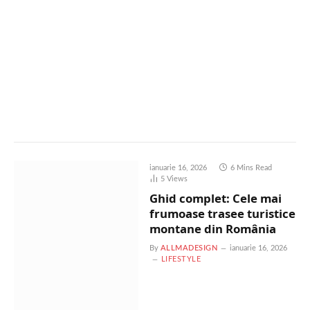
ianuarie 16, 2026
6 Mins Read
5
Views
Ghid complet: Cele mai
frumoase trasee turistice
montane din România
By
ALLMADESIGN
ianuarie 16, 2026
LIFESTYLE