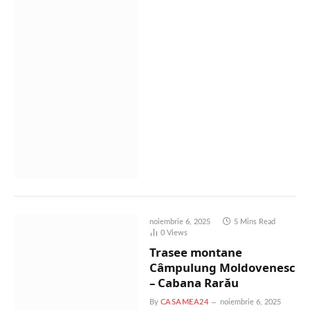
noiembrie 6, 2025
5 Mins Read
0
Views
Trasee montane
Câmpulung Moldovenesc
– Cabana Rarău
By
CASAMEA24
noiembrie 6, 2025