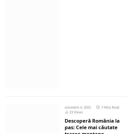
octombrie 4, 2025
7 Mins Read
23
Views
Descoperă România la
pas: Cele mai căutate
trasee montane