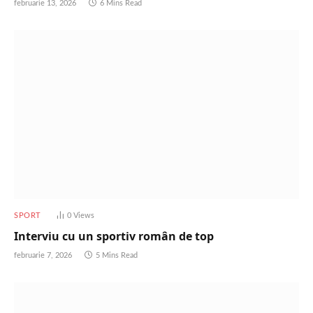
februarie 13, 2026
6 Mins Read
SPORT
0
Views
Interviu cu un sportiv român de top
februarie 7, 2026
5 Mins Read