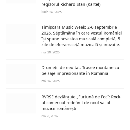
regizorul Richard Stan (Kartel)
iunie 26, 2026
Timișoara Music Week: 2-6 septembrie
2026. Săptămâna în care vestul României
își spune povestea muzicală completă, 5
zile de eferversceță muzicală și inovație.
mai 20, 2026
Drumeții de neuitat: Trasee montane cu
peisaje impresionante în România
mai 16, 2026
RVRSE dezlănțuie „Furtună de Foc”: Rock-
ul comercial redefinit de noul val al
muzicii românești
mai 6, 2026