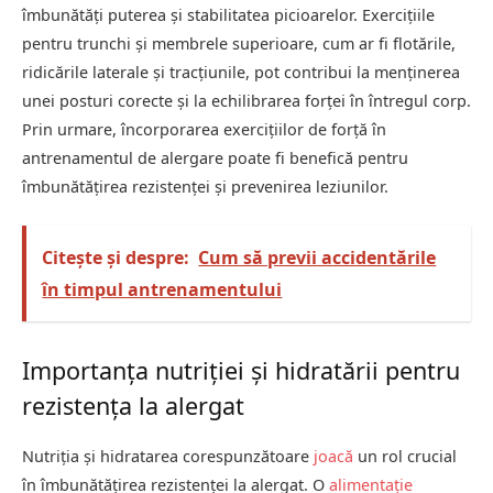
îmbunătăți puterea și stabilitatea picioarelor. Exercițiile
pentru trunchi și membrele superioare, cum ar fi flotările,
ridicările laterale și tracțiunile, pot contribui la menținerea
unei posturi corecte și la echilibrarea forței în întregul corp.
Prin urmare, încorporarea exercițiilor de forță în
antrenamentul de alergare poate fi benefică pentru
îmbunătățirea rezistenței și prevenirea leziunilor.
Citește și despre:
Cum să previi accidentările
în timpul antrenamentului
Importanța nutriției și hidratării pentru
rezistența la alergat
Nutriția și hidratarea corespunzătoare
joacă
un rol crucial
în îmbunătățirea rezistenței la alergat. O
alimentație