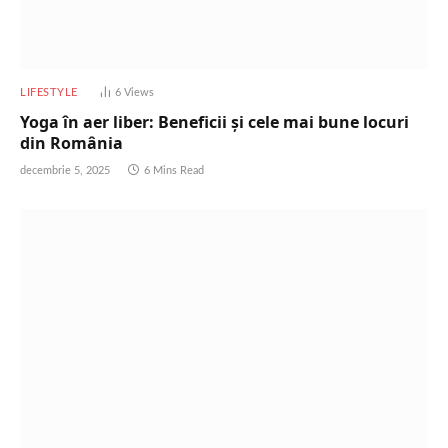
LIFESTYLE
6
Views
Yoga în aer liber: Beneficii și cele mai bune locuri
din România
decembrie 5, 2025
6 Mins Read