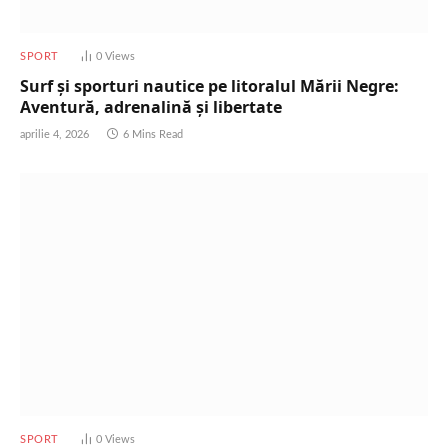
SPORT
0
Views
Surf și sporturi nautice pe litoralul Mării Negre:
Aventură, adrenalină și libertate
aprilie 4, 2026
6 Mins Read
SPORT
0
Views