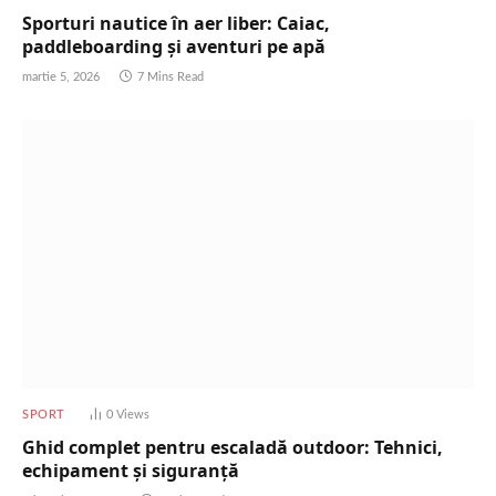
Sporturi nautice în aer liber: Caiac,
paddleboarding și aventuri pe apă
martie 5, 2026
7 Mins Read
SPORT
0
Views
Ghid complet pentru escaladă outdoor: Tehnici,
echipament și siguranță