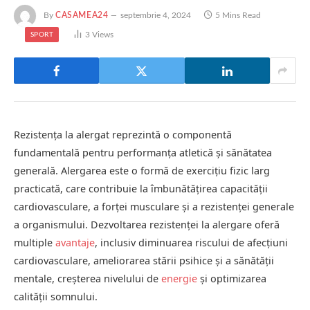
By
CASAMEA24
septembrie 4, 2024
5 Mins Read
3
Views
SPORT
Rezistența la alergat reprezintă o componentă
fundamentală pentru performanța atletică și sănătatea
generală. Alergarea este o formă de exercițiu fizic larg
practicată, care contribuie la îmbunătățirea capacității
cardiovasculare, a forței musculare și a rezistenței generale
a organismului. Dezvoltarea rezistenței la alergare oferă
multiple
avantaje
, inclusiv diminuarea riscului de afecțiuni
cardiovasculare, ameliorarea stării psihice și a sănătății
mentale, creșterea nivelului de
energie
și optimizarea
calității somnului.