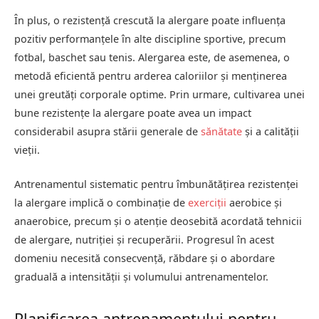
În plus, o rezistență crescută la alergare poate influența
pozitiv performanțele în alte discipline sportive, precum
fotbal, baschet sau tenis. Alergarea este, de asemenea, o
metodă eficientă pentru arderea caloriilor și menținerea
unei greutăți corporale optime. Prin urmare, cultivarea unei
bune rezistențe la alergare poate avea un impact
considerabil asupra stării generale de
sănătate
și a calității
vieții.
Antrenamentul sistematic pentru îmbunătățirea rezistenței
la alergare implică o combinație de
exerciții
aerobice și
anaerobice, precum și o atenție deosebită acordată tehnicii
de alergare, nutriției și recuperării. Progresul în acest
domeniu necesită consecvență, răbdare și o abordare
graduală a intensității și volumului antrenamentelor.
Planificarea antrenamentului pentru