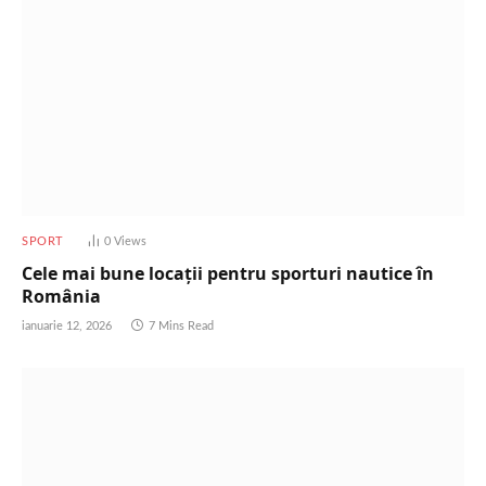
SPORT
0
Views
Cele mai bune locații pentru sporturi nautice în
România
ianuarie 12, 2026
7 Mins Read