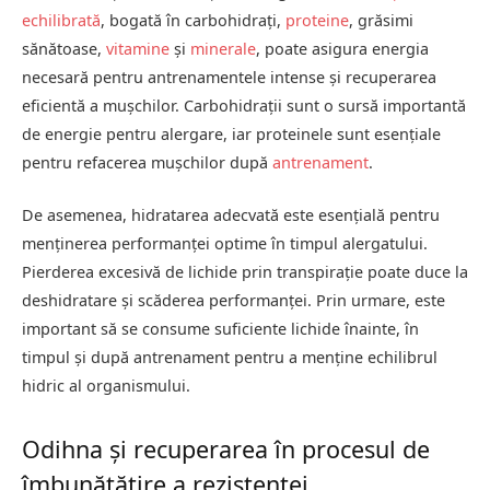
echilibrată
, bogată în carbohidrați,
proteine
, grăsimi
sănătoase,
vitamine
și
minerale
, poate asigura energia
necesară pentru antrenamentele intense și recuperarea
eficientă a mușchilor. Carbohidrații sunt o sursă importantă
de energie pentru alergare, iar proteinele sunt esențiale
pentru refacerea mușchilor după
antrenament
.
De asemenea, hidratarea adecvată este esențială pentru
menținerea performanței optime în timpul alergatului.
Pierderea excesivă de lichide prin transpirație poate duce la
deshidratare și scăderea performanței. Prin urmare, este
important să se consume suficiente lichide înainte, în
timpul și după antrenament pentru a menține echilibrul
hidric al organismului.
Odihna și recuperarea în procesul de
îmbunătățire a rezistenței