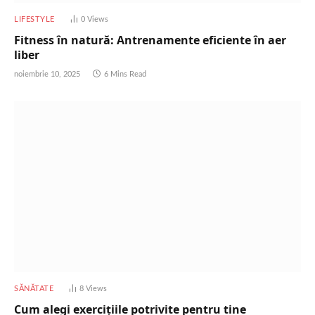
LIFESTYLE
0
Views
Fitness în natură: Antrenamente eficiente în aer
liber
noiembrie 10, 2025
6 Mins Read
SĂNĂTATE
8
Views
Cum alegi exercițiile potrivite pentru tine