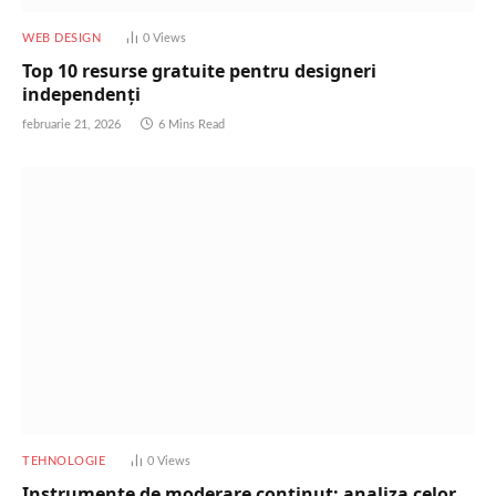
WEB DESIGN
0
Views
Top 10 resurse gratuite pentru designeri
independenți
februarie 21, 2026
6 Mins Read
TEHNOLOGIE
0
Views
Instrumente de moderare conținut: analiza celor