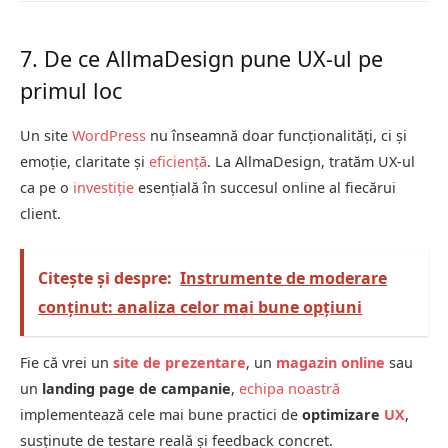
7. De ce AllmaDesign pune UX-ul pe
primul loc
Un site
WordPress
nu înseamnă doar funcționalități, ci și
emoție, claritate și
eficiență
. La AllmaDesign, tratăm UX-ul
ca pe o
investiție
esențială în succesul online al fiecărui
client.
Citește și despre:
Instrumente de moderare
conținut: analiza celor mai bune opțiuni
Fie că vrei un
site de prezentare
, un
magazin online
sau
un
landing page de campanie
,
echipa noastră
implementează cele mai bune practici de
optimizare
UX
,
susținute de testare reală și feedback concret.