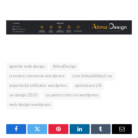
agentie web design
AllmaDesign
creștere conversie wordpress
cum îmbunătățești ux
experiență utilizator wordpress
optimizare UX
ux design 2025
ux pentru site-uri wordpress
web design wordpress
Facebook
Twitter
Pinterest
LinkedIn
Tumblr
Email