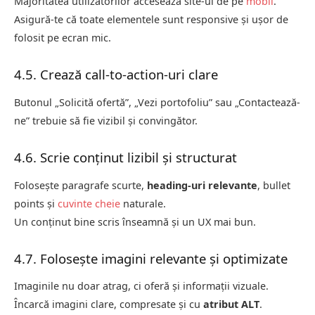
Majoritatea utilizatorilor accesează site-ul de pe
mobil
.
Asigură-te că toate elementele sunt responsive și ușor de
folosit pe ecran mic.
4.5. Crează call-to-action-uri clare
Butonul „Solicită ofertă”, „Vezi portofoliu” sau „Contactează-
ne” trebuie să fie vizibil și convingător.
4.6. Scrie conținut lizibil și structurat
Folosește paragrafe scurte,
heading-uri relevante
, bullet
points și
cuvinte cheie
naturale.
Un conținut bine scris înseamnă și un UX mai bun.
4.7. Folosește imagini relevante și optimizate
Imaginile nu doar atrag, ci oferă și informații vizuale.
Încarcă imagini clare, compresate și cu
atribut ALT
.