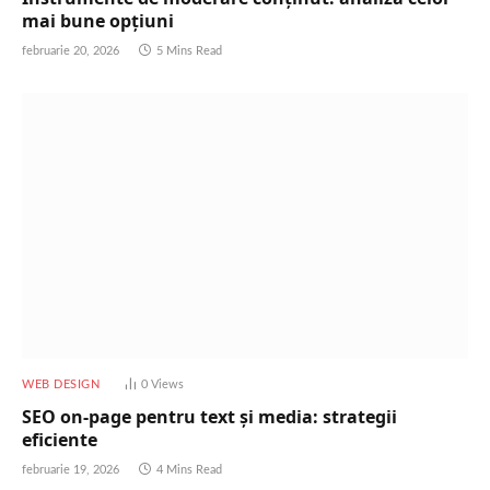
mai bune opțiuni
februarie 20, 2026
5 Mins Read
WEB DESIGN
0
Views
SEO on-page pentru text și media: strategii
eficiente
februarie 19, 2026
4 Mins Read