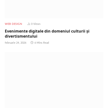
WEB DESIGN
0
Views
Evenimente digitale din domeniul culturii și
divertismentului
februarie 24, 2026
6 Mins Read