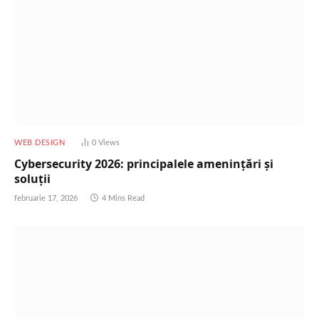
WEB DESIGN
0
Views
Cybersecurity 2026: principalele amenințări și
soluții
februarie 17, 2026
4 Mins Read