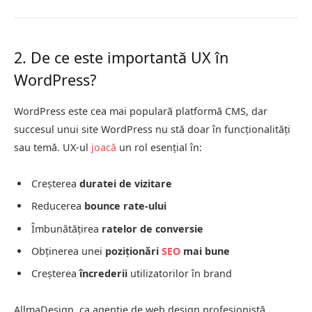
2. De ce este importantă UX în
WordPress?
WordPress este cea mai populară platformă CMS, dar
succesul unui site WordPress nu stă doar în funcționalități
sau temă. UX-ul
joacă
un rol esențial în:
Creșterea
duratei de vizitare
Reducerea
bounce rate-ului
Îmbunătățirea
ratelor de conversie
Obținerea unei
poziționări
SEO
mai bune
Creșterea
încrederii
utilizatorilor în brand
AllmaDesign, ca agenție de web design profesionistă,