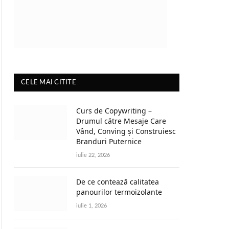
CELE MAI CITITE
Curs de Copywriting –
Drumul către Mesaje Care
Vând, Conving și Construiesc
Branduri Puternice
iulie 22, 2026
De ce contează calitatea
panourilor termoizolante
iulie 1, 2026