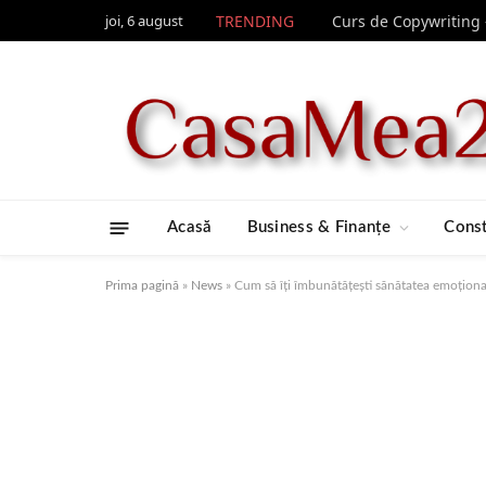
joi, 6 august
TRENDING
Acasă
Business & Finanțe
Const
Prima pagină
»
News
»
Cum să îți îmbunătățești sănătatea emoțională