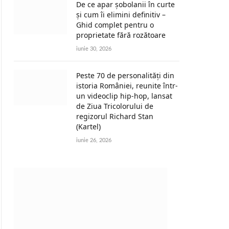
De ce apar șobolanii în curte
și cum îi elimini definitiv –
Ghid complet pentru o
proprietate fără rozătoare
iunie 30, 2026
Peste 70 de personalități din
istoria României, reunite într-
un videoclip hip-hop, lansat
de Ziua Tricolorului de
regizorul Richard Stan
(Kartel)
iunie 26, 2026