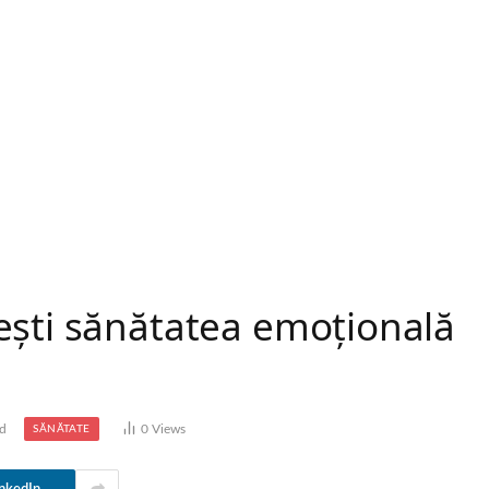
ești sănătatea emoțională
e
ad
0
Views
SĂNĂTATE