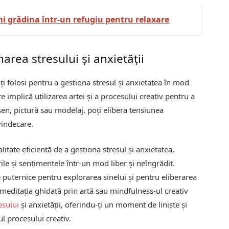
mi grădina într-un refugiu pentru relaxare
area stresului și anxietății
ți folosi pentru a gestiona stresul și anxietatea în mod
re implică utilizarea artei și a procesului creativ pentru a
sen, pictură sau modelaj, poți elibera tensiunea
vindecare.
itate eficientă de a gestiona stresul și anxietatea,
ile și sentimentele într-un mod liber și neîngrădit.
 puternice pentru explorarea sinelui și pentru eliberarea
m meditația ghidată prin artă sau mindfulness-ul creativ
esului
și anxietății, oferindu-ți un moment de liniște și
l procesului creativ.