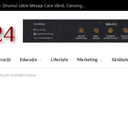
Curs de Copywriting – Drumul către Mesaje Care Vând, Conving și Construiesc Branduri Puternice
rucții
Educație
Lifestyle
Marketing
Sănătat
 prin activități creative