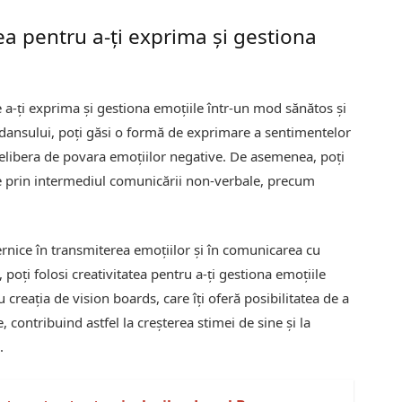
tea pentru a-ți exprima și gestiona
e a-ți exprima și gestiona emoțiile într-un mod sănătos și
u dansului, poți găsi o formă de exprimare a sentimentelor
te elibera de povara emoțiilor negative. De asemenea, poți
ile prin intermediul comunicării non-verbale, precum
rnice în transmiterea emoțiilor și în comunicarea cu
, poți folosi creativitatea pentru a-ți gestiona emoțiile
 creația de vision boards, care îți oferă posibilitatea de a
re, contribuind astfel la creșterea stimei de sine și la
.