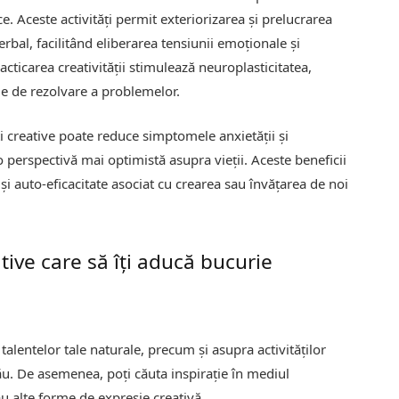
. Aceste activități permit exteriorizarea și prelucrarea
bal, facilitând eliberarea tensiunii emoționale și
ticarea creativității stimulează neuroplasticitatea,
ile de rezolvare a problemelor.
ăți creative poate reduce simptomele anxietății și
 perspectivă mai optimistă asupra vieții. Aceste beneficii
și auto-eficacitate asociat cu crearea sau învățarea de noi
tive care să îți aducă bucurie
 talentelor tale naturale, precum și asupra activităților
 tău. De asemenea, poți căuta inspirație în mediul
u alte forme de expresie creativă.