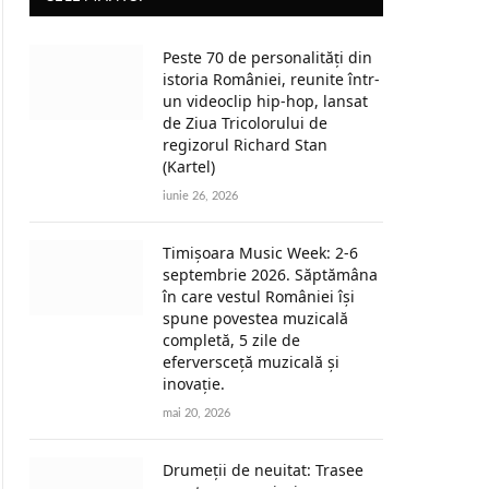
Peste 70 de personalități din
istoria României, reunite într-
un videoclip hip-hop, lansat
de Ziua Tricolorului de
regizorul Richard Stan
(Kartel)
iunie 26, 2026
Timișoara Music Week: 2-6
septembrie 2026. Săptămâna
în care vestul României își
spune povestea muzicală
completă, 5 zile de
eferversceță muzicală și
inovație.
mai 20, 2026
Drumeții de neuitat: Trasee