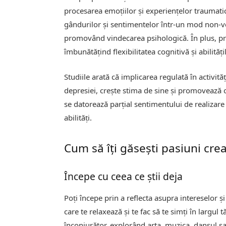
procesarea emoțiilor și experiențelor traumatice
gândurilor și sentimentelor într-un mod non-ver
promovând vindecarea psihologică. În plus, prac
îmbunătățind flexibilitatea cognitivă și abilităț
Studiile arată că implicarea regulată în activit
depresiei, crește stima de sine și promovează o
se datorează parțial sentimentului de realizare 
abilități.
Cum să îți găsești pasiuni crea
Începe cu ceea ce știi deja
Poți începe prin a reflecta asupra intereselor și
care te relaxează și te fac să te simți în largul
înconjurător, explorând arta, muzica, dansul sa