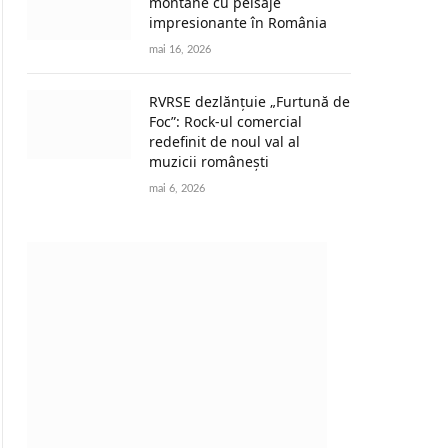
montane cu peisaje
impresionante în România
mai 16, 2026
RVRSE dezlănțuie „Furtună de
Foc”: Rock-ul comercial
redefinit de noul val al
muzicii românești
mai 6, 2026