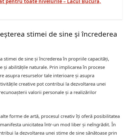
t pentru toate nivelurile – Lacul Bucura,
creșterea stimei de sine și încrederea
ea stimei de sine și încrederea în propriile capacități,
 și abilitățile naturale. Prin implicarea în procese
re asupra resurselor tale interioare și asupra
ivitățile creative pot contribui la dezvoltarea unei
recunoașterii valorii personale și a realizărilor
alte forme de artă, procesul creativ îți oferă posibilitatea
i manifesta unicitatea într-un mod liber și neîngrădit. În
contribui la dezvoltarea unei stime de sine sănătoase prin