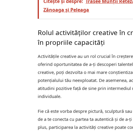
Citește și despre:
Trasee Munții Reteza
Zănoaga și Peleaga
Rolul activităților creative în 
în propriile capacități
Activitățile creative au un rol crucial în creșter
oferind oportunitatea de a-ți descoperi talentele
creative, poți dezvolta o mai mare conștientiza
potențialului tău neexploatat. De asemenea, act
atitudini pozitive față de sine prin intermediul 
individuale.
Fie că este vorba despre pictură, sculptură sau 
de a te conecta cu partea ta autentică și de a-ț
plus, participarea la activități creative poate 