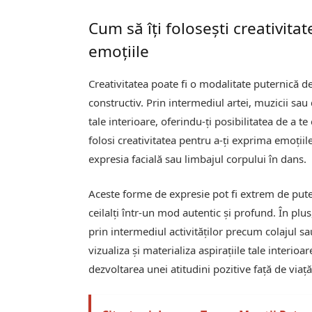
Cum să îți folosești creativita
emoțiile
Creativitatea poate fi o modalitate puternică d
constructiv. Prin intermediul artei, muzicii sa
tale interioare, oferindu-ți posibilitatea de a 
folosi creativitatea pentru a-ți exprima emoți
expresia facială sau limbajul corpului în dans.
Aceste forme de expresie pot fi extrem de pute
ceilalți într-un mod autentic și profund. În plus
prin intermediul activităților precum colajul sau
vizualiza și materializa aspirațiile tale interioa
dezvoltarea unei atitudini pozitive față de viață