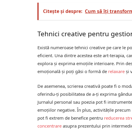
Citește și despre:
Cum să îți transfor
Tehnici creative pentru gestion
Există numeroase tehnici creative pe care le po
eficient. Una dintre acestea este art-terapia, ca
explora și exprima emoțiile interioare. Prin de
emoțională și poți găsi o formă de
relaxare
și 
De asemenea, scrierea creativă poate fi o modal
oferindu-ți posibilitatea de a-ți exprima gândur
Jurnalul personal sau poezia pot fi instrumente
emoțiilor negative. În plus, activitățile precu
pot fi extrem de benefice pentru
reducerea str
concentrare
asupra prezentului prin intermediu