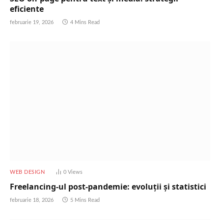
eficiente
februarie 19, 2026
4 Mins Read
WEB DESIGN
0
Views
Freelancing-ul post-pandemie: evoluții și statistici
februarie 18, 2026
5 Mins Read