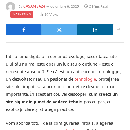
By
CASAMEA24
octombrie 8, 2025
5 Mins Read
19
Views
MARKETING
Într-o lume digitală în continuă evoluție, securitatea site-
ului tău nu mai este doar un lux sau o opțiune – este o
necesitate absolută. Fie că ești un antreprenor, un blogger,
un dezvoltator sau un pasionat de
tehnologie
, protejarea
site-ului împotriva atacurilor cibernetice devine tot mai
importantă. În acest articol, vei descoperi
cum creezi un
site sigur din punct de vedere tehnic
, pas cu pas, cu
explicații clare și strategii practice.
Vom aborda totul, de la configurarea inițială, alegerea