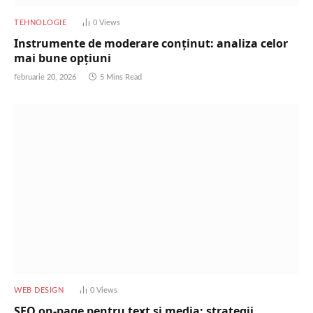
TEHNOLOGIE
0
Views
Instrumente de moderare conținut: analiza celor
mai bune opțiuni
februarie 20, 2026
5 Mins Read
WEB DESIGN
0
Views
SEO on-page pentru text și media: strategii