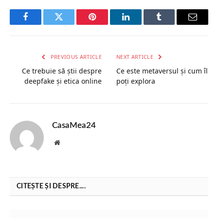
Facebook
Twitter
Pinterest
LinkedIn
Tumblr
Email
PREVIOUS ARTICLE
NEXT ARTICLE
Ce trebuie să știi despre
Ce este metaversul și cum îl
deepfake și etica online
poți explora
CasaMea24
Website
CITEȘTE ȘI DESPRE....