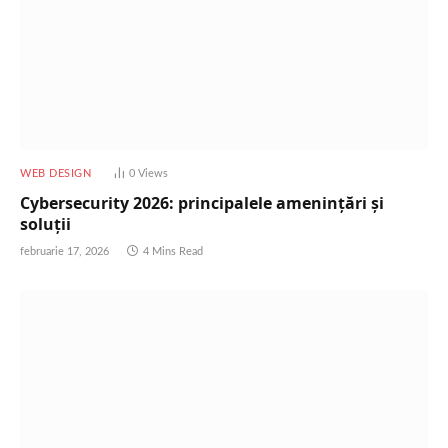
WEB DESIGN
0
Views
Cybersecurity 2026: principalele amenințări și
soluții
februarie 17, 2026
4 Mins Read