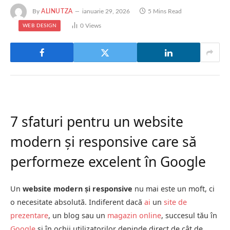
By
ALINUTZA
ianuarie 29, 2026
5 Mins Read
0
Views
WEB DESIGN
7 sfaturi pentru un website
modern și responsive care să
performeze excelent în Google
Un
website modern și responsive
nu mai este un moft, ci
o necesitate absolută. Indiferent dacă
ai
un
site de
prezentare
, un blog sau un
magazin online
, succesul tău în
Google
și în ochii utilizatorilor depinde direct de cât de