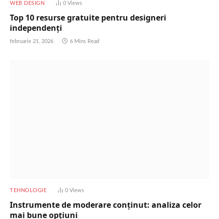
WEB DESIGN
0
Views
Top 10 resurse gratuite pentru designeri
independenți
februarie 21, 2026
6 Mins Read
TEHNOLOGIE
0
Views
Instrumente de moderare conținut: analiza celor
mai bune opțiuni