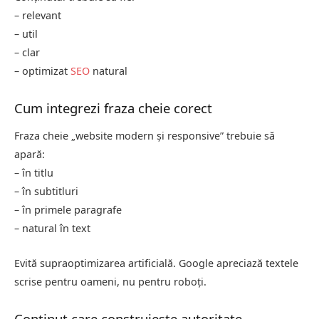
– relevant
– util
– clar
– optimizat
SEO
natural
Cum integrezi fraza cheie corect
Fraza cheie „website modern și responsive” trebuie să
apară:
– în titlu
– în subtitluri
– în primele paragrafe
– natural în text
Evită supraoptimizarea artificială. Google apreciază textele
scrise pentru oameni, nu pentru roboți.
Conținut care construiește autoritate