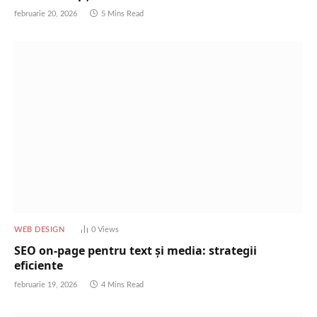
februarie 20, 2026
5 Mins Read
WEB DESIGN
0
Views
SEO on-page pentru text și media: strategii
eficiente
februarie 19, 2026
4 Mins Read