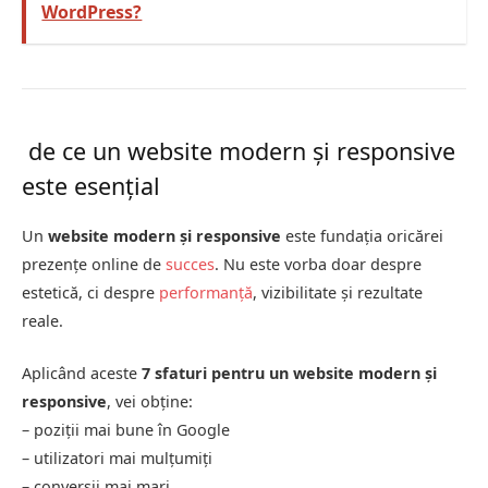
WordPress?
de ce un website modern și responsive
este esențial
Un
website modern și responsive
este fundația oricărei
prezențe online de
succes
. Nu este vorba doar despre
estetică, ci despre
performanță
, vizibilitate și rezultate
reale.
Aplicând aceste
7 sfaturi pentru un website modern și
responsive
, vei obține:
– poziții mai bune în Google
– utilizatori mai mulțumiți
– conversii mai mari