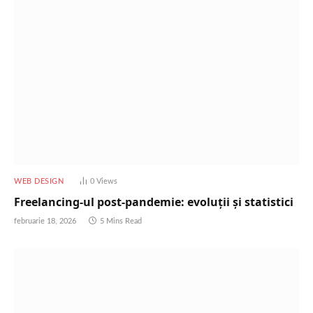
WEB DESIGN
0
Views
Freelancing-ul post-pandemie: evoluții și statistici
februarie 18, 2026
5 Mins Read