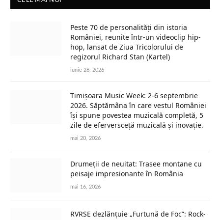
CELE MAI NOI
Peste 70 de personalități din istoria
României, reunite într-un videoclip hip-
hop, lansat de Ziua Tricolorului de
regizorul Richard Stan (Kartel)
iunie 26, 2026
Timișoara Music Week: 2-6 septembrie
2026. Săptămâna în care vestul României
își spune povestea muzicală completă, 5
zile de eferversceță muzicală și inovație.
mai 20, 2026
Drumeții de neuitat: Trasee montane cu
peisaje impresionante în România
mai 16, 2026
RVRSE dezlănțuie „Furtună de Foc”: Rock-