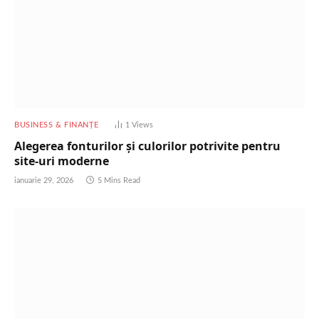
BUSINESS & FINANȚE
1
Views
Alegerea fonturilor și culorilor potrivite pentru
site-uri moderne
ianuarie 29, 2026
5 Mins Read