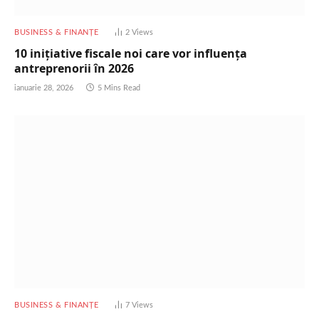
BUSINESS & FINANȚE
2
Views
10 inițiative fiscale noi care vor influența
antreprenorii în 2026
ianuarie 28, 2026
5 Mins Read
BUSINESS & FINANȚE
7
Views