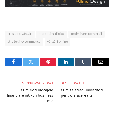
creștere vânzări
marketing digital
optimizare conversii
strategii e-commerce
vânzări online
Facebook
Twitter
Pinterest
LinkedIn
Tumblr
Email
PREVIOUS ARTICLE
NEXT ARTICLE
Cum eviți blocajele
Cum să atragi investitori
financiare într-un business
pentru afacerea ta
mic