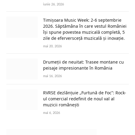
iunie 26, 2026
Timișoara Music Week: 2-6 septembrie
2026. Săptămâna în care vestul României
își spune povestea muzicală completă, 5
zile de eferversceță muzicală și inovație.
mai 20, 2026
Drumeții de neuitat: Trasee montane cu
peisaje impresionante în România
mai 16, 2026
RVRSE dezlănțuie „Furtună de Foc”: Rock-
ul comercial redefinit de noul val al
muzicii românești
mai 6, 2026