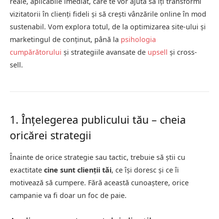
reale, aplicabile imediat, care te vor ajuta să îți transformi
vizitatorii în clienți fideli și să crești vânzările online în mod
sustenabil. Vom explora totul, de la optimizarea site-ului și
marketingul de conținut, până la
psihologia
cumpărătorului
și strategiile avansate de
upsell
și cross-
sell.
1. Înțelegerea publicului tău – cheia
oricărei strategii
Înainte de orice strategie sau tactic, trebuie să știi cu
exactitate
cine sunt clienții tăi
, ce își doresc și ce îi
motivează să cumpere. Fără această cunoaștere, orice
campanie va fi doar un foc de paie.