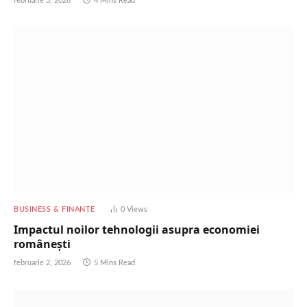
februarie 3, 2026
4 Mins Read
BUSINESS & FINANȚE
0
Views
Impactul noilor tehnologii asupra economiei
românești
februarie 2, 2026
5 Mins Read