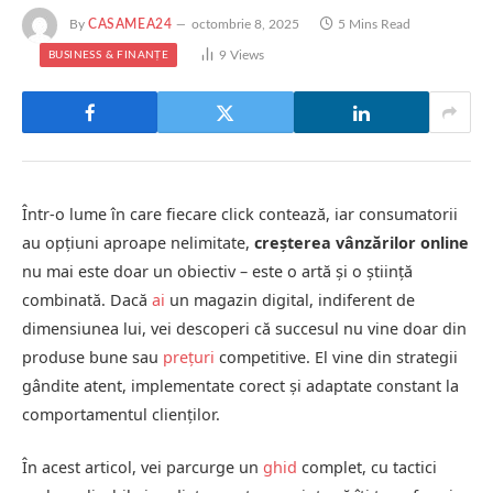
By
CASAMEA24
octombrie 8, 2025
5 Mins Read
9
Views
BUSINESS & FINANȚE
Într-o lume în care fiecare click contează, iar consumatorii
au opțiuni aproape nelimitate,
creșterea vânzărilor online
nu mai este doar un obiectiv – este o artă și o știință
combinată. Dacă
ai
un magazin digital, indiferent de
dimensiunea lui, vei descoperi că succesul nu vine doar din
produse bune sau
prețuri
competitive. El vine din strategii
gândite atent, implementate corect și adaptate constant la
comportamentul clienților.
În acest articol, vei parcurge un
ghid
complet, cu tactici