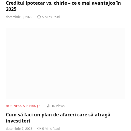
Creditul ipotecar vs. chirie – ce e mai avantajos în
2025
decembrie 8, 2025
5 Mins Read
BUSINESS & FINANȚE
10
Views
Cum să faci un plan de afaceri care să atragă
investitori
decembrie 7, 2025
5 Mins Read