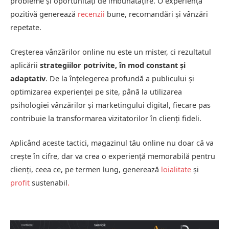
probleme și oportunități de îmbunătățire. O experiență
pozitivă generează
recenzii
bune, recomandări și vânzări
repetate.
Creșterea vânzărilor online nu este un mister, ci rezultatul
aplicării
strategiilor potrivite, în mod constant și
adaptativ
. De la înțelegerea profundă a publicului și
optimizarea experienței pe site, până la utilizarea
psihologiei vânzărilor și marketingului digital, fiecare pas
contribuie la transformarea vizitatorilor în clienți fideli.
Aplicând aceste tactici, magazinul tău online nu doar că va
crește în cifre, dar va crea o experiență memorabilă pentru
clienți, ceea ce, pe termen lung, generează
loialitate
și
profit
sustenabil
.