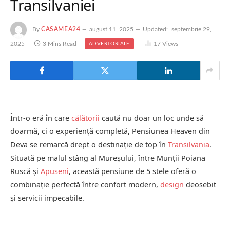
Transilvaniei
By
CASAMEA24
august 11, 2025
Updated:
septembrie 29,
2025
3 Mins Read
17
Views
ADVERTORIALE
Într-o eră în care
călătorii
caută nu doar un loc unde să
doarmă, ci o experiență completă, Pensiunea Heaven din
Deva se remarcă drept o destinație de top în
Transilvania
.
Situată pe malul stâng al Mureșului, între Munții Poiana
Ruscă și
Apuseni
, această pensiune de 5 stele oferă o
combinație perfectă între confort modern,
design
deosebit
și servicii impecabile.