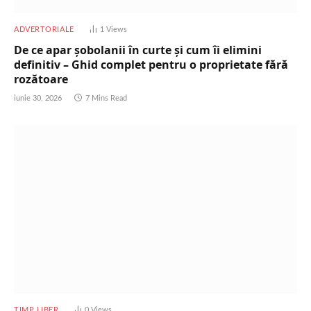
ADVERTORIALE
1
Views
De ce apar șobolanii în curte și cum îi elimini
definitiv – Ghid complet pentru o proprietate fără
rozătoare
iunie 30, 2026
7 Mins Read
TIMP LIBER
0
Views