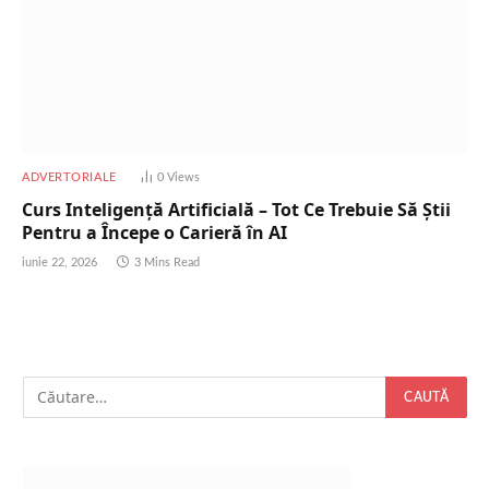
ADVERTORIALE
0
Views
Curs Inteligență Artificială – Tot Ce Trebuie Să Știi
Pentru a Începe o Carieră în AI
iunie 22, 2026
3 Mins Read