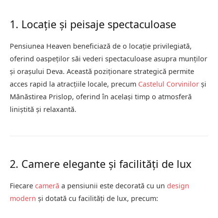
1. Locație și peisaje spectaculoase
Pensiunea Heaven beneficiază de o locație privilegiată,
oferind oaspeților săi vederi spectaculoase asupra munților
și orașului Deva.
Această poziționare strategică permite
acces rapid la atracțiile locale, precum
Castelul Corvinilor
și
Mănăstirea Prislop, oferind în același timp o atmosferă
liniștită și relaxantă.
2. Camere elegante și facilități de lux
Fiecare
cameră
a pensiunii este decorată cu un
design
modern
și dotată cu facilități de lux, precum: