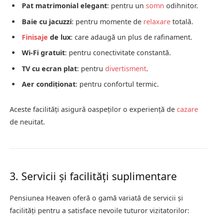
Pat matrimonial elegant
:
pentru un
somn
odihnitor.
Baie cu jacuzzi
:
pentru momente de
relaxare
totală.
Finisaje
de lux
:
care adaugă un plus de rafinament.
Wi-Fi gratuit
:
pentru conectivitate constantă.
TV cu ecran plat
:
pentru
divertisment
.
Aer condiționat
:
pentru confortul termic.
Aceste facilități asigură oaspeților o experiență de
cazare
de neuitat.
3. Servicii și facilități suplimentare
Pensiunea Heaven oferă o gamă variată de servicii și
facilități pentru a satisface nevoile tuturor vizitatorilor: