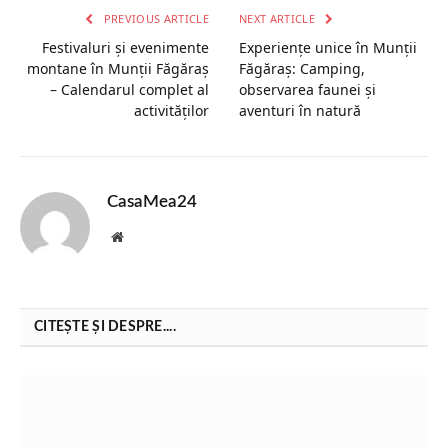
PREVIOUS ARTICLE
NEXT ARTICLE
Festivaluri și evenimente
Experiențe unice în Munții
montane în Munții Făgăraș
Făgăraș: Camping,
– Calendarul complet al
observarea faunei și
activităților
aventuri în natură
CasaMea24
Website
CITEȘTE ȘI DESPRE....