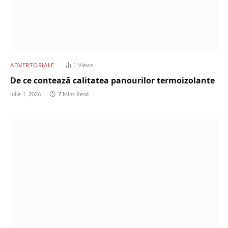
ADVERTORIALE
1
Views
De ce contează calitatea panourilor termoizolante
iulie 1, 2026
7 Mins Read