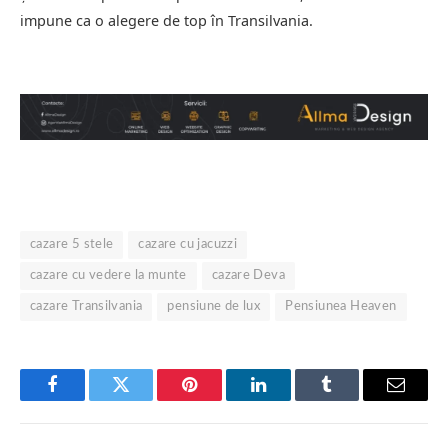
impune ca o alegere de top în Transilvania.
cazare 5 stele
cazare cu jacuzzi
cazare cu vedere la munte
cazare Deva
cazare Transilvania
pensiune de lux
Pensiunea Heaven
Facebook
Twitter
Pinterest
LinkedIn
Tumblr
Email