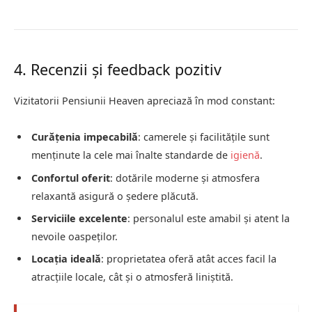
4. Recenzii și feedback pozitiv
Vizitatorii Pensiunii Heaven apreciază în mod constant:
Curățenia impecabilă
:
camerele și facilitățile sunt
menținute la cele mai înalte standarde de
igienă
.
Confortul oferit
:
dotările moderne și atmosfera
relaxantă asigură o ședere plăcută.
Serviciile excelente
:
personalul este amabil și atent la
nevoile oaspeților.
Locația ideală
:
proprietatea oferă atât acces facil la
atracțiile locale, cât și o atmosferă liniștită.