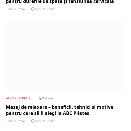
pentru durerile de spate și tensiunea cervicală
iunie 23, 2026
5 Mins Read
ADVERTORIALE
0
Views
Masaj de relaxare – beneficii, tehnici și motive
pentru care să îl alegi la ABC Pilates
iunie 23, 2026
6 Mins Read