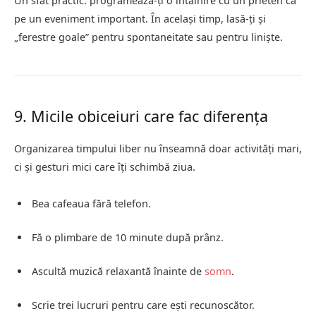
Un sfat practic: programează-ți o întâlnire cu un prieten ca
pe un eveniment important. În același timp, lasă-ți și
„ferestre goale” pentru spontaneitate sau pentru liniște.
9. Micile obiceiuri care fac diferența
Organizarea timpului liber nu înseamnă doar activități mari,
ci și gesturi mici care îți schimbă ziua.
Bea cafeaua fără telefon.
Fă o plimbare de 10 minute după prânz.
Ascultă muzică relaxantă înainte de
somn
.
Scrie trei lucruri pentru care ești recunoscător.