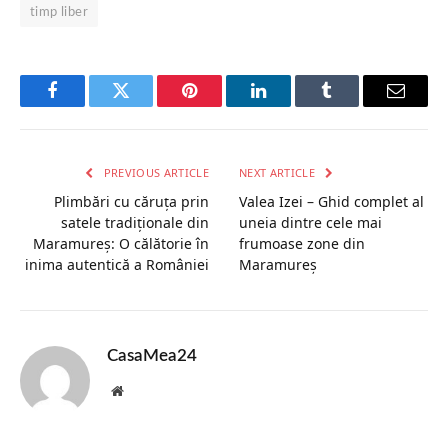
timp liber
Facebook
Twitter
Pinterest
LinkedIn
Tumblr
Email
PREVIOUS ARTICLE
NEXT ARTICLE
Plimbări cu căruța prin
Valea Izei – Ghid complet al
satele tradiționale din
uneia dintre cele mai
Maramureș: O călătorie în
frumoase zone din
inima autentică a României
Maramureș
CasaMea24
Website