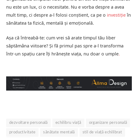
nu este un lux, ci o necesitate. Nu e vorba despre a avea
mult timp, ci despre a-l folosi conștient, ca pe o
investiție
în
sănătatea ta fizică, mentală și emoțională.
Așa că întreabă-te: cum vrei să arate timpul tău liber
săptămâna viitoare? Și fă primul pas spre a-l transforma
într-un spațiu care îți hrănește viața, nu doar o umple
.
dezvoltare personală
echilibru viață
organizare personală
productivitate
sănătate mentală
stil de viață echilibrat