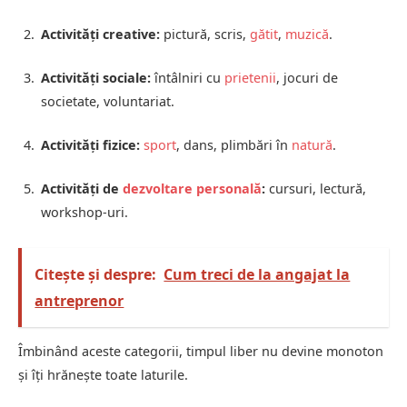
Activități creative:
pictură, scris,
gătit
,
muzică
.
Activități sociale:
întâlniri cu
prietenii
, jocuri de
societate, voluntariat.
Activități fizice:
sport
, dans, plimbări în
natură
.
Activități de
dezvoltare personală
:
cursuri, lectură,
workshop-uri.
Citește și despre:
Cum treci de la angajat la
antreprenor
Îmbinând aceste categorii, timpul liber nu devine monoton
și îți hrănește toate laturile.