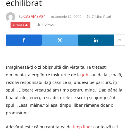
echilibrat
By
CASAMEA24
octombrie 12, 2025
7 Mins Read
3
Views
LIFESTYLE
Imaginează-ți o zi obișnuită din viața ta. Te trezești
dimineața, alergi între task-urile de la
job
sau de la școală,
rezolvi responsabilități casnice și, undeva pe parcurs, îți
spui: „Diseară vreau să am timp pentru mine.” Dar, până la
finalul zilei, energia scade, orele se scurg și ajungi să îți
spui: „Lasă, mâine.” Și așa, timpul liber rămâne doar o
promisiune.
Adevărul este că nu cantitatea de
timp liber
contează cel