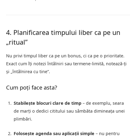
4. Planificarea timpului liber ca pe un
„ritual”
Nu privi timpul liber ca pe un bonus, ci ca pe o prioritate.
Exact cum îți notezi întâlniri sau termene-limită, notează-ți
și „întâlnirea cu tine”.
Cum poți face asta?
Stabilește blocuri clare de timp
– de exemplu, seara
de marți o dedici cititului sau sâmbăta dimineața unei
plimbări.
Folosește agenda sau aplicații simple
– nu pentru