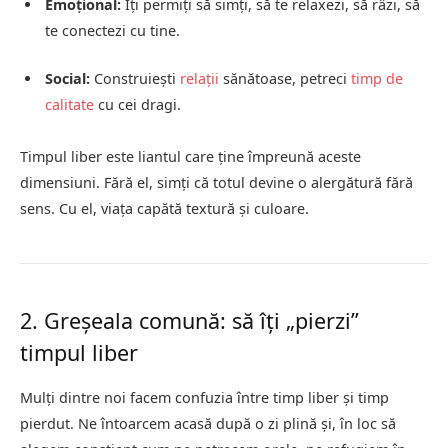
Emoțional:
Îți permiți să simți, să te relaxezi, să râzi, să
te conectezi cu tine.
Social:
Construiești
relații
sănătoase, petreci
timp de
calitate
cu cei dragi.
Timpul liber este liantul care ține împreună aceste
dimensiuni. Fără el, simți că totul devine o alergătură fără
sens. Cu el, viața capătă textură și culoare.
2. Greșeala comună: să îți „pierzi”
timpul liber
Mulți dintre noi facem confuzia între timp liber și timp
pierdut. Ne întoarcem acasă după o zi plină și, în loc să