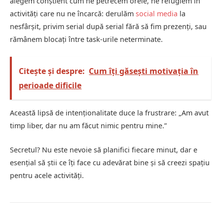
alegem conștient cum ne petrecem orele, ne refugiem în
activități care nu ne încarcă: derulăm
social media
la
nesfârșit, privim serial după serial fără să fim prezenți, sau
rămânem blocați între task-urile neterminate.
Citește și despre:
Cum îți găsești motivația în
perioade dificile
Această lipsă de intenționalitate duce la frustrare: „Am avut
timp liber, dar nu am făcut nimic pentru mine.”
Secretul? Nu este nevoie să planifici fiecare minut, dar e
esențial să știi ce îți face cu adevărat bine și să creezi spațiu
pentru acele activități.