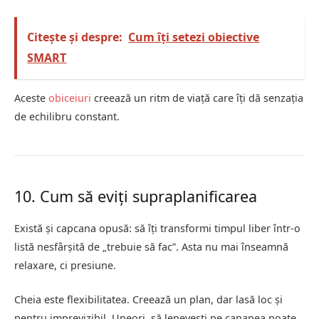
Citește și despre:
Cum îți setezi obiective
SMART
Aceste
obiceiuri
creează un ritm de viață care îți dă senzația
de echilibru constant.
10. Cum să eviți supraplanificarea
Există și capcana opusă: să îți transformi timpul liber într-o
listă nesfârșită de „trebuie să fac”. Asta nu mai înseamnă
relaxare, ci presiune.
Cheia este flexibilitatea. Creează un plan, dar lasă loc și
pentru imprevizibil. Uneori, să lenevești pe canapea poate