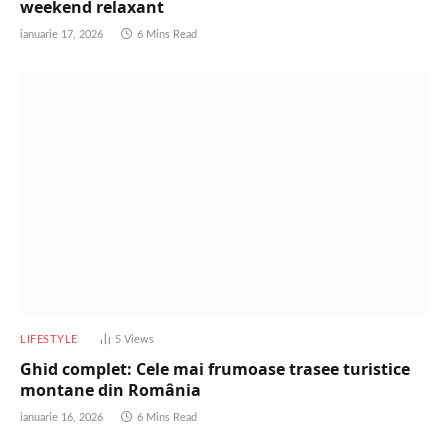
weekend relaxant
ianuarie 17, 2026
6 Mins Read
LIFESTYLE
5
Views
Ghid complet: Cele mai frumoase trasee turistice
montane din România
ianuarie 16, 2026
6 Mins Read