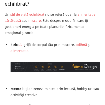
echilibrat?
Un
stil de viață echilibrat
nu se referă doar la
alimentație
sănătoasă
sau
mișcare
. Este despre modul în care îți
gestionezi energia pe toate planurile: fizic, mental,
emoțional și social.
Fizic:
Ai
grijă de corpul tău prin mișcare,
odihnă
și
alimentație
.
Mental:
Îți antrenezi mintea prin lectură, hobby-uri sau
activități creative.