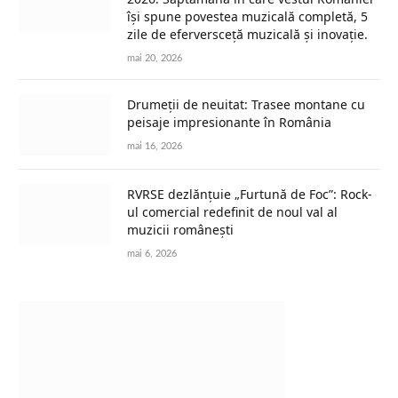
își spune povestea muzicală completă, 5
zile de eferversceță muzicală și inovație.
mai 20, 2026
Drumeții de neuitat: Trasee montane cu
peisaje impresionante în România
mai 16, 2026
RVRSE dezlănțuie „Furtună de Foc”: Rock-
ul comercial redefinit de noul val al
muzicii românești
mai 6, 2026