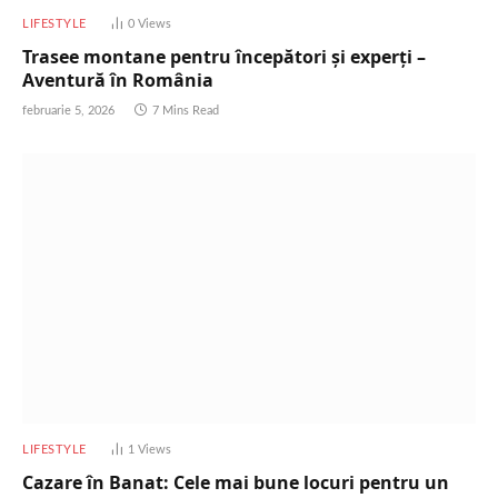
LIFESTYLE
0
Views
Trasee montane pentru începători și experți –
Aventură în România
februarie 5, 2026
7 Mins Read
LIFESTYLE
1
Views
Cazare în Banat: Cele mai bune locuri pentru un