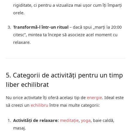
rigiditate, ci pentru a vizualiza mai ușor cum îți împarți
orele.
Transformă-l într-un ritual
– dacă spui „marți la 20:00
citesc”, mintea ta începe să asocieze acel moment cu
relaxare.
5. Categorii de activități pentru un timp
liber echilibrat
Nu orice activitate îți oferă același tip de
energie
. Ideal este
să creezi un
echilibru
între mai multe categorii:
Activități de relaxare:
meditație
,
yoga
, baie caldă,
masaj.