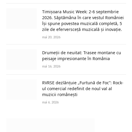
Timișoara Music Week: 2-6 septembrie
2026. Săptămâna în care vestul României
își spune povestea muzicală completă, 5
zile de eferversceță muzicală și inovație.
mai 20, 2026
Drumeții de neuitat: Trasee montane cu
peisaje impresionante în România
mai 16, 2026
RVRSE dezlănțuie „Furtună de Foc”: Rock-
ul comercial redefinit de noul val al
muzicii românești
mai 6, 2026