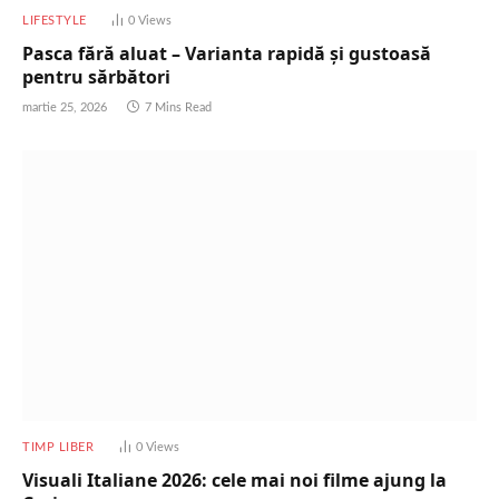
LIFESTYLE
0
Views
Pasca fără aluat – Varianta rapidă și gustoasă
pentru sărbători
martie 25, 2026
7 Mins Read
TIMP LIBER
0
Views
Visuali Italiane 2026: cele mai noi filme ajung la