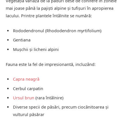
Vegetația variază de la păduri dese de conifere în zonele
mai joase până la pajiști alpine și tufișuri în apropierea
lacului. Printre plantele întâlnite se numără:
Rododendronul (Rhododendron myrtifolium)
Gentiana
Mușchii și licheni alpini
Fauna este la fel de impresionantă, incluzând:
Capra neagră
Cerbul carpatin
Ursul brun
(rara întâlnire)
Diverse specii de păsări, precum ciocănitoarea și
vulturul păsărar