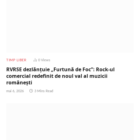
TIMP LIBER
0
Views
RVRSE dezlănțuie „Furtună de Foc”: Rock-ul
comercial redefinit de noul val al muzicii
românești
mai 6, 2026
3 Mins Read