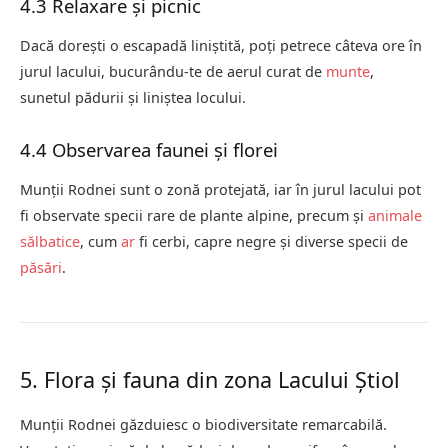
4.3 Relaxare și picnic
Dacă dorești o escapadă liniștită, poți petrece câteva ore în
jurul lacului, bucurându-te de aerul curat de
munte
,
sunetul pădurii și liniștea locului.
4.4 Observarea faunei și florei
Munții Rodnei sunt o zonă protejată, iar în jurul lacului pot
fi observate specii rare de plante alpine, precum și
animale
sălbatice
, cum
ar
fi cerbi, capre negre și diverse specii de
păsări
.
5. Flora și fauna din zona Lacului Știol
Munții Rodnei găzduiesc o biodiversitate remarcabilă.