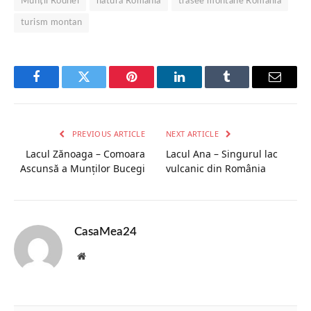
Munții Rodnei
natură România
trasee montane România
turism montan
Facebook
Twitter
Pinterest
LinkedIn
Tumblr
Email
PREVIOUS ARTICLE
NEXT ARTICLE
Lacul Zănoaga – Comoara
Lacul Ana – Singurul lac
Ascunsă a Munților Bucegi
vulcanic din România
CasaMea24
Website