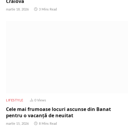
Craiova
martie 18, 2026
3 Mins Read
LIFESTYLE
0
Views
Cele mai frumoase locuri ascunse din Banat
pentru o vacanță de neuitat
martie 15, 2026
8 Mins Read