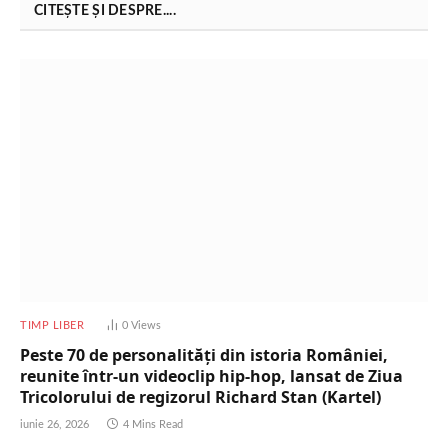
CITEȘTE ȘI DESPRE....
TIMP LIBER
0
Views
Peste 70 de personalități din istoria României,
reunite într-un videoclip hip-hop, lansat de Ziua
Tricolorului de regizorul Richard Stan (Kartel)
iunie 26, 2026
4 Mins Read