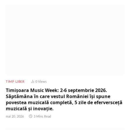
TIMP LIBER
0
Views
Timișoara Music Week: 2-6 septembrie 2026.
Săptămâna în care vestul României își spune
povestea muzicală completă, 5 zile de eferversceță
muzicală și inovație.
mai 20, 2026
3 Mins Read