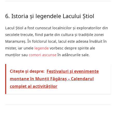
6. Istoria și legendele Lacului Știol
Lacul Știol a fost cunoscut localnicilor și exploratorilor din
secolele trecute, fiind parte din cultura și tradițiile zonei
Maramureș. În folclorul local, lacul este adesea învăluit în
mister, iar unele
legende
vorbesc despre spirite ale
munților sau
comori ascunse
în adâncurile sale.
Citește și despre:
Festivaluri și evenimente
montane în Munții Făgăraș – Calendarul
complet al activităților