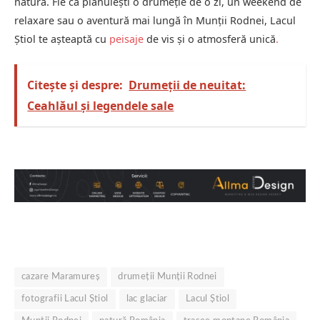
natură. Fie că plănuiești o drumeție de o zi, un weekend de
relaxare sau o aventură mai lungă în Munții Rodnei, Lacul
Știol te așteaptă cu
peisaje
de vis și o atmosferă unică
.
Citește și despre:
Drumeții de neuitat:
Ceahlăul și legendele sale
cazare Maramureș
drumeții Munții Rodnei
fotografii Lacul Știol
lac glaciar
Lacul Știol