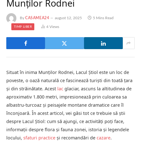
Munților Rodnei
By
CASAMEA24
august 12, 2025
5 Mins Read
4
Views
TIMP LIBER
Situat în inima Munților Rodnei, Lacul Știol este un loc de
poveste, o oază naturală ce fascinează turiști din toată țara
și din străinătate. Acest
lac
glaciar, ascuns la altitudinea de
aproximativ 1.800 metri, impresionează prin culoarea sa
albastru-turcoaz și peisajele montane dramatice care îl
înconjoară. În acest articol, vei găsi tot ce trebuie să știi
despre Lacul Știol: cum să ajungi, ce activități poți face,
informații despre flora și fauna zonei, istoria și legendele
locului,
sfaturi practice
și recomandări de
cazare
.