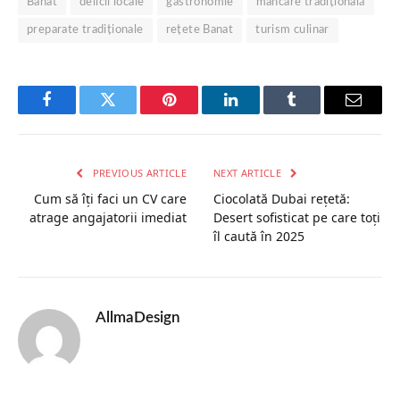
Banat
delicii locale
gastronomie
mâncare tradițională
preparate tradiționale
rețete Banat
turism culinar
Facebook
Twitter
Pinterest
LinkedIn
Tumblr
Email
PREVIOUS ARTICLE
NEXT ARTICLE
Cum să îți faci un CV care
Ciocolată Dubai rețetă:
atrage angajatorii imediat
Desert sofisticat pe care toți
îl caută în 2025
AllmaDesign