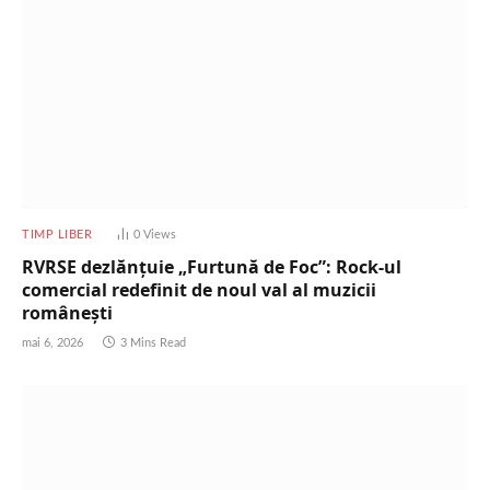
TIMP LIBER
0
Views
RVRSE dezlănțuie „Furtună de Foc”: Rock-ul
comercial redefinit de noul val al muzicii
românești
mai 6, 2026
3 Mins Read