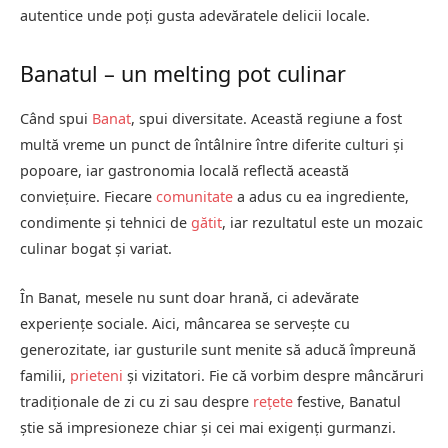
autentice unde poți gusta adevăratele delicii locale.
Banatul – un melting pot culinar
Când spui
Banat
, spui diversitate. Această regiune a fost
multă vreme un punct de întâlnire între diferite culturi și
popoare, iar gastronomia locală reflectă această
conviețuire. Fiecare
comunitate
a adus cu ea ingrediente,
condimente și tehnici de
gătit
, iar rezultatul este un mozaic
culinar bogat și variat.
În Banat, mesele nu sunt doar hrană, ci adevărate
experiențe sociale. Aici, mâncarea se servește cu
generozitate, iar gusturile sunt menite să aducă împreună
familii,
prieteni
și vizitatori. Fie că vorbim despre mâncăruri
tradiționale de zi cu zi sau despre
rețete
festive, Banatul
știe să impresioneze chiar și cei mai exigenți gurmanzi.