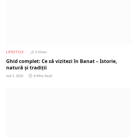
LIFESTYLE
0
Views
Ghid complet: Ce să vizitezi în Banat – Istorie,
natură și tradiții
mai 5, 2026
8 Mins Read