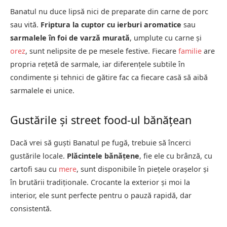
Banatul nu duce lipsă nici de preparate din carne de porc
sau vită.
Friptura la cuptor cu ierburi aromatice
sau
sarmalele în foi de varză murată
, umplute cu carne și
orez
, sunt nelipsite de pe mesele festive. Fiecare
familie
are
propria rețetă de sarmale, iar diferențele subtile în
condimente și tehnici de gătire fac ca fiecare casă să aibă
sarmalele ei unice.
Gustările și street food-ul bănățean
Dacă vrei să guști Banatul pe fugă, trebuie să încerci
gustările locale.
Plăcintele bănățene
, fie ele cu brânză, cu
cartofi sau cu
mere
, sunt disponibile în piețele orașelor și
în brutării tradiționale. Crocante la exterior și moi la
interior, ele sunt perfecte pentru o pauză rapidă, dar
consistentă.