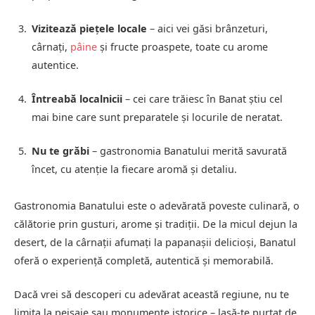
Vizitează piețele locale
– aici vei găsi brânzeturi,
cârnați,
pâine
și fructe proaspete, toate cu arome
autentice.
Întreabă localnicii
– cei care trăiesc în Banat știu cel
mai bine care sunt preparatele și locurile de neratat.
Nu te grăbi
– gastronomia Banatului merită savurată
încet, cu atenție la fiecare aromă și detaliu.
Gastronomia Banatului este o adevărată poveste culinară, o
călătorie prin gusturi, arome și tradiții. De la micul dejun la
desert, de la cârnații afumați la papanașii delicioși, Banatul
oferă o experiență completă, autentică și memorabilă.
Dacă vrei să descoperi cu adevărat această regiune, nu te
limita la peisaje sau monumente istorice – lasă-te purtat de