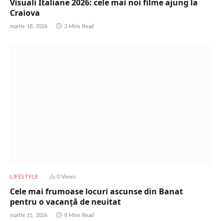
Visuali Italiane 2026: cele mai noi filme ajung la
Craiova
martie 18, 2026
3 Mins Read
LIFESTYLE
0
Views
Cele mai frumoase locuri ascunse din Banat
pentru o vacanță de neuitat
martie 15, 2026
8 Mins Read