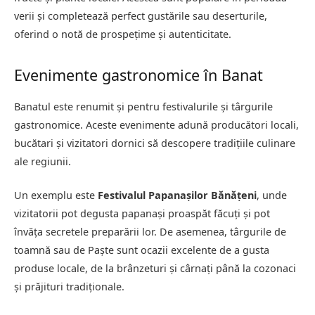
verii și completează perfect gustările sau deserturile,
oferind o notă de prospețime și autenticitate.
Evenimente gastronomice în Banat
Banatul este renumit și pentru festivalurile și târgurile
gastronomice. Aceste evenimente adună producători locali,
bucătari și vizitatori dornici să descopere tradițiile culinare
ale regiunii.
Un exemplu este
Festivalul Papanașilor Bănățeni
, unde
vizitatorii pot degusta papanași proaspăt făcuți și pot
învăța secretele preparării lor. De asemenea, târgurile de
toamnă sau de Paște sunt ocazii excelente de a gusta
produse locale, de la brânzeturi și cârnați până la cozonaci
și prăjituri tradiționale.