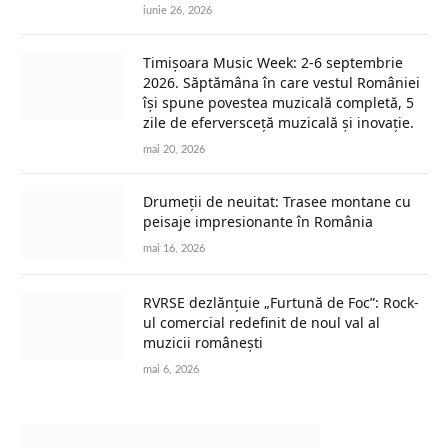
iunie 26, 2026
Timișoara Music Week: 2-6 septembrie
2026. Săptămâna în care vestul României
își spune povestea muzicală completă, 5
zile de eferversceță muzicală și inovație.
mai 20, 2026
Drumeții de neuitat: Trasee montane cu
peisaje impresionante în România
mai 16, 2026
RVRSE dezlănțuie „Furtună de Foc”: Rock-
ul comercial redefinit de noul val al
muzicii românești
mai 6, 2026