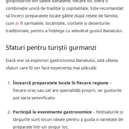
gospodăriile din satele bănățene, fiecare loc oferă o
combinație unică de tradiție și ospitalitate. Este recomandat
să încerci preparatele locale gătite după rețete de familie,
cum
ar
fi sarmalele, tocănițele, ciorbele și deserturile
tradiționale, pentru a înțelege cu adevărat gustul Banatului.
Sfaturi pentru turiștii gurmanzi
Dacă vrei să explorezi gastronomia Banatului, iată câteva
sfaturi care îți vor face experiența mai plăcută:
Încearcă preparatele locale în fiecare regiune
–
fiecare oraș sau sat are specialități proprii, iar gusturile
pot varia semnificativ.
Participă la evenimente gastronomice
– festivalurile și
târgurile sunt locuri ideale pentru a gusta o varietate de
preparate într-un singur loc.