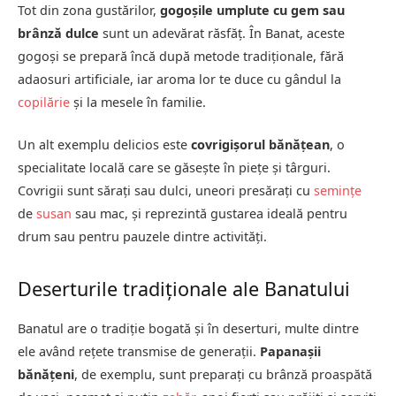
Tot din zona gustărilor,
gogoșile umplute cu gem sau
brânză dulce
sunt un adevărat răsfăț. În Banat, aceste
gogoși se prepară încă după metode tradiționale, fără
adaosuri artificiale, iar aroma lor te duce cu gândul la
copilărie
și la mesele în familie.
Un alt exemplu delicios este
covrigișorul bănățean
, o
specialitate locală care se găsește în piețe și târguri.
Covrigii sunt sărați sau dulci, uneori presărați cu
semințe
de
susan
sau mac, și reprezintă gustarea ideală pentru
drum sau pentru pauzele dintre activități.
Deserturile tradiționale ale Banatului
Banatul are o tradiție bogată și în deserturi, multe dintre
ele având rețete transmise de generații.
Papanașii
bănățeni
, de exemplu, sunt preparați cu brânză proaspătă