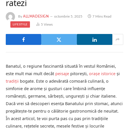
ratezi
By
ALLMADESIGN
octombrie 5, 2025
7 Mins Read
5
Views
LIFESTYLE
Banatul, o regiune fascinantă situată în vestul României,
este mult mai mult decât
peisaje
pitorești,
orașe istorice
și
tradiții
bogate. Este o adevărată comoară culinară, o
simfonie de arome și gusturi care îmbină influențe
românești, germane, sârbești, ungurești și chiar italiene.
Dacă vrei să descoperi esența Banatului prin stomac, atunci
pregătește-te pentru o călătorie gastronomică de neuitat.
În acest articol, te voi purta pas cu pas prin tradițiile
culinare, rețetele secrete, mesele festive și locurile