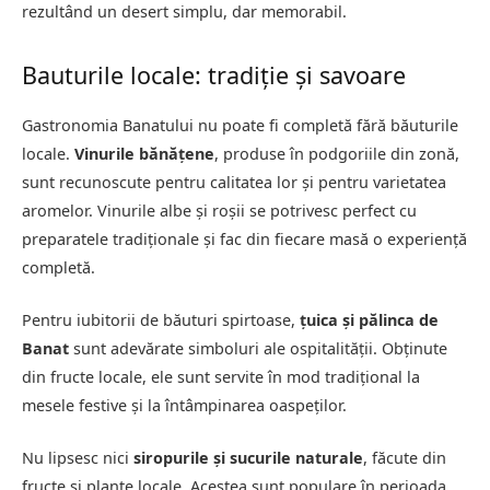
rezultând un desert simplu, dar memorabil.
Bauturile locale: tradiție și savoare
Gastronomia Banatului nu poate fi completă fără băuturile
locale.
Vinurile bănățene
, produse în podgoriile din zonă,
sunt recunoscute pentru calitatea lor și pentru varietatea
aromelor. Vinurile albe și roșii se potrivesc perfect cu
preparatele tradiționale și fac din fiecare masă o experiență
completă.
Pentru iubitorii de băuturi spirtoase,
țuica și pălinca de
Banat
sunt adevărate simboluri ale ospitalității. Obținute
din fructe locale, ele sunt servite în mod tradițional la
mesele festive și la întâmpinarea oaspeților.
Nu lipsesc nici
siropurile și sucurile naturale
, făcute din
fructe și plante locale. Acestea sunt populare în perioada