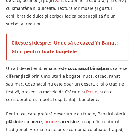
de vaci, pesmet și puțin
zahăr
, apoi fierți sau prăjiți și serviți
cu smântână și dulceață. Textura lor moale și gustul
echilibrat de dulce și acrișor fac ca papanașii să fie un
simbol al regiunii.
Citește și despre:
Unde să te cazezi în Banat:
Ghid pentru toate bugetele
Un alt desert emblematic este
cozonacul bănățean
, care se
diferențiază prin umpluturile bogate: nucă, cacao, rahat
sau mac. Cozonacul nu este doar un desert, ci și o tradiție
festivă, prezent la mesele de Crăciun și
Paște
, și este
considerat un simbol al ospitalității bănățene.
Pentru cei care preferă deserturile cu fructe, Banatul oferă
plăcinte cu mere,
prune
sau vișine
, coapte în cuptorul
tradițional. Aroma fructelor se combină cu aluatul fraged,