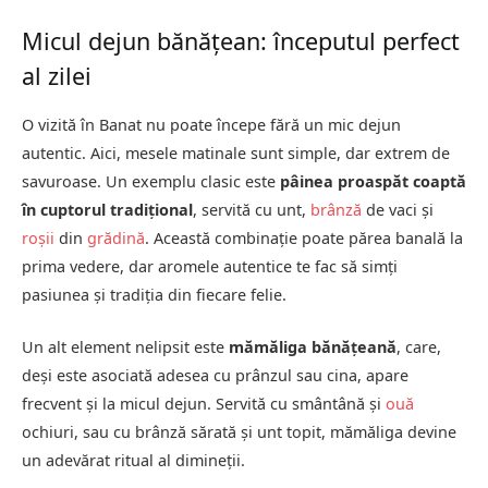
Micul dejun bănățean: începutul perfect
al zilei
O vizită în Banat nu poate începe fără un mic dejun
autentic. Aici, mesele matinale sunt simple, dar extrem de
savuroase. Un exemplu clasic este
pâinea proaspăt coaptă
în cuptorul tradițional
, servită cu unt,
brânză
de vaci și
roșii
din
grădină
. Această combinație poate părea banală la
prima vedere, dar aromele autentice te fac să simți
pasiunea și tradiția din fiecare felie.
Un alt element nelipsit este
mămăliga bănățeană
, care,
deși este asociată adesea cu prânzul sau cina, apare
frecvent și la micul dejun. Servită cu smântână și
ouă
ochiuri, sau cu brânză sărată și unt topit, mămăliga devine
un adevărat ritual al dimineții.