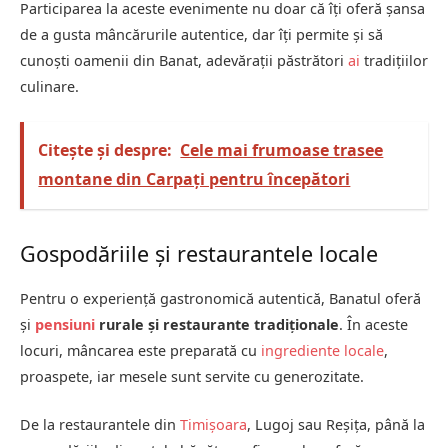
Participarea la aceste evenimente nu doar că îți oferă șansa
de a gusta mâncărurile autentice, dar îți permite și să
cunoști oamenii din Banat, adevărații păstrători
ai
tradițiilor
culinare.
Citește și despre:
Cele mai frumoase trasee
montane din Carpați pentru începători
Gospodăriile și restaurantele locale
Pentru o experiență gastronomică autentică, Banatul oferă
și
pensiuni
rurale și restaurante tradiționale
. În aceste
locuri, mâncarea este preparată cu
ingrediente locale
,
proaspete, iar mesele sunt servite cu generozitate.
De la restaurantele din
Timișoara
, Lugoj sau Reșița, până la