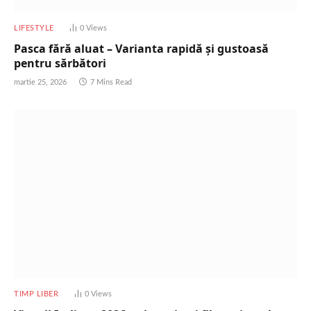
LIFESTYLE
0
Views
Pasca fără aluat – Varianta rapidă și gustoasă
pentru sărbători
martie 25, 2026
7 Mins Read
TIMP LIBER
0
Views