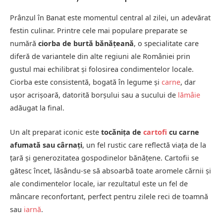
Prânzul în Banat este momentul central al zilei, un adevărat
festin culinar. Printre cele mai populare preparate se
numără
ciorba de burtă bănățeană
, o specialitate care
diferă de variantele din alte regiuni ale României prin
gustul mai echilibrat și folosirea condimentelor locale.
Ciorba este consistentă, bogată în legume și
carne
, dar
ușor acrișoară, datorită borșului sau a sucului de
lămâie
adăugat la final.
Un alt preparat iconic este
tocănița de
cartofi
cu carne
afumată sau cârnați
, un fel rustic care reflectă viața de la
țară și generozitatea gospodinelor bănățene. Cartofii se
gătesc încet, lăsându-se să absoarbă toate aromele cărnii și
ale condimentelor locale, iar rezultatul este un fel de
mâncare reconfortant, perfect pentru zilele reci de toamnă
sau
iarnă
.