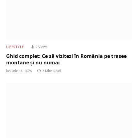
LIFESTYLE
2
Views
Ghid complet: Ce să vizitezi în România pe trasee
montane și nu numai
ianuarie 14, 2026
7 Mins Read