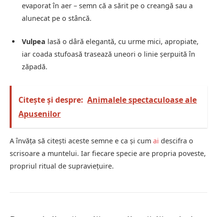
evaporat în aer – semn că a sărit pe o creangă sau a
alunecat pe o stâncă.
Vulpea
lasă o dâră elegantă, cu urme mici, apropiate,
iar coada stufoasă trasează uneori o linie șerpuită în
zăpadă.
Citește și despre:
Animalele spectaculoase ale
Apusenilor
A învăța să citești aceste semne e ca și cum
ai
descifra o
scrisoare a muntelui. Iar fiecare specie are propria poveste,
propriul ritual de supraviețuire.