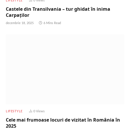
LIFESTYLE
0
Views
Castele din Transilvania – tur ghidat în inima
Carpaților
decembrie 18, 2025
6 Mins Read
LIFESTYLE
0
Views
Cele mai frumoase locuri de vizitat în România în
2025