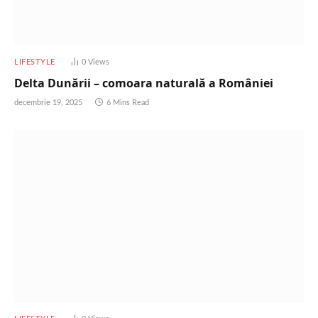
LIFESTYLE
0
Views
Delta Dunării – comoara naturală a României
decembrie 19, 2025
6 Mins Read