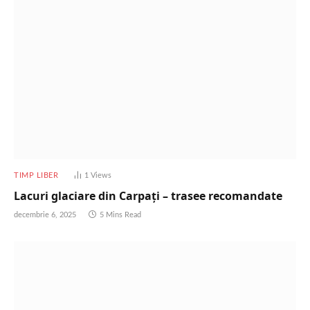
TIMP LIBER
1
Views
Lacuri glaciare din Carpați – trasee recomandate
decembrie 6, 2025
5 Mins Read