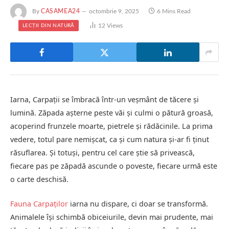
By
CASAMEA24
octombrie 9, 2025
6 Mins Read
12
Views
LECȚII DIN NATURĂ
Iarna, Carpații se îmbracă într-un veșmânt de tăcere și
lumină. Zăpada așterne peste văi și culmi o pătură groasă,
acoperind frunzele moarte, pietrele și rădăcinile. La prima
vedere, totul pare nemișcat, ca și cum natura și-ar fi ținut
răsuflarea. Și totuși, pentru cel care știe să privească,
fiecare pas pe zăpadă ascunde o poveste, fiecare urmă este
o carte deschisă.
Fauna Carpaților
iarna nu dispare, ci doar se transformă.
Animalele își schimbă obiceiurile, devin mai prudente, mai