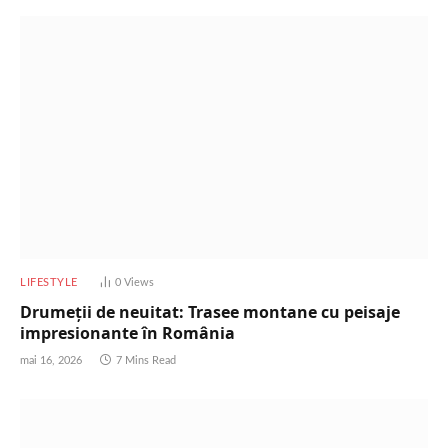
LIFESTYLE
0
Views
Drumeții de neuitat: Trasee montane cu peisaje
impresionante în România
mai 16, 2026
7 Mins Read