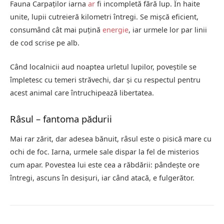
Fauna Carpaților iarna
ar
fi incompletă fără lup. În haite
unite, lupii cutreieră kilometri întregi. Se mișcă eficient,
consumând cât mai puțină
energie
, iar urmele lor par linii
de cod scrise pe alb.
Când localnicii aud noaptea urletul lupilor, poveștile se
împletesc cu temeri străvechi, dar și cu respectul pentru
acest animal care întruchipează libertatea.
Râsul – fantoma pădurii
Mai rar zărit, dar adesea bănuit, râsul este o pisică mare cu
ochi de foc. Iarna, urmele sale dispar la fel de misterios
cum apar. Povestea lui este cea a răbdării: pândește ore
întregi, ascuns în desișuri, iar când atacă, e fulgerător.