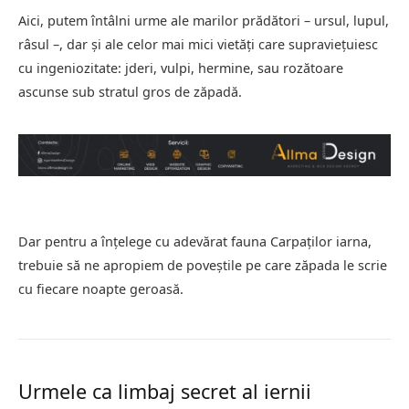
Aici, putem întâlni urme ale marilor prădători – ursul, lupul,
râsul –, dar și ale celor mai mici vietăți care supraviețuiesc
cu ingeniozitate: jderi, vulpi, hermine, sau rozătoare
ascunse sub stratul gros de zăpadă.
Dar pentru a înțelege cu adevărat fauna Carpaților iarna,
trebuie să ne apropiem de poveștile pe care zăpada le scrie
cu fiecare noapte geroasă.
Urmele ca limbaj secret al iernii