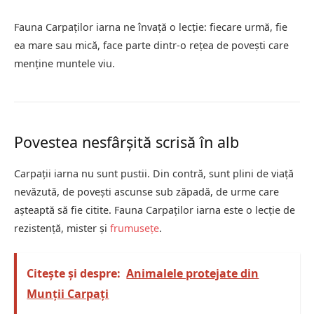
Fauna Carpaților iarna ne învață o lecție: fiecare urmă, fie
ea mare sau mică, face parte dintr-o rețea de povești care
menține muntele viu.
Povestea nesfârșită scrisă în alb
Carpații iarna nu sunt pustii. Din contră, sunt plini de viață
nevăzută, de povești ascunse sub zăpadă, de urme care
așteaptă să fie citite. Fauna Carpaților iarna este o lecție de
rezistență, mister și
frumusețe
.
Citește și despre:
Animalele protejate din
Munții Carpați