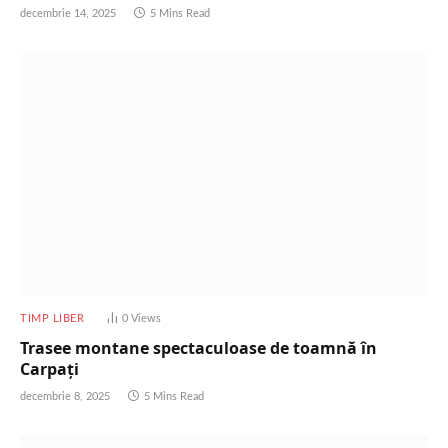
decembrie 14, 2025
5 Mins Read
TIMP LIBER
0
Views
Trasee montane spectaculoase de toamnă în
Carpați
decembrie 8, 2025
5 Mins Read