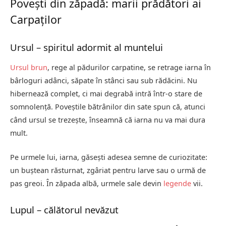
Povești din zăpadă: marii prădători ai
Carpaților
Ursul – spiritul adormit al muntelui
Ursul brun
, rege al pădurilor carpatine, se retrage iarna în
bârloguri adânci, săpate în stânci sau sub rădăcini. Nu
hibernează complet, ci mai degrabă intră într-o stare de
somnolență. Poveștile bătrânilor din sate spun că, atunci
când ursul se trezește, înseamnă că iarna nu va mai dura
mult.
Pe urmele lui, iarna, găsești adesea semne de curiozitate:
un buștean răsturnat, zgâriat pentru larve sau o urmă de
pas greoi. În zăpada albă, urmele sale devin
legende
vii.
Lupul – călătorul nevăzut