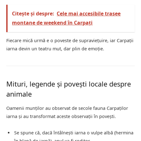
Citește și despre:
Cele mai accesibile trasee
montane de weekend în Carpați
Fiecare mică urmă e o poveste de supraviețuire, iar Carpații
iarna devin un teatru mut, dar plin de emoție.
Mituri, legende și povești locale despre
animale
Oamenii munților au observat de secole fauna Carpaților
iarna și au transformat aceste observații în povești.
Se spune că, dacă întâlnești iarna o vulpe albă (hermina
în blană de iarnă), anul va fi roditor.