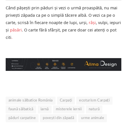
Când pășești prin păduri și vezi o urmă proaspătă, nu mai
privești zăpada ca pe o simplă tăcere albă. O vezi ca pe o
carte, scrisă în fiecare noapte de lupi, urși,
râși
, vulpi, iepuri
și
păsări
. O carte fără sfârșit, pe care doar cei atenți o pot
citi
.
animale sălbatice România
Carpați
ecoturism Carpați
faună sălbatică
iarnă
misterele iernii
natură
păduri carpatine
povești din zăpadă
urme animale