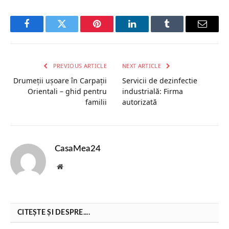
Facebook
Twitter
Pinterest
LinkedIn
Tumblr
Email
PREVIOUS ARTICLE
NEXT ARTICLE
Drumeții ușoare în Carpații
Servicii de dezinfectie
Orientali – ghid pentru
industrială: Firma
familii
autorizată
CasaMea24
Website
CITEȘTE ȘI DESPRE....