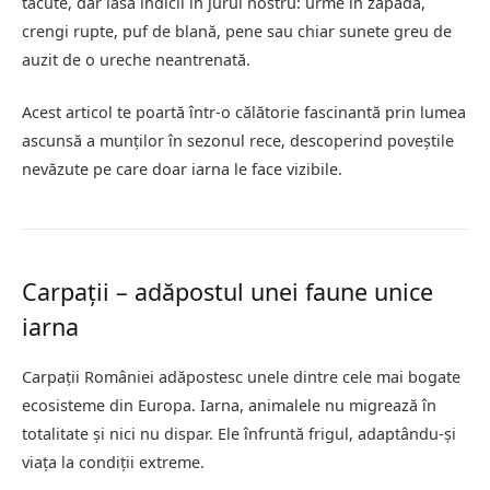
tăcute, dar lasă indicii în jurul nostru: urme în zăpadă,
crengi rupte, puf de blană, pene sau chiar sunete greu de
auzit de o ureche neantrenată.
Acest articol te poartă într-o călătorie fascinantă prin lumea
ascunsă a munților în sezonul rece, descoperind poveștile
nevăzute pe care doar iarna le face vizibile.
Carpații – adăpostul unei faune unice
iarna
Carpații României adăpostesc unele dintre cele mai bogate
ecosisteme din Europa. Iarna, animalele nu migrează în
totalitate și nici nu dispar. Ele înfruntă frigul, adaptându-și
viața la condiții extreme.