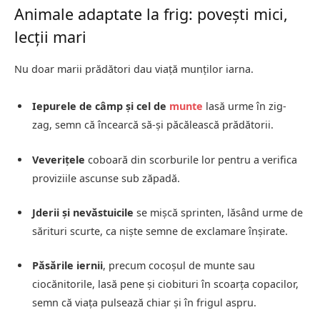
Animale adaptate la frig: povești mici,
lecții mari
Nu doar marii prădători dau viață munților iarna.
Iepurele de câmp și cel de
munte
lasă urme în zig-
zag, semn că încearcă să-și păcălească prădătorii.
Veverițele
coboară din scorburile lor pentru a verifica
proviziile ascunse sub zăpadă.
Jderii și nevăstuicile
se mișcă sprinten, lăsând urme de
sărituri scurte, ca niște semne de exclamare înșirate.
Păsările iernii
, precum cocoșul de munte sau
ciocănitorile, lasă pene și ciobituri în scoarța copacilor,
semn că viața pulsează chiar și în frigul aspru.