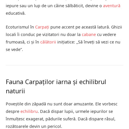
iepure sau un lup de un câine sălbăticit, devine o
aventură
educativă.
Ecoturismul în
Carpați
pune accent pe această latură. Ghizii
locali îi conduc pe vizitatori nu doar la
cabane
cu vedere
frumoasă, ci și în
călătorii
inițiatice: „Să înveți să vezi ce nu
se vede”.
Fauna Carpaților iarna și echilibrul
naturii
Poveștile din zăpadă nu sunt doar amuzante. Ele vorbesc
despre
echilibru
. Dacă dispar lupii, urmele iepurilor se
înmulțesc exagerat, pădurile suferă. Dacă dispare râsul,
rozătoarele devin un pericol.