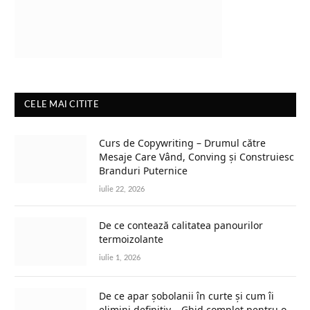
CELE MAI CITITE
Curs de Copywriting – Drumul către
Mesaje Care Vând, Conving și Construiesc
Branduri Puternice
iulie 22, 2026
De ce contează calitatea panourilor
termoizolante
iulie 1, 2026
De ce apar șobolanii în curte și cum îi
elimini definitiv – Ghid complet pentru o