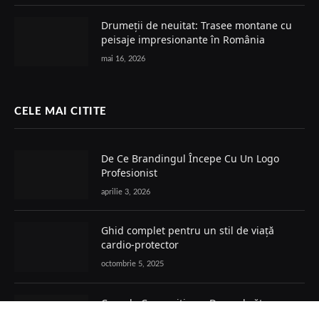
Drumeții de neuitat: Trasee montane cu
peisaje impresionante în România
mai 16, 2026
CELE MAI CITITE
De Ce Brandingul Începe Cu Un Logo
Profesionist
aprilie 3, 2026
Ghid complet pentru un stil de viață
cardio-protector
octombrie 5, 2025
Curs de Copywriting – Drumul către
Mesaje Care Vând, Conving și Construiesc