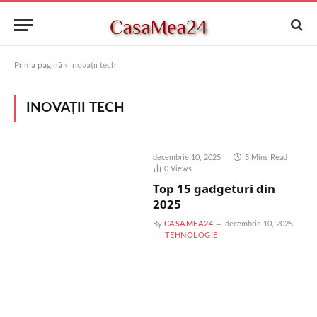
Prima pagină
»
inovații tech
INOVAȚII TECH
decembrie 10, 2025
5 Mins Read
0
Views
Top 15 gadgeturi din
2025
By
CASAMEA24
decembrie 10, 2025
TEHNOLOGIE