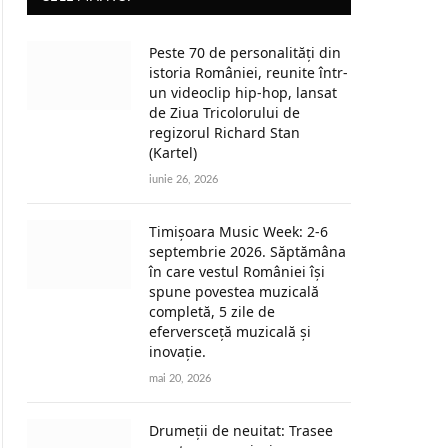
Peste 70 de personalități din
istoria României, reunite într-
un videoclip hip-hop, lansat
de Ziua Tricolorului de
regizorul Richard Stan
(Kartel)
iunie 26, 2026
Timișoara Music Week: 2-6
septembrie 2026. Săptămâna
în care vestul României își
spune povestea muzicală
completă, 5 zile de
eferversceță muzicală și
inovație.
mai 20, 2026
Drumeții de neuitat: Trasee