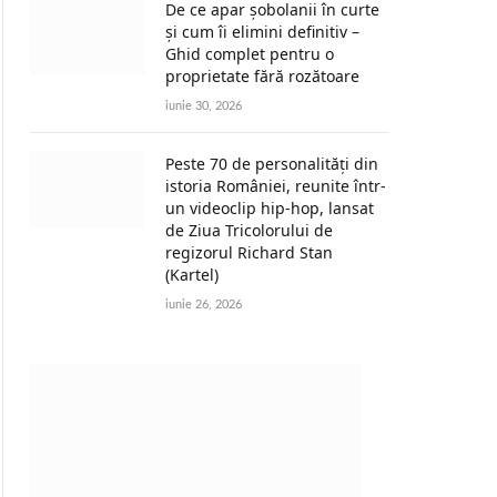
De ce apar șobolanii în curte
și cum îi elimini definitiv –
Ghid complet pentru o
proprietate fără rozătoare
iunie 30, 2026
Peste 70 de personalități din
istoria României, reunite într-
un videoclip hip-hop, lansat
de Ziua Tricolorului de
regizorul Richard Stan
(Kartel)
iunie 26, 2026