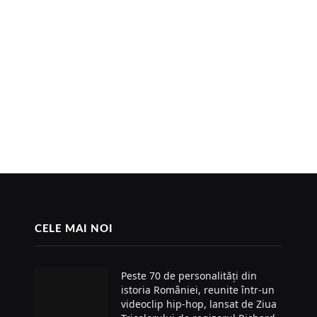
CELE MAI NOI
Peste 70 de personalități din
istoria României, reunite într-un
videoclip hip-hop, lansat de Ziua