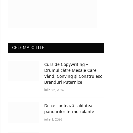
CELE MAI CITITE
Curs de Copywriting –
Drumul către Mesaje Care
Vând, Conving și Construiesc
Branduri Puternice
iulie 22, 2026
De ce contează calitatea
panourilor termoizolante
iulie 1, 2026