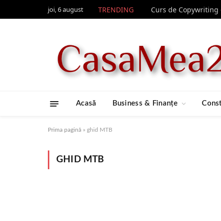
joi, 6 august
TRENDING
Acasă
Business & Finanțe
Const
Prima pagină
»
ghid MTB
GHID MTB