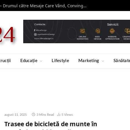
Curs de Copywriting – Drumul către Mesaje Care Vând, Conving și Construiesc Branduri Puternice
rucții
Educație
Lifestyle
Marketing
Sănătat
august 11, 2025
3 Mins Read
5
Views
Trasee de bicicletă de munte în