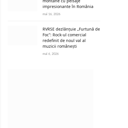
montane cu peisaje
impresionante în România
mai 16, 2026
RVRSE dezlănțuie „Furtună de
Foc”: Rock-ul comercial
redefinit de noul val al
muzicii românești
mai 6, 2026