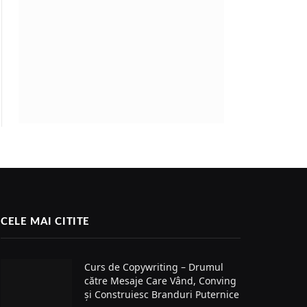
CELE MAI CITITE
Curs de Copywriting – Drumul
către Mesaje Care Vând, Conving
și Construiesc Branduri Puternice