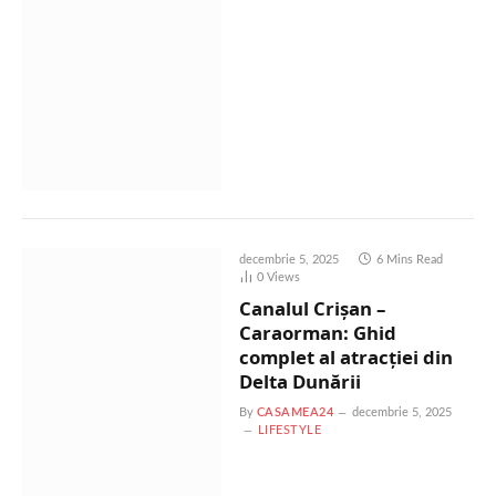
decembrie 5, 2025
6 Mins Read
0
Views
Canalul Crișan –
Caraorman: Ghid
complet al atracției din
Delta Dunării
By
CASAMEA24
decembrie 5, 2025
LIFESTYLE