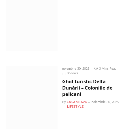
noiembrie 30, 2025
3 Mins Read
0
Views
Ghid turistic Delta
Dunării – Coloniile de
pelicani
By
CASAMEA24
noiembrie 30, 2025
LIFESTYLE