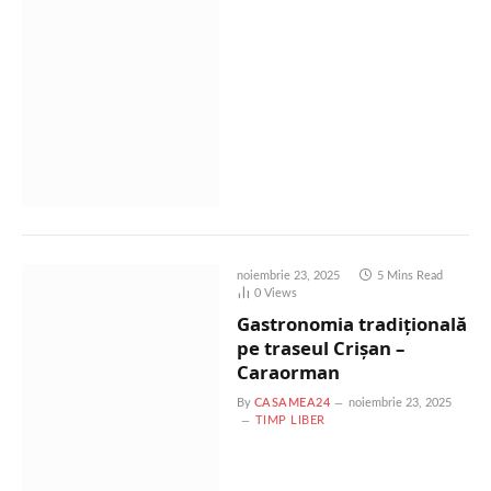
noiembrie 23, 2025
5 Mins Read
0
Views
Gastronomia tradițională
pe traseul Crișan –
Caraorman
By
CASAMEA24
noiembrie 23, 2025
TIMP LIBER