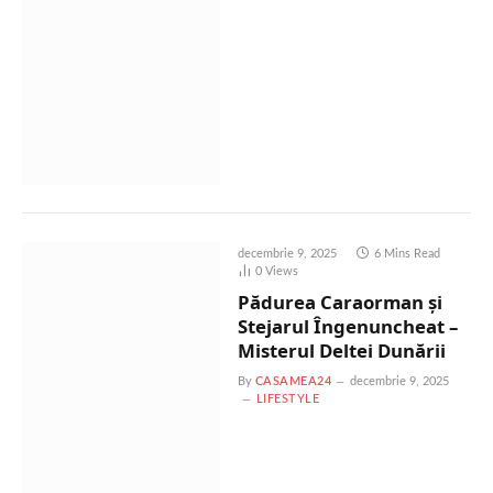
decembrie 9, 2025
6 Mins Read
0
Views
Pădurea Caraorman și
Stejarul Îngenuncheat –
Misterul Deltei Dunării
By
CASAMEA24
decembrie 9, 2025
LIFESTYLE