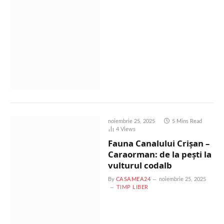
noiembrie 25, 2025
5 Mins Read
4
Views
Fauna Canalului Crișan –
Caraorman: de la pești la
vulturul codalb
By
CASAMEA24
noiembrie 25, 2025
TIMP LIBER