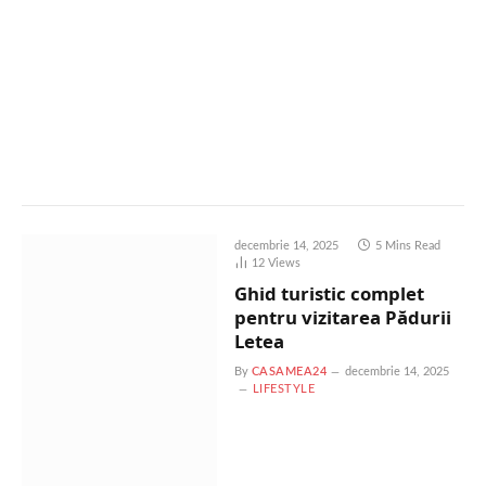
decembrie 14, 2025
5 Mins Read
12
Views
Ghid turistic complet
pentru vizitarea Pădurii
Letea
By
CASAMEA24
decembrie 14, 2025
LIFESTYLE