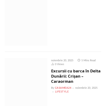
noiembrie 20, 2025
5 Mins Read
0
Views
Excursii cu barca în Delta
Dunării: Crișan –
Caraorman
By
CASAMEA24
noiembrie 20, 2025
LIFESTYLE