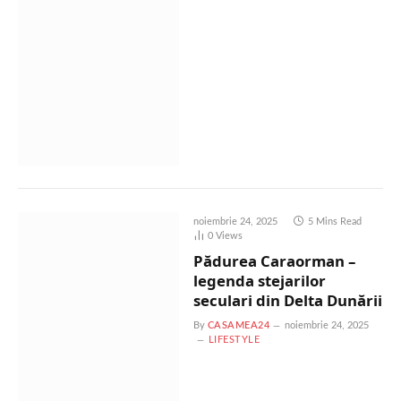
noiembrie 24, 2025
5 Mins Read
0
Views
Pădurea Caraorman –
legenda stejarilor
seculari din Delta Dunării
By
CASAMEA24
noiembrie 24, 2025
LIFESTYLE