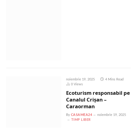
noiembrie 19, 2025
4 Mins Read
0
Views
Ecoturism responsabil pe
Canalul Crișan –
Caraorman
By
CASAMEA24
noiembrie 19, 2025
TIMP LIBER