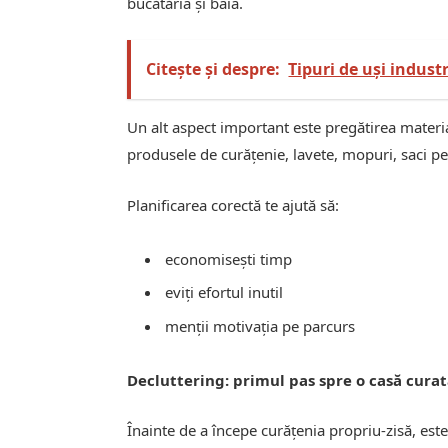
bucătăria și baia.
Citește și despre:
Tipuri de uși industri
Un alt aspect important este pregătirea materi
produsele de curățenie, lavete, mopuri, saci pen
Planificarea corectă te ajută să:
economisești timp
eviți efortul inutil
menții motivația pe parcurs
Decluttering: primul pas spre o casă cura
Înainte de a începe curățenia propriu-zisă, este 