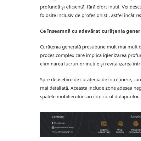
profundă și eficientă, fără efort inutil. Vei desc
folosite inclusiv de profesioniști, astfel încât re
Ce înseamnă cu adevărat curățenia gener
Curățenia generală presupune mult mai mult de
proces complex care implică igienizarea profun
eliminarea lucrurilor inutile și revitalizarea înt
Spre deosebire de curățenia de întreținere, car
mai detaliată. Aceasta include zone adesea negli
spatele mobilierului sau interiorul dulapurilor.