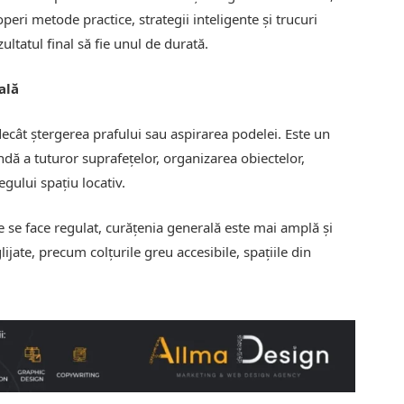
operi metode practice, strategii inteligente și trucuri
zultatul final să fie unul de durată.
ală
cât ștergerea prafului sau aspirarea podelei. Este un
dă a tuturor suprafețelor, organizarea obiectelor,
regului spațiu locativ.
e se face regulat, curățenia generală este mai amplă și
jate, precum colțurile greu accesibile, spațiile din