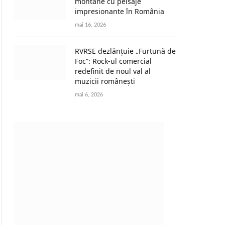
montane cu peisaje
impresionante în România
mai 16, 2026
RVRSE dezlănțuie „Furtună de
Foc”: Rock-ul comercial
redefinit de noul val al
muzicii românești
mai 6, 2026