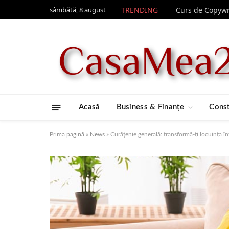
sâmbătă, 8 august
TRENDING
Acasă
Business & Finanțe
Const
Prima pagină
»
News
»
Curățenie generală: transformă-ți locuința în