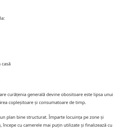
la:
n casă
e
are curățenia generală devine obositoare este lipsa unui
 părea copleșitoare și consumatoare de timp.
 un plan bine structurat. Împarte locuința pe zone și
, începe cu camerele mai puțin utilizate și finalizează cu