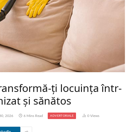
ansformă-ți locuința într-
nizat și sănătos
 30, 2026
6 Mins Read
0
Views
ADVERTORIALE