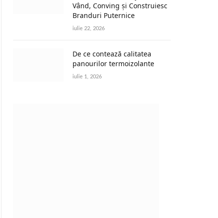
Vând, Conving și Construiesc
Branduri Puternice
iulie 22, 2026
De ce contează calitatea
panourilor termoizolante
iulie 1, 2026