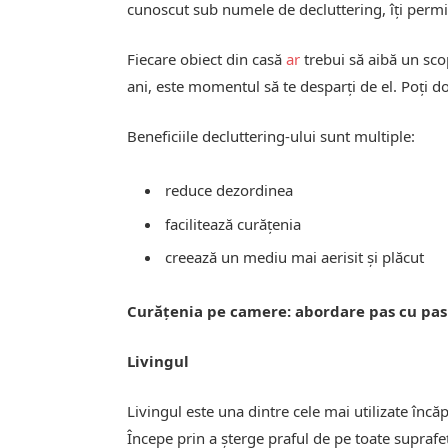
cunoscut sub numele de decluttering, îți permite
Fiecare obiect din casă
ar
trebui să aibă un scop
ani, este momentul să te desparți de el. Poți d
Beneficiile decluttering-ului sunt multiple:
reduce dezordinea
facilitează curățenia
creează un mediu mai aerisit și plăcut
Curățenia pe camere: abordare pas cu pas
Livingul
Livingul este una dintre cele mai utilizate încă
Începe prin a șterge praful de pe toate suprafeț