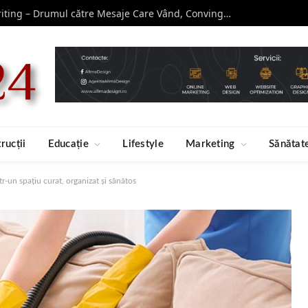
Curs de Copywriting – Drumul către Mesaje Care Vând, Conving și Construiesc Branduri Puternice
rucții
Educație
Lifestyle
Marketing
Sănătat
tr-un spațiu curat, organizat și sănătos