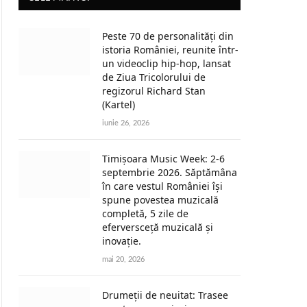
Peste 70 de personalități din
istoria României, reunite într-
un videoclip hip-hop, lansat
de Ziua Tricolorului de
regizorul Richard Stan
(Kartel)
iunie 26, 2026
Timișoara Music Week: 2-6
septembrie 2026. Săptămâna
în care vestul României își
spune povestea muzicală
completă, 5 zile de
eferversceță muzicală și
inovație.
mai 20, 2026
Drumeții de neuitat: Trasee