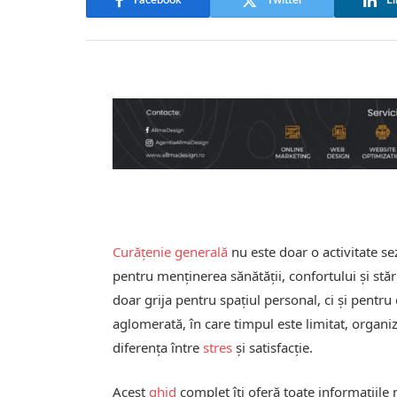
Facebook
Twitter
Li
Curățenie generală
nu este doar o activitate se
pentru menținerea sănătății, confortului și stăr
doar grija pentru spațiul personal, ci și pentru c
aglomerată, în care timpul este limitat, organi
diferența între
stres
și satisfacție.
Acest
ghid
complet îți oferă toate informațiile