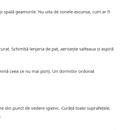
 și spală geamurile. Nu uita de zonele ascunse, cum ar fi
curat. Schimbă lenjeria de pat, aerisește salteaua și aspiră
imină ceea ce nu mai porți. Un dormitor ordonat
ne din punct de vedere igienic. Curăță toate suprafețele,
.