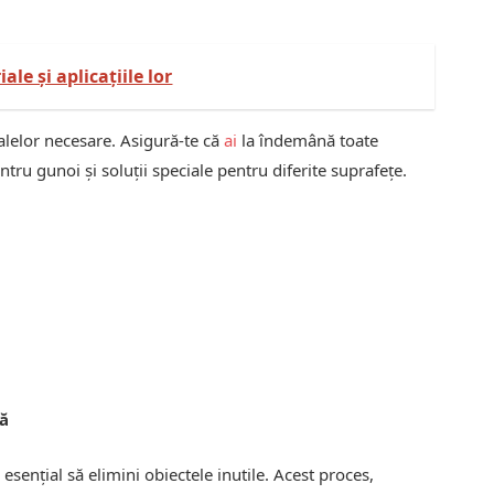
ale și aplicațiile lor
alelor necesare. Asigură-te că
ai
la îndemână toate
tru gunoi și soluții speciale pentru diferite suprafețe.
tă
esențial să elimini obiectele inutile. Acest proces,