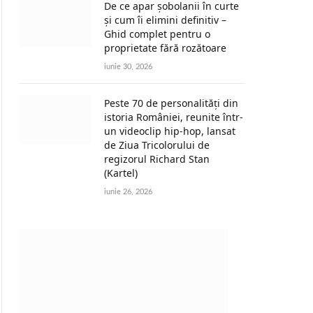
De ce apar șobolanii în curte
și cum îi elimini definitiv –
Ghid complet pentru o
proprietate fără rozătoare
iunie 30, 2026
Peste 70 de personalități din
istoria României, reunite într-
un videoclip hip-hop, lansat
de Ziua Tricolorului de
regizorul Richard Stan
(Kartel)
iunie 26, 2026