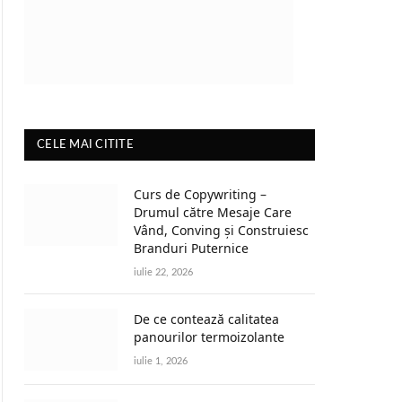
CELE MAI CITITE
Curs de Copywriting –
Drumul către Mesaje Care
Vând, Conving și Construiesc
Branduri Puternice
iulie 22, 2026
De ce contează calitatea
panourilor termoizolante
iulie 1, 2026