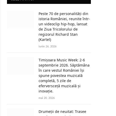
Peste 70 de personalități din
istoria României, reunite într-
un videoclip hip-hop, lansat
de Ziua Tricolorului de
regizorul Richard Stan
(Kartel)
iunie 26, 2026
Timișoara Music Week: 2-6
septembrie 2026. Săptămâna
în care vestul României își
spune povestea muzicală
completă, 5 zile de
eferversceță muzicală și
inovație.
mai 20, 2026
Drumeții de neuitat: Trasee