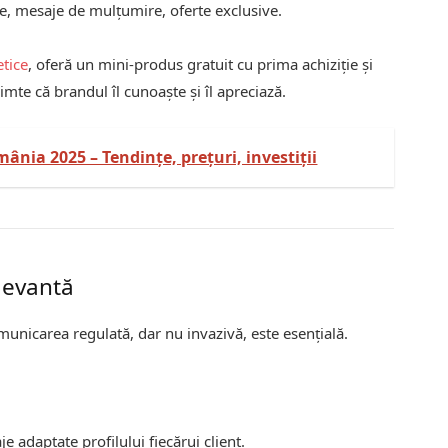
e, mesaje de mulțumire, oferte exclusive.
tice
, oferă un mini-produs gratuit cu prima achiziție și
imte că brandul îl cunoaște și îl apreciază.
ânia 2025 – Tendințe, prețuri, investiții
levantă
municarea regulată, dar nu invazivă, este esențială.
e adaptate profilului fiecărui client.