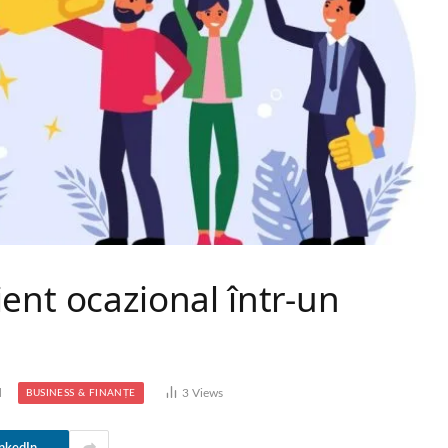
ent ocazional într-un
d
3
Views
BUSINESS & FINANȚE