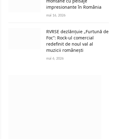
montane cu peisaje
impresionante în România
mai 16, 2026
RVRSE dezlănțuie „Furtună de
Foc”: Rock-ul comercial
redefinit de noul val al
muzicii românești
mai 6, 2026