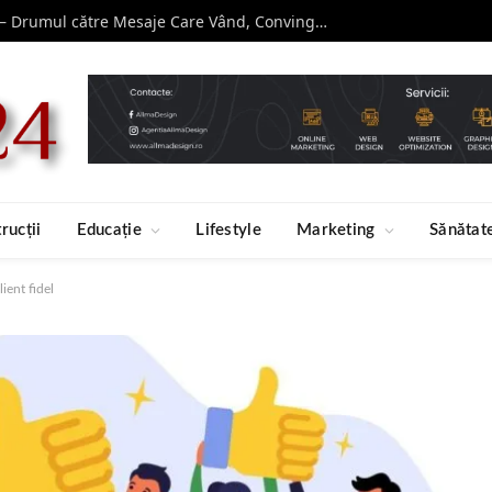
Curs de Copywriting – Drumul către Mesaje Care Vând, Conving și Construiesc Branduri Puternice
rucții
Educație
Lifestyle
Marketing
Sănătat
ient fidel