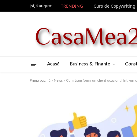
joi, 6 august
TRENDING
Acasă
Business & Finanțe
Const
Prima pagină
»
News
»
Cum transformi un client ocazional într-un cl