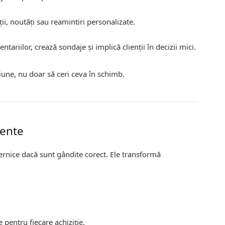
i, noutăți sau reamintiri personalizate.
ariilor, crează sondaje și implică clienții în decizii mici.
țiune, nu doar să ceri ceva în schimb.
iente
rnice dacă sunt gândite corect. Ele transformă
pentru fiecare achiziție.