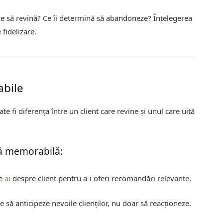
ace să revină? Ce îi determină să abandoneze? Înțelegerea
 fidelizare.
abile
 fi diferența între un client care revine și unul care uită
ță memorabilă:
le
ai
despre client pentru a-i oferi recomandări relevante.
ie să anticipeze nevoile clienților, nu doar să reacționeze.