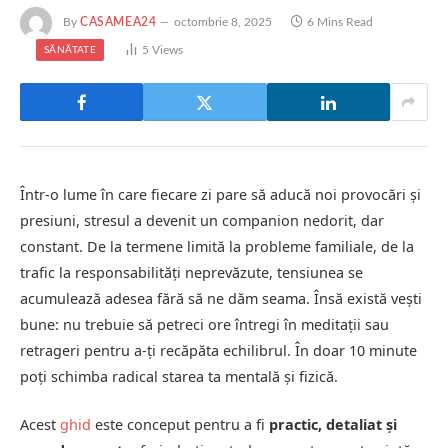
By
CASAMEA24
octombrie 8, 2025
6 Mins Read
5
Views
SĂNĂTATE
Într-o lume în care fiecare zi pare să aducă noi provocări și
presiuni, stresul a devenit un companion nedorit, dar
constant. De la termene limită la probleme familiale, de la
trafic la responsabilități neprevăzute, tensiunea se
acumulează adesea fără să ne dăm seama. Însă există vești
bune: nu trebuie să petreci ore întregi în meditații sau
retrageri pentru a-ți recăpăta echilibrul. În doar 10 minute
poți schimba radical starea ta mentală și fizică.
Acest
ghid
este conceput pentru a fi
practic, detaliat și