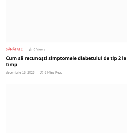
SĂNĂTATE
6
Views
Cum să recunoști simptomele diabetului de tip 2 la
timp
decembrie 18, 2025
6 Mins Read