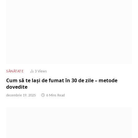
SĂNĂTATE
3
Views
Cum să te lași de fumat în 30 de zile – metode
dovedite
decembrie 19, 2025
6 Mins Read