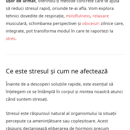
ușor de urmat
, oferindu-ți metode concrete care te ajută
să reduci stresul rapid, oriunde te-ai afla. Vom explora
tehnici dovedite de respirație,
mindfulness
,
relaxare
musculară, schimbarea perspectivei și
obiceiuri
zilnice care,
integrate, pot transforma modul în care te raportezi la
stres
.
Ce este stresul și cum ne afectează
Înainte de a descoperi soluțiile rapide, este esențial să
înțelegem ce se întâmplă în corpul și mintea noastră atunci
când suntem stresați.
Stresul este răspunsul natural al organismului la situații
percepute ca amenințătoare sau copleșitoare. Acest
răspuns declanșează eliberarea de hormoni precum