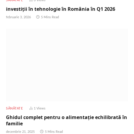
SĂNĂTATE
0
Views
investiții în tehnologie în România în Q1 2026
februarie 3, 2026
5 Mins Read
SĂNĂTATE
1
Views
Ghidul complet pentru o alimentație echilibrată în
familie
decembrie 21, 2025
5 Mins Read