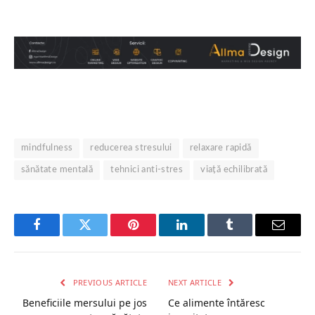
mindfulness
reducerea stresului
relaxare rapidă
sănătate mentală
tehnici anti-stres
viață echilibrată
Facebook
Twitter
Pinterest
LinkedIn
Tumblr
Email
PREVIOUS ARTICLE
NEXT ARTICLE
Beneficiile mersului pe jos
Ce alimente întăresc