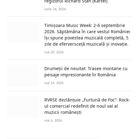
regizorul Richard Stan (Kartel)
iunie 26, 2026
Timișoara Music Week: 2-6 septembrie
2026. Săptămâna în care vestul României
își spune povestea muzicală completă, 5
zile de eferversceță muzicală și inovație.
mai 20, 2026
Drumeții de neuitat: Trasee montane cu
peisaje impresionante în România
mai 16, 2026
RVRSE dezlănțuie „Furtună de Foc”: Rock-
ul comercial redefinit de noul val al
muzicii românești
mai 6, 2026