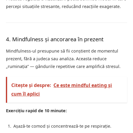
percepi situațiile stresante, reducând reacțiile exagerate.
4. Mindfulness și ancorarea în prezent
Mindfulness-ul presupune să fii conștient de momentul
prezent, fără a judeca sau analiza. Aceasta reduce
„ruminația” — gândurile repetitive care amplifică stresul.
Citește și despre:
Ce este mindful eating și
cum îl aplici
Exercițiu rapid de 10 minute:
Așază-te comod și concentrează-te pe respirație.