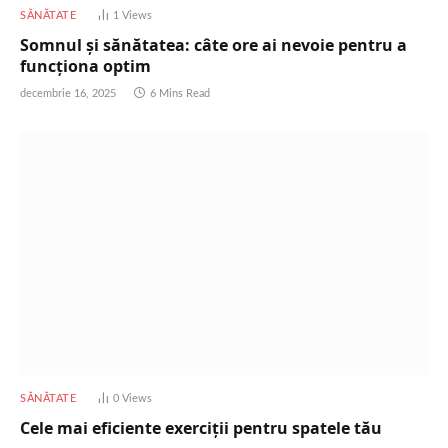
SĂNĂTATE
1
Views
Somnul și sănătatea: câte ore ai nevoie pentru a
funcționa optim
decembrie 16, 2025
6 Mins Read
SĂNĂTATE
0
Views
Cele mai eficiente exerciții pentru spatele tău