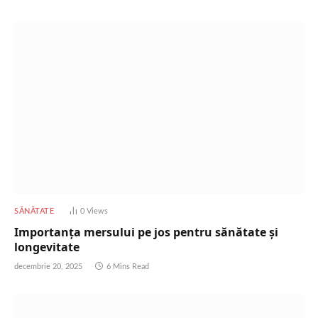
SĂNĂTATE
0
Views
Importanța mersului pe jos pentru sănătate și
longevitate
decembrie 20, 2025
6 Mins Read