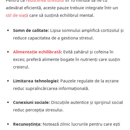
Pentru ca
reducerea stresului
în 10 minute să fie cu
adevărat eficientă, aceste pauze trebuie integrate într-un
stil de viață
care să susțină echilibrul mental.
Somn de calitate:
Lipsa somnului amplifică cortizolul și
reduce capacitatea de a gestiona stresul.
Alimentație echilibrată
:
Evită zahărul și cofeina în
exces; preferă alimente bogate în nutrienți care susțin
creierul.
Limitarea tehnologiei:
Pauzele regulate de la ecrane
reduc supraîncărcarea informațională.
Conexiuni sociale:
Discuțiile autentice și sprijinul social
reduc percepția stresului.
Recunoștința:
Notează zilnic lucrurile pentru care ești