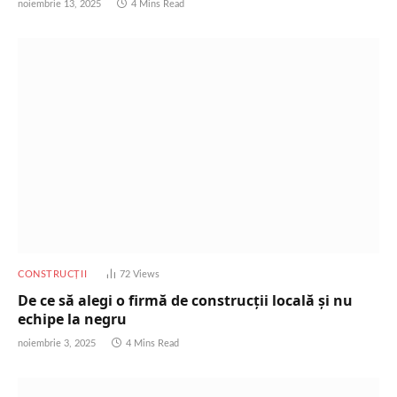
noiembrie 13, 2025
4 Mins Read
CONSTRUCȚII
72
Views
De ce să alegi o firmă de construcții locală și nu
echipe la negru
noiembrie 3, 2025
4 Mins Read