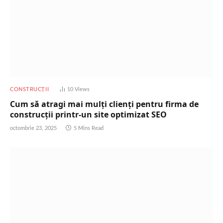
CONSTRUCȚII
10
Views
Cum să atragi mai mulți clienți pentru firma de
construcții printr-un site optimizat SEO
octombrie 23, 2025
5 Mins Read