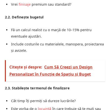
Vrei
finisaje
premium sau standard?
2.2. Definește bugetul
Fă un calcul realist cu o marjă de 10–15% pentru
eventuale ajustări.
Include costurile cu materialele, manopera, proiectarea
și avizele.
Citește și despre:
Cum Să Creezi un Design
Personalizat în Funcție de Spațiu și Buget
2.3. Stabilește termenul de finalizare
Cât timp îți permiți să dureze lucrările?
Este vorba de o
locuință
în care trebuie să te muți sau