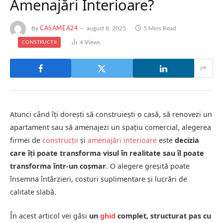
Amenajări Interioare?
By
CASAMEA24
august 8, 2025
5 Mins Read
4
Views
CONSTRUCȚII
Atunci când îți dorești să construiești o casă, să renovezi un
apartament sau să amenajezi un spațiu comercial, alegerea
firmei de
construcții
și
amenajări interioare
este
decizia
care îți poate transforma visul în realitate sau îl poate
transforma într-un coșmar
. O alegere greșită poate
însemna întârzieri, costuri suplimentare și lucrări de
calitate slabă.
În acest articol vei găsi
un
ghid
complet, structurat pas cu