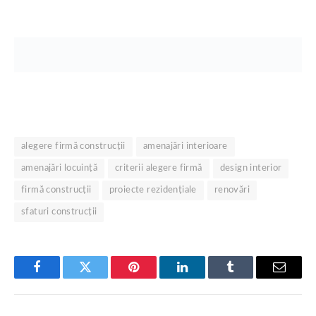
alegere firmă construcții
amenajări interioare
amenajări locuință
criterii alegere firmă
design interior
firmă construcții
proiecte rezidențiale
renovări
sfaturi construcții
Facebook
Twitter
Pinterest
LinkedIn
Tumblr
Email