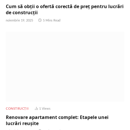
Cum să obții o ofertă corectă de preț pentru lucrări
de construcții
noiembrie 19, 2025
5 Mins Read
CONSTRUCȚII
1
Views
Renovare apartament complet: Etapele unei
lucrări reușite