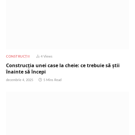
CONSTRUCȚII
4
Views
Construcția unei case la cheie: ce trebuie să știi
înainte să începi
decembrie 4, 2025
5 Mins Read