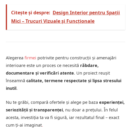
Citește și despre:
Design Interior pentru Spații
Mici – Trucuri Vizuale și Funcționale
Alegerea
firmei
potrivite pentru construcții și amenajări
interioare este un proces ce necesită
răbdare,
documentare și verificări atente
. Un proiect reușit
înseamnă
calitate, termene respectate și lipsa stresului
inutil
.
Nu te grăbi, compară ofertele și alege pe baza
experienței,
seriozității și transparenței
, nu doar a prețului. În felul
acesta, investiția ta va fi sigură, iar rezultatul final – exact
cum ți-ai imaginat
.