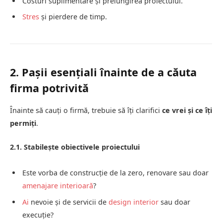
Costuri suplimentare și prelungirea proiectului.
Stres
și pierdere de timp.
2. Pașii esențiali înainte de a căuta
firma potrivită
Înainte să cauți o firmă, trebuie să îți clarifici
ce vrei și ce îți
permiți
.
2.1. Stabilește obiectivele proiectului
Este vorba de construcție de la zero, renovare sau doar
amenajare interioară
?
Ai
nevoie și de servicii de
design interior
sau doar
execuție?