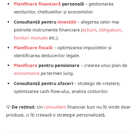
Planificare financiară
personală
– gestionarea
veniturilor, cheltuielilor și economiilor.
Consultanță pentru
investiții
– alegerea celor mai
potrivite instrumente financiare (
acțiuni
,
obligațiuni
,
fonduri mutuale
etc.).
Planificare fiscală
– optimizarea impozitelor și
identificarea deducerilor legale.
Planificare
pentru pensionare
– crearea unui plan de
economisire
pe termen lung.
Consultanță pentru afaceri
– strategii de creștere,
optimizarea cash-flow-ului, analiza costurilor.
💡
De reținut:
Un
consultant
financiar bun nu îți vinde doar
produse, ci îți creează o strategie personalizată.