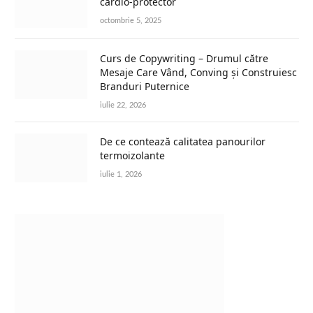
cardio-protector
octombrie 5, 2025
Curs de Copywriting – Drumul către
Mesaje Care Vând, Conving și Construiesc
Branduri Puternice
iulie 22, 2026
De ce contează calitatea panourilor
termoizolante
iulie 1, 2026