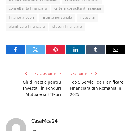
consultanță financiară
criterii consultant financiar
finanțe afaceri
finanțe personale
investiții
planificare financiară
sfaturi financiare
Facebook
Twitter
Pinterest
LinkedIn
Tumblr
Email
PREVIOUS ARTICLE
NEXT ARTICLE
Ghid Practic pentru
Top 5 Servicii de Planificare
Investiții în Fonduri
Financiară din România în
Mutuale și ETF-uri
2025
CasaMea24
Website