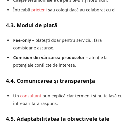
Citește testimonialele de pe site-uri și forumuri.
Întreabă
prieteni
sau colegi dacă au colaborat cu el.
4.3. Modul de plată
Fee-only
– plătești doar pentru serviciu, fără
comisioane ascunse.
Comision din vânzarea produselor
– atenție la
potențiale conflicte de interese.
4.4. Comunicarea și transparența
Un
consultant
bun explică clar termenii și nu te lasă cu
întrebări fără răspuns.
4.5. Adaptabilitatea la obiectivele tale