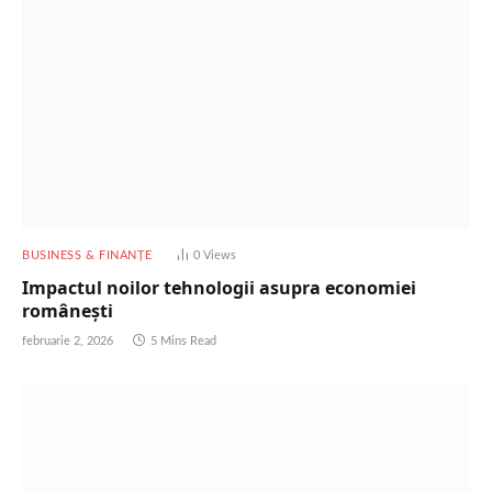
BUSINESS & FINANȚE
0
Views
Impactul noilor tehnologii asupra economiei
românești
februarie 2, 2026
5 Mins Read