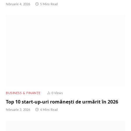
februarie 4, 2026
5 Mins Read
BUSINESS & FINANȚE
0
Views
Top 10 start-up-uri românești de urmărit în 2026
februarie 3, 2026
4 Mins Read