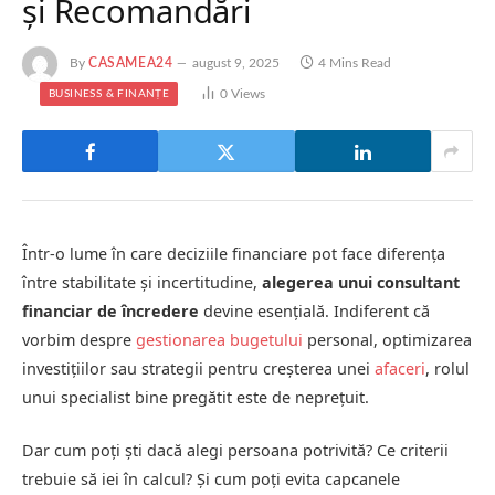
și Recomandări
By
CASAMEA24
august 9, 2025
4 Mins Read
0
Views
BUSINESS & FINANȚE
Într-o lume în care deciziile financiare pot face diferența
între stabilitate și incertitudine,
alegerea unui consultant
financiar de încredere
devine esențială. Indiferent că
vorbim despre
gestionarea bugetului
personal, optimizarea
investițiilor sau strategii pentru creșterea unei
afaceri
, rolul
unui specialist bine pregătit este de neprețuit.
Dar cum poți ști dacă alegi persoana potrivită? Ce criterii
trebuie să iei în calcul? Și cum poți evita capcanele