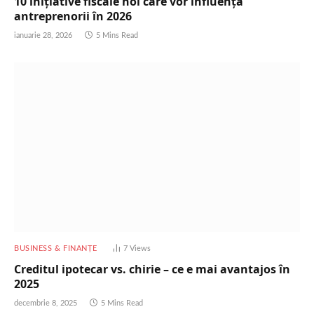
10 inițiative fiscale noi care vor influența
antreprenorii în 2026
ianuarie 28, 2026
5 Mins Read
BUSINESS & FINANȚE
7
Views
Creditul ipotecar vs. chirie – ce e mai avantajos în
2025
decembrie 8, 2025
5 Mins Read