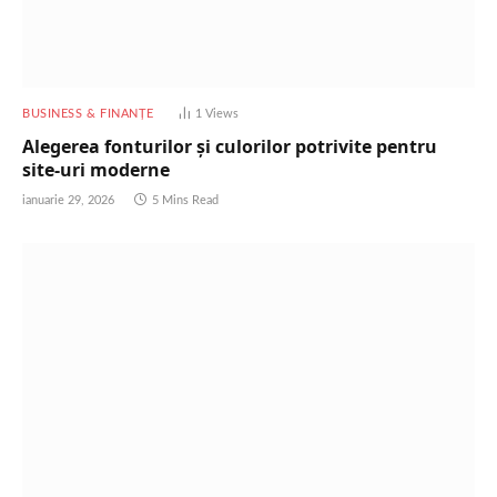
BUSINESS & FINANȚE
1
Views
Alegerea fonturilor și culorilor potrivite pentru
site-uri moderne
ianuarie 29, 2026
5 Mins Read