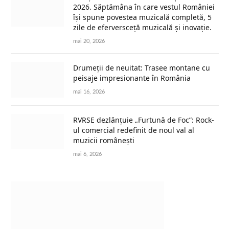
2026. Săptămâna în care vestul României
își spune povestea muzicală completă, 5
zile de eferversceță muzicală și inovație.
mai 20, 2026
Drumeții de neuitat: Trasee montane cu
peisaje impresionante în România
mai 16, 2026
RVRSE dezlănțuie „Furtună de Foc”: Rock-
ul comercial redefinit de noul val al
muzicii românești
mai 6, 2026