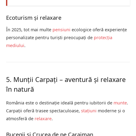
Ecoturism și relaxare
În 2025, tot mai multe
pensiuni
ecologice oferă experiențe
personalizate pentru turiști preocupați de
protecția
mediului
.
5. Munții Carpați – aventură și relaxare
în natură
România este o destinație ideală pentru iubitorii de
munte
.
Carpații oferă trasee spectaculoase,
stațiuni
moderne și o
atmosferă de
relaxare
.
Bucegii și Crucea de pe Caraiman