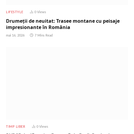
LIFESTYLE
0
Views
Drumeții de neuitat: Trasee montane cu peisaje
impresionante în România
mai 16, 2026
7 Mins Read
TIMP LIBER
0
Views