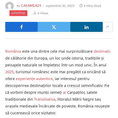
By
CASAMEA24
septembrie 30, 2025
6 Mins Read
6
Views
LIFESTYLE
România
este una dintre cele mai surprinzătoare
destinații
de călătorie din Europa, un loc unde istoria, tradițiile și
peisajele naturale se împletesc într-un mod unic. În anul
2025
, turismul românesc este mai pregătit ca oricând să
ofere
experiențe autentice
, iar interesul pentru
descoperirea destinațiilor locale a crescut semnificativ. Fie
că vorbim despre munții semeți
ai
Carpaților, satele
tradiționale din
Transilvania
, litoralul Mării Negre sau
orașele medievale încărcate de poveste, România reușește
să cucerească orice vizitator.