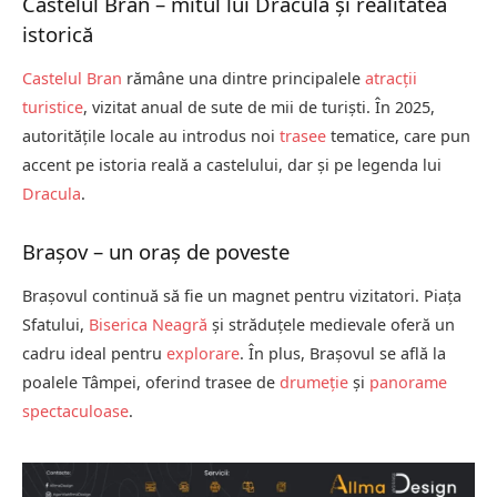
Castelul Bran – mitul lui Dracula și realitatea
istorică
Castelul Bran
rămâne una dintre principalele
atracții
turistice
, vizitat anual de sute de mii de turiști. În 2025,
autoritățile locale au introdus noi
trasee
tematice, care pun
accent pe istoria reală a castelului, dar și pe legenda lui
Dracula
.
Brașov – un oraș de poveste
Brașovul continuă să fie un magnet pentru vizitatori. Piața
Sfatului,
Biserica Neagră
și străduțele medievale oferă un
cadru ideal pentru
explorare
. În plus, Brașovul se află la
poalele Tâmpei, oferind trasee de
drumeție
și
panorame
spectaculoase
.