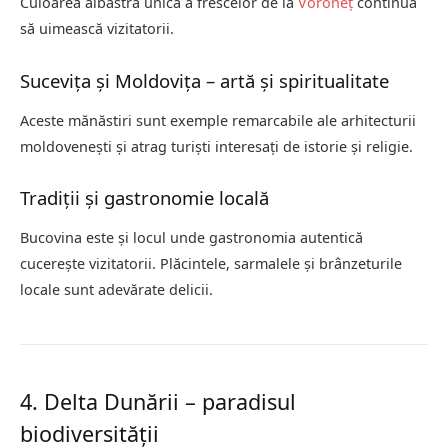
Culoarea albastră unică a frescelor de la
Voroneț
continuă
să uimească vizitatorii.
Sucevița și Moldovița – artă și spiritualitate
Aceste mănăstiri sunt exemple remarcabile ale arhitecturii
moldovenești și atrag turiști interesați de istorie și religie.
Tradiții și gastronomie locală
Bucovina este și locul unde gastronomia autentică
cucerește vizitatorii. Plăcintele, sarmalele și brânzeturile
locale sunt adevărate delicii.
4. Delta Dunării – paradisul
biodiversității