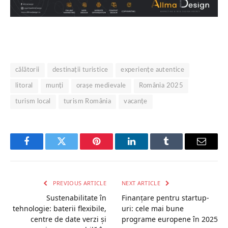
călătorii
destinații turistice
experiențe autentice
litoral
munți
orașe medievale
România 2025
turism local
turism România
vacanțe
Facebook
Twitter
Pinterest
LinkedIn
Tumblr
Email
PREVIOUS ARTICLE
NEXT ARTICLE
Sustenabilitate în
Finanțare pentru startup-
tehnologie: baterii flexibile,
uri: cele mai bune
centre de date verzi și
programe europene în 2025