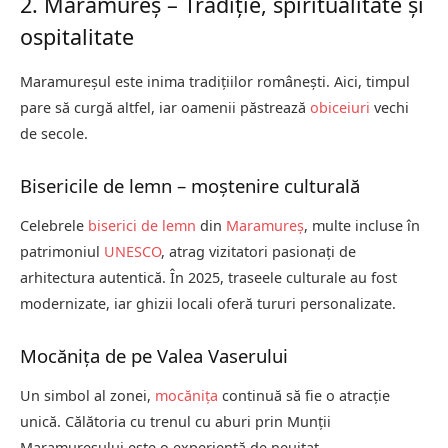
2. Maramureș – Tradiție, spiritualitate și
ospitalitate
Maramureșul este inima tradițiilor românești. Aici, timpul
pare să curgă altfel, iar oamenii păstrează
obiceiuri
vechi
de secole.
Bisericile de lemn – moștenire culturală
Celebrele
biserici de lemn
din
Maramureș
, multe incluse în
patrimoniul
UNESCO
, atrag vizitatori pasionați de
arhitectura autentică. În 2025, traseele culturale au fost
modernizate, iar ghizii locali oferă tururi personalizate.
Mocănița de pe Valea Vaserului
Un simbol al zonei,
mocănița
continuă să fie o atracție
unică. Călătoria cu trenul cu aburi prin Munții
Maramureșului este o experiență de neuitat.