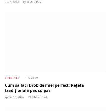
mai 5, 2026
8 Mins Read
LIFESTYLE
0
Views
Cum să faci Drob de miel perfect: Rețeta
tradițională pas cu pas
aprilie 10, 2026
6 Mins Read