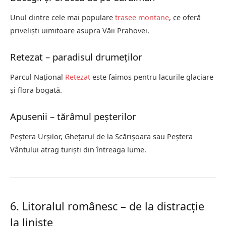
Unul dintre cele mai populare
trasee montane
, ce oferă
priveliști uimitoare asupra Văii Prahovei.
Retezat – paradisul drumeților
Parcul Național
Retezat
este faimos pentru lacurile glaciare
și flora bogată.
Apusenii – tărâmul peșterilor
Peștera Urșilor, Ghețarul de la Scărișoara sau Peștera
Vântului atrag turiști din întreaga lume.
6. Litoralul românesc – de la distracție
la liniște