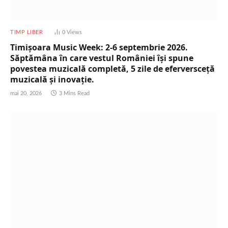
TIMP LIBER
0
Views
Timișoara Music Week: 2-6 septembrie 2026.
Săptămâna în care vestul României își spune
povestea muzicală completă, 5 zile de eferversceță
muzicală și inovație.
mai 20, 2026
3 Mins Read