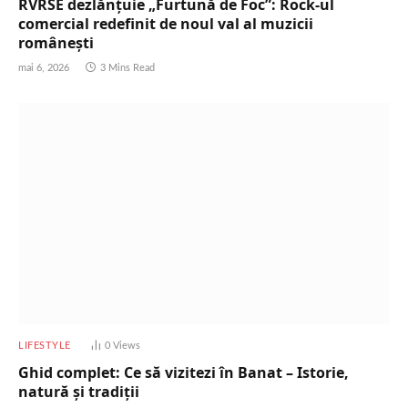
RVRSE dezlănțuie „Furtună de Foc”: Rock-ul
comercial redefinit de noul val al muzicii
românești
mai 6, 2026
3 Mins Read
LIFESTYLE
0
Views
Ghid complet: Ce să vizitezi în Banat – Istorie,
natură și tradiții