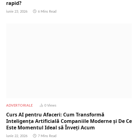
rapid?
iunie 23, 2026
6 Mins Read
ADVERTORIALE
0
Views
Curs AI pentru Afaceri: Cum Transformă
Inteligența Artificială Companiile Moderne și De Ce
Este Momentul Ideal să Înveți Acum
iunie 22, 2026
7 Mins Read