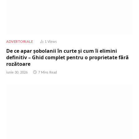
ADVERTORIALE
1
Views
De ce apar șobolanii în curte și cum îi elimini
definitiv – Ghid complet pentru o proprietate fără
rozătoare
iunie 30, 2026
7 Mins Read