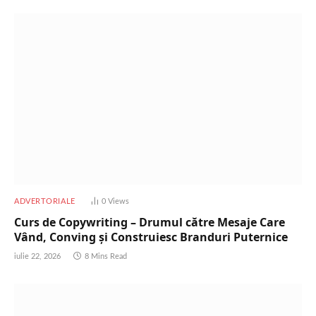
ADVERTORIALE
0
Views
Curs de Copywriting – Drumul către Mesaje Care
Vând, Conving și Construiesc Branduri Puternice
iulie 22, 2026
8 Mins Read