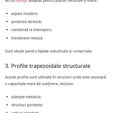
Au un
design
adaptat pentru placări verticale și oferă:
aspect modern;
protecție termică;
rezistență la intemperii;
întreținere redusă.
Sunt ideale pentru fațade industriale și comerciale.
3. Profile trapezoidale structurale
Aceste profile sunt utilizate în structuri unde este necesară
o capacitate mare de susținere, inclusiv:
planșee metalice;
structuri portante;
cofraje pierdute.