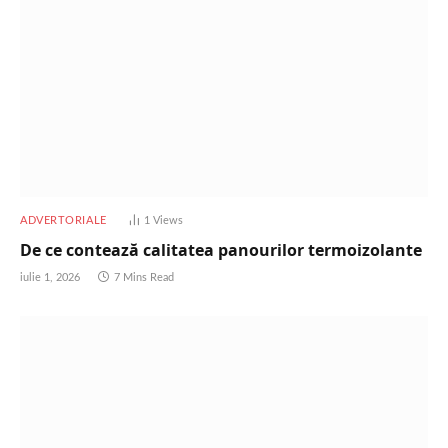
ADVERTORIALE
1
Views
De ce contează calitatea panourilor termoizolante
iulie 1, 2026
7 Mins Read