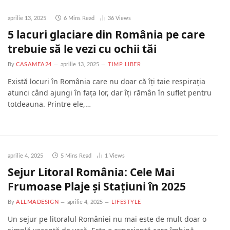
aprilie 13, 2025
6 Mins Read
36
Views
5 lacuri glaciare din România pe care
trebuie să le vezi cu ochii tăi
By
CASAMEA24
aprilie 13, 2025
TIMP LIBER
Există locuri în România care nu doar că îți taie respirația
atunci când ajungi în fața lor, dar îți rămân în suflet pentru
totdeauna. Printre ele,…
aprilie 4, 2025
5 Mins Read
1
Views
Sejur Litoral România: Cele Mai
Frumoase Plaje și Stațiuni în 2025
By
ALLMADESIGN
aprilie 4, 2025
LIFESTYLE
Un sejur pe litoralul României nu mai este de mult doar o