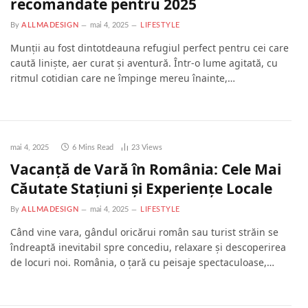
recomandate pentru 2025
By
ALLMADESIGN
mai 4, 2025
LIFESTYLE
Munții au fost dintotdeauna refugiul perfect pentru cei care
caută liniște, aer curat și aventură. Într-o lume agitată, cu
ritmul cotidian care ne împinge mereu înainte,…
mai 4, 2025
6 Mins Read
23
Views
Vacanță de Vară în România: Cele Mai
Căutate Stațiuni și Experiențe Locale
By
ALLMADESIGN
mai 4, 2025
LIFESTYLE
Când vine vara, gândul oricărui român sau turist străin se
îndreaptă inevitabil spre concediu, relaxare și descoperirea
de locuri noi. România, o țară cu peisaje spectaculoase,…