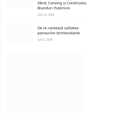
Vând, Conving și Construiesc
Branduri Puternice
iulie 22, 2026
De ce contează calitatea
panourilor termoizolante
iulie 1, 2026