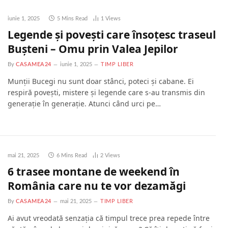
iunie 1, 2025
5 Mins Read
1
Views
Legende și povești care însoțesc traseul
Bușteni – Omu prin Valea Jepilor
By
CASAMEA24
iunie 1, 2025
TIMP LIBER
Munții Bucegi nu sunt doar stânci, poteci și cabane. Ei
respiră povești, mistere și legende care s-au transmis din
generație în generație. Atunci când urci pe…
mai 21, 2025
6 Mins Read
2
Views
6 trasee montane de weekend în
România care nu te vor dezamăgi
By
CASAMEA24
mai 21, 2025
TIMP LIBER
Ai avut vreodată senzația că timpul trece prea repede între