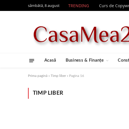
sâmbătă, 8 august
TRENDING
Acasă
Business & Finanțe
Const
Prima pagină
»
Timp liber
»
Pagina 16
TIMP LIBER