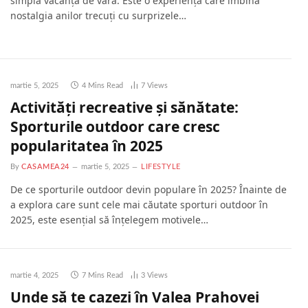
simplă vacanță de vară. Este o experiență care îmbină
nostalgia anilor trecuți cu surprizele…
martie 5, 2025
4 Mins Read
7
Views
Activități recreative și sănătate:
Sporturile outdoor care cresc
popularitatea în 2025
By
CASAMEA24
martie 5, 2025
LIFESTYLE
De ce sporturile outdoor devin populare în 2025? Înainte de
a explora care sunt cele mai căutate sporturi outdoor în
2025, este esențial să înțelegem motivele…
martie 4, 2025
7 Mins Read
3
Views
Unde să te cazezi în Valea Prahovei