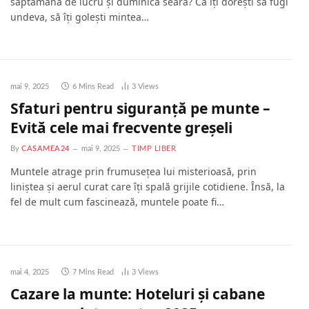
săptămâna de lucru și duminică seara? Că îți dorești să fugi
undeva, să îți golești mintea…
mai 9, 2025
6 Mins Read
3
Views
Sfaturi pentru siguranță pe munte –
Evită cele mai frecvente greșeli
By
CASAMEA24
mai 9, 2025
TIMP LIBER
Muntele atrage prin frumusețea lui misterioasă, prin
liniștea și aerul curat care îți spală grijile cotidiene. Însă, la
fel de mult cum fascinează, muntele poate fi…
mai 4, 2025
7 Mins Read
3
Views
Cazare la munte: Hoteluri și cabane