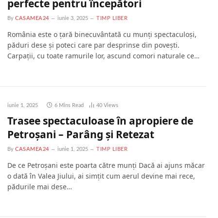
perfecte pentru începători
By
CASAMEA24
iunie 3, 2025
TIMP LIBER
România este o țară binecuvântată cu munți spectaculoși,
păduri dese și poteci care par desprinse din povești.
Carpații, cu toate ramurile lor, ascund comori naturale ce…
iunie 1, 2025
6 Mins Read
40
Views
Trasee spectaculoase în apropiere de
Petroșani – Parâng și Retezat
By
CASAMEA24
iunie 1, 2025
TIMP LIBER
De ce Petroșani este poarta către munți Dacă ai ajuns măcar
o dată în Valea Jiului, ai simțit cum aerul devine mai rece,
pădurile mai dese…