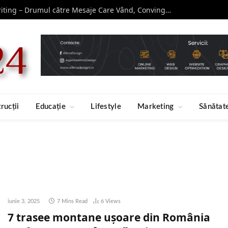
Curs de Copywriting – Drumul către Mesaje Care Vând, Conving și Construiesc Branduri Puternice
rucții
Educație
Lifestyle
Marketing
Sănătat
iunie 3, 2025
7 Mins Read
6
Views
7 trasee montane ușoare din România