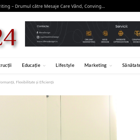
Curs de Copywriting – Drumul către Mesaje Care Vând, Conving și Construiesc Branduri Puternice
rucții
Educație
Lifestyle
Marketing
Sănătat
manță, Flexibilitate și Eficiență