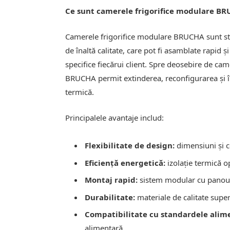
Ce sunt camerele frigorifice modulare B
Camerele frigorifice modulare BRUCHA sunt str
de înaltă calitate, care pot fi asamblate rapid și
specifice fiecărui client. Spre deosebire de cam
BRUCHA permit extinderea, reconfigurarea și 
termică.
Principalele avantaje includ:
Flexibilitate de design:
dimensiuni și c
Eficiență energetică:
izolație termică 
Montaj rapid:
sistem modular cu panour
Durabilitate:
materiale de calitate super
Compatibilitate cu standardele alim
alimentară.