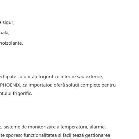
e sigur;
uală;
moizolante.
ipate cu unități frigorifice interne sau externe,
 PHOENIX, ca importator, oferă soluții complete pentru
ului frigorific.
re, sisteme de monitorizare a temperaturii, alarme,
te sporesc funcționalitatea și facilitează gestionarea