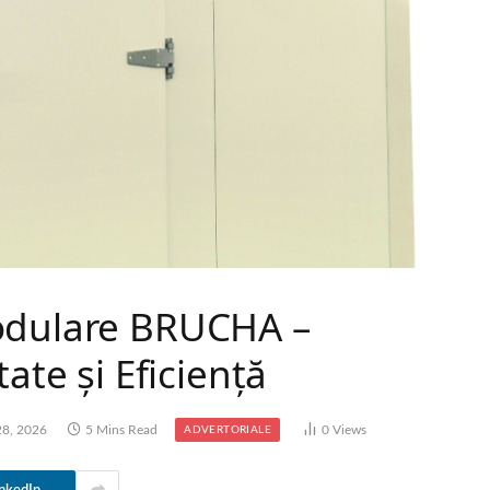
modulare BRUCHA –
tate și Eficiență
28, 2026
5 Mins Read
0
Views
ADVERTORIALE