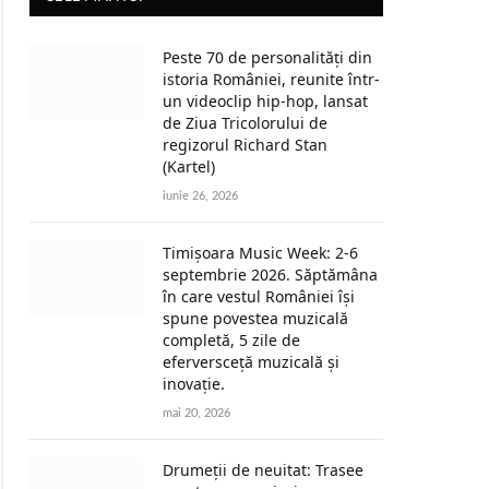
Peste 70 de personalități din
istoria României, reunite într-
un videoclip hip-hop, lansat
de Ziua Tricolorului de
regizorul Richard Stan
(Kartel)
iunie 26, 2026
Timișoara Music Week: 2-6
septembrie 2026. Săptămâna
în care vestul României își
spune povestea muzicală
completă, 5 zile de
eferversceță muzicală și
inovație.
mai 20, 2026
Drumeții de neuitat: Trasee