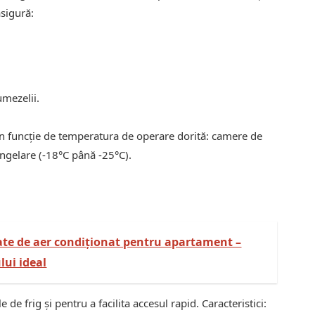
asigură:
umezelii.
 în funcție de temperatura de operare dorită: camere de
ngelare (-18°C până -25°C).
te de aer condiționat pentru apartament –
ui ideal
de frig și pentru a facilita accesul rapid. Caracteristici: