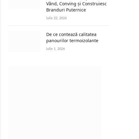
Vând, Conving și Construiesc
Branduri Puternice
iulie 22, 2026
De ce contează calitatea
panourilor termoizolante
iulie 1, 2026