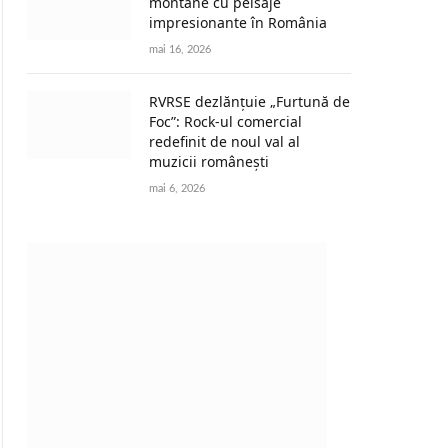
montane cu peisaje
impresionante în România
mai 16, 2026
RVRSE dezlănțuie „Furtună de
Foc”: Rock-ul comercial
redefinit de noul val al
muzicii românești
mai 6, 2026