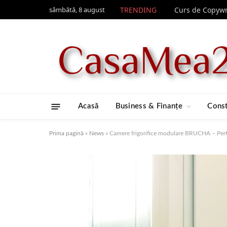
sâmbătă, 8 august
TRENDING
Acasă
Business & Finanțe
Const
Prima pagină
»
News
»
Camere frigorifice modulare BRUCHA – Perfor