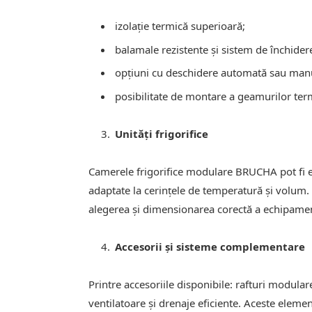
izolație termică superioară;
balamale rezistente și sistem de închider
opțiuni cu deschidere automată sau man
posibilitate de montare a geamurilor ter
Unități frigorifice
Camerele frigorifice modulare BRUCHA pot fi ech
adaptate la cerințele de temperatură și volum.
alegerea și dimensionarea corectă a echipament
Accesorii și sisteme complementare
Printre accesoriile disponibile: rafturi modula
ventilatoare și drenaje eficiente. Aceste elemen