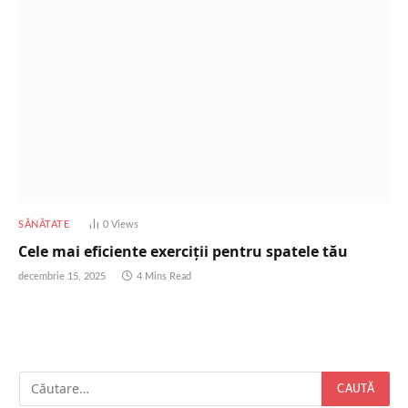
SĂNĂTATE
0
Views
Cele mai eficiente exerciții pentru spatele tău
decembrie 15, 2025
4 Mins Read