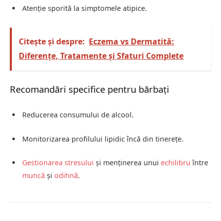
Atenție sporită la simptomele atipice.
Citește și despre:
Eczema vs Dermatită:
Diferențe, Tratamente și Sfaturi Complete
Recomandări specifice pentru bărbați
Reducerea consumului de alcool.
Monitorizarea profilului lipidic încă din tinerețe.
Gestionarea stresului
și menținerea unui
echilibru
între
muncă
și
odihnă
.