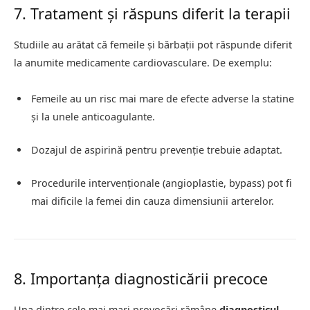
7. Tratament și răspuns diferit la terapii
Studiile au arătat că femeile și bărbații pot răspunde diferit
la anumite medicamente cardiovasculare. De exemplu:
Femeile au un risc mai mare de efecte adverse la statine
și la unele anticoagulante.
Dozajul de aspirină pentru prevenție trebuie adaptat.
Procedurile intervenționale (angioplastie, bypass) pot fi
mai dificile la femei din cauza dimensiunii arterelor.
8. Importanța diagnosticării precoce
Una dintre cele mai mari provocări rămâne
diagnosticul