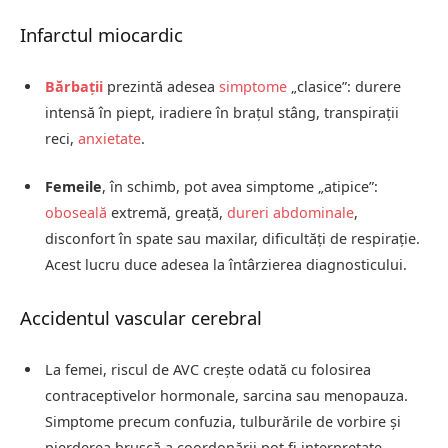
Infarctul miocardic
Bărbații
prezintă adesea
simptome
„clasice”: durere
intensă în piept, iradiere în brațul stâng, transpirații
reci,
anxietate
.
Femeile
, în schimb, pot avea simptome „atipice”:
oboseală
extremă, greață,
dureri abdominale
,
disconfort în spate sau maxilar, dificultăți de respirație.
Acest lucru duce adesea la întârzierea diagnosticului.
Accidentul vascular cerebral
La femei, riscul de AVC crește odată cu folosirea
contraceptivelor hormonale, sarcina sau menopauza.
Simptome precum confuzia, tulburările de vorbire și
pierderea bruscă a coordonării pot fi interpretate