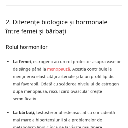
2. Diferențe biologice și hormonale
între femei și bărbați
Rolul hormonilor
La femei
, estrogenii au un rol protector asupra vaselor
de sânge până la
menopauză
. Aceștia contribuie la
menținerea elasticității arteriale și la un profil lipidic
mai favorabil. Odată cu scăderea nivelului de estrogen
după menopauză, riscul cardiovascular crește
semnificativ.
La bărbați
, testosteronul este asociat cu o incidență
mai mare a hipertensiunii și a problemelor de
metabolism lipidic încă de la vârste mai tinere.