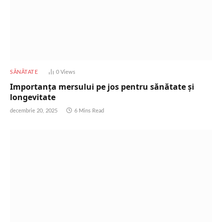
SĂNĂTATE
0
Views
Importanța mersului pe jos pentru sănătate și
longevitate
decembrie 20, 2025
6 Mins Read