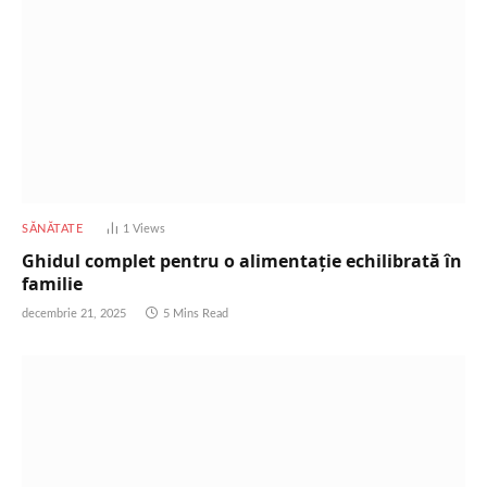
SĂNĂTATE
1
Views
Ghidul complet pentru o alimentație echilibrată în
familie
decembrie 21, 2025
5 Mins Read