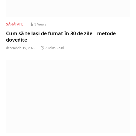
SĂNĂTATE
3
Views
Cum să te lași de fumat în 30 de zile – metode
dovedite
decembrie 19, 2025
6 Mins Read