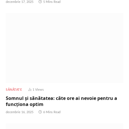
decembrie 17, 2025
5 Mins Read
SĂNĂTATE
1
Views
Somnul și sănătatea: câte ore ai nevoie pentru a
funcționa optim
decembrie 16, 2025
6 Mins Read