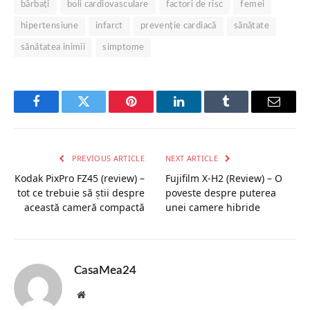
bărbați
boli cardiovasculare
factori de risc
femei
hipertensiune
infarct
prevenție cardiacă
sănătate
sănătatea inimii
simptome
Facebook
Twitter
Pinterest
LinkedIn
Tumblr
Email
PREVIOUS ARTICLE
NEXT ARTICLE
Kodak PixPro FZ45 (review) –
Fujifilm X-H2 (Review) – O
tot ce trebuie să știi despre
poveste despre puterea
această cameră compactă
unei camere hibride
CasaMea24
Website