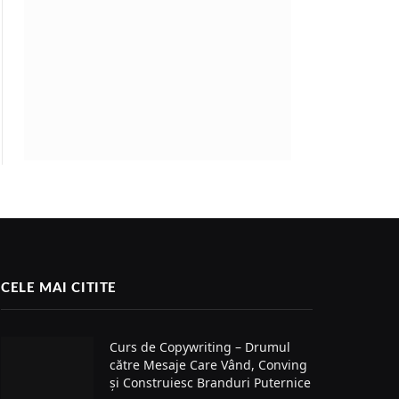
CELE MAI CITITE
Curs de Copywriting – Drumul
către Mesaje Care Vând, Conving
și Construiesc Branduri Puternice