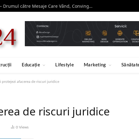
Curs de Copywriting – Drumul către Mesaje Care Vând, Conving și Construiesc Branduri Puternice
rucții
Educație
Lifestyle
Marketing
Sănătat
 protejezi afacerea de riscuri juridice
erea de riscuri juridice
0
Views