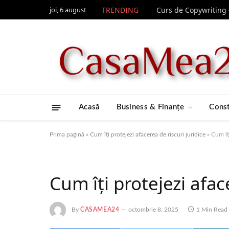
joi, 6 august
TRENDING
Acasă
Business & Finanțe
Const
Prima pagină
»
Cum îți protejezi afacerea de riscuri juridice
»
Cum îți
Cum îți protejezi afac
By
CASAMEA24
octombrie 8, 2025
1 Min Read