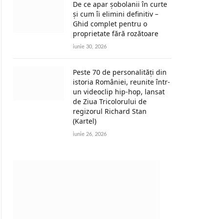
De ce apar șobolanii în curte
și cum îi elimini definitiv –
Ghid complet pentru o
proprietate fără rozătoare
iunie 30, 2026
Peste 70 de personalități din
istoria României, reunite într-
un videoclip hip-hop, lansat
de Ziua Tricolorului de
regizorul Richard Stan
(Kartel)
iunie 26, 2026