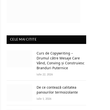
CELE MAI CITITE
Curs de Copywriting –
Drumul către Mesaje Care
Vând, Conving și Construiesc
Branduri Puternice
iulie 22, 2026
De ce contează calitatea
panourilor termoizolante
iulie 1, 2026