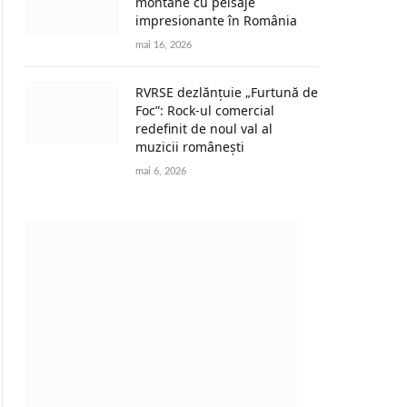
montane cu peisaje
impresionante în România
mai 16, 2026
RVRSE dezlănțuie „Furtună de
Foc”: Rock-ul comercial
redefinit de noul val al
muzicii românești
mai 6, 2026