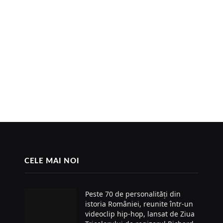
CELE MAI NOI
Peste 70 de personalități din
istoria României, reunite într-un
videoclip hip-hop, lansat de Ziua