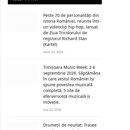
Peste 70 de personalități din
istoria României, reunite într-
un videoclip hip-hop, lansat
ite
de Ziua Tricolorului de
regizorul Richard Stan
(Kartel)
iunie 26, 2026
Timișoara Music Week: 2-6
septembrie 2026. Săptămâna
în care vestul României își
spune povestea muzicală
completă, 5 zile de
eferversceță muzicală și
inovație.
mai 20, 2026
Drumeții de neuitat: Trasee