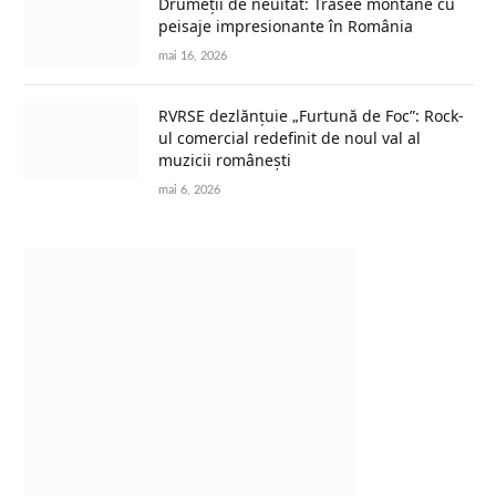
Drumeții de neuitat: Trasee montane cu
peisaje impresionante în România
mai 16, 2026
RVRSE dezlănțuie „Furtună de Foc”: Rock-
ul comercial redefinit de noul val al
muzicii românești
mai 6, 2026